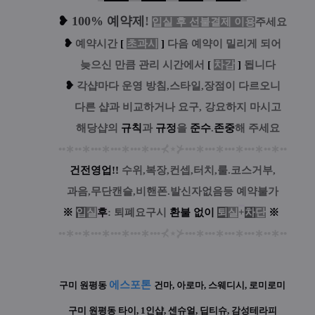
❥
100% 예약제
!
입실 후 선불결제 이용
주세요
❥
예
약시간
[
초과시
]
다음 예약이 밀리게 되어
....
늦으신 만큼 관리 시간에서
[
차감
]
됩니다
❥
각샵마다 운영 방침,스타일,장점이 다르오니
....
다른 샵과 비교하거나 요구, 강요하지 마시고
....
해당샵의
규칙
과
규정
을
준수
.
존중
해 주세요
••
∗
••
∗
•••
∗
•••
∗
•••
∗
•••
⊀
⋆
⊁
•••
∗
•••
∗
•••
∗
•••
∗
••
∗
••
건전영업!!
수위,복장,컨셉,터치,룰.코스거부,
과음,무단캔슬,비핸폰.발신자없음등 예약불가
※
입
실
후
: 퇴폐요구시
환
불
없
이
퇴
실
+
차
단
※
••
∗
••
∗
•••
∗
•••
∗
•••
∗
•••
⊀
⋆
⊁
•••
∗
•••
∗
•••
∗
•••
∗
••
∗
••
에스포톤
구미 원평동
건마, 아로마, 스웨디시, 로미로미
구미 원평동 타이, 1인샵, 센슈얼, 딥티슈, 감성테라피