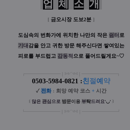
업
체
소
개
[
금오시장 도보2분
]
도심속의 번화가에 위치한 나만의 작은
쉼
터
로
기
대
감을 안고 귀한 방문 해주신다면 쌓여있는
피로를 부드럽고
감
동
적
으로 풀어드릴게요~♡
┏
━
━━━
━━━
━
❘༻༺❘
━
━━━
━━━
━
┓
0503-5984-0821
:
친
절
예
약
✓
전
화
:
희망 예약 코스
+
시간
꒰
많은
관
심
으로
방
문
이
용
부
탁
드려요
꒱
'◡'
┗
━━━━━
━
━
━
❘༻༺❘
━
━━━
━━━
━
┛