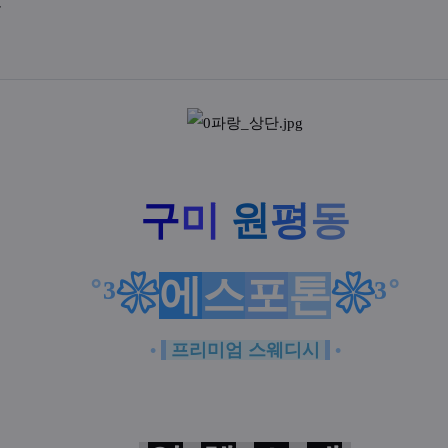
업체위치
분
액
구
미
원
평
동
˚
³
❀
에
스
포
톤
❀
³
˚
•
프리미엄 스웨디시
•