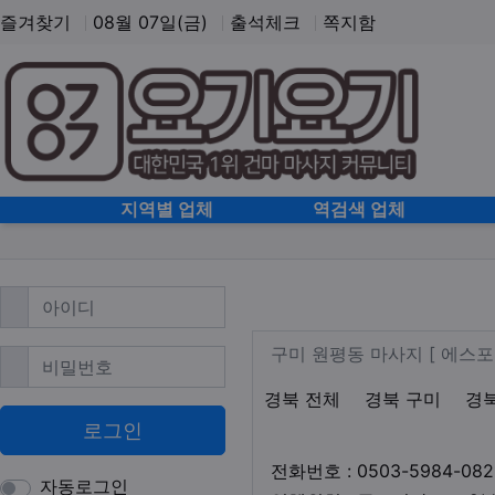
즐겨찾기
08월 07일(금)
출석체크
쪽지함
홈으로
지역별 업체
역검색 업체
필수
아이디
구미 원평동 스웨
업체 정보
구미 원평동 마
구미 원평동 마사지 [ 에스
필수
비밀번호
지역1
테마
경북 전체
경북 구미
경
로그인
전화번호 : 0503-5984-082
자동로그인