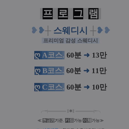
프
로
그
램
❥
❥
┼
스웨디시
┼
❥
❥
프리미엄 감성 스웨디시
ღ
A
코
스
.
60분
➜
13만
ღ
B
코
스
.
60분
➜
11만
ღ
C
코
스
.
60분
➜
10만
╭╼|
═
═
═
═
═
═
═
∥
✱
∥
═
═
═
═
═
═
═
|╾╮
카
드
/
이
체
≪
현
금
가
기
준
,
가
능
가
능
≫