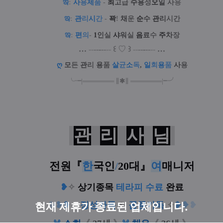
ఇ
:
사
용
제
품
-
최
고
급
수
용
성
오
일
사
용
ఇ
:
관
리
시
간
-
꽉
!
채
운
순
수
관
리
시간
ఇ
:
편
의
-
1
인
실
샤
워
실
음
료
수
주
차
장
…
--
--
-
--
--
꒰
♡
꒱
--
--
-
--
--
…
ღ
모
든
관
리
용
품
살
균
소
독
,
일
회
용
품
사
용
╰╼
|
═
═
═
═
═
═
═
∥
✱
∥
═
═
═
═
═
═
═
|
╾╯
관
리
사
님
전원『
한
국인
/
20대
』
여
매니저
❥
✧
상기종목
테라피 수료
완료
❥
❥
❥
✧
정성가득
&
꼼꼼가득
✧
❥
❥
❥
현재 제휴가 종료된 업체입니다.