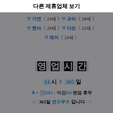
ꕮ
소희
《
27세
》
ꕮ
채은
《
26세
》
다른 제휴업체 보기
ꕮ
이슬
《
26세
》
ꕮ
민주
《
24세
》
ꕮ
가연
《
24세
》
ꕮ
규리
《
28세
》
ꕮ
현아
《
29세
》
ꕮ
다빈
《
22세
》
ꕮ
채아
《
24세
》
영
업
시
간
24
시
❥
365
일
❥
✧
폰
OF
F
:
마감
O
R
랜덤 휴무
ෆ
ෆ
365일
연
중
무
휴
입니다
ෆ
ෆ