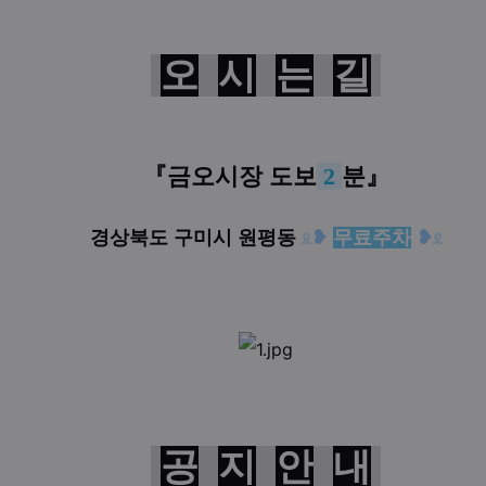
오
시
는
길
『금오시장 도보
2
분
』
경상북도 구미시 원평동
ᦸ
❥
무료주차
❥
ᦸ
공
지
안
내