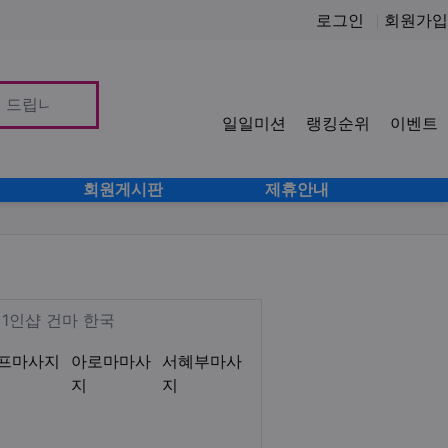
로그인
회원가입
일일미션
랭킹순위
이벤트
사이
회원게시판
제휴안내
미로미 감성테라피 림프 아로마 서
Description
 1인샵 건마 한국
프마사지
아로마마사
서혜부마사
지
지