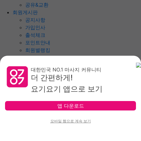
공유&교환
회원게시판
공지사항
가입인사
출석체크
포인트안내
회원별랭킹
월간집계표
제휴안내
대한민국 NO.1 마사지 커뮤니티
제휴안내
더 간편하게!
광고위치
요기요기 앱으로 보기
옵션안내
제휴문의
앱 다운로드
모바일 웹으로 계속 보기
홈타이
홈
내주변
지역별
역검색