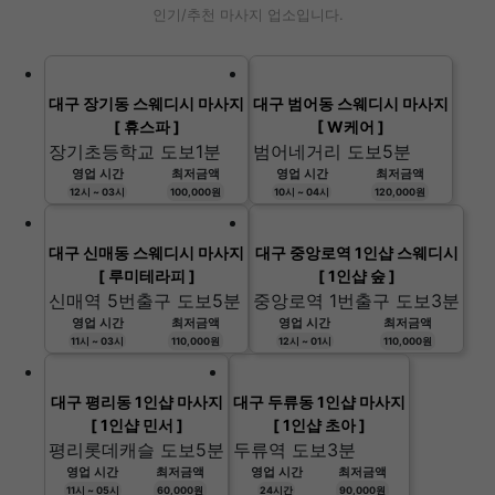
인기/추천 마사지 업소입니다.
대구 장기동 스웨디시 마사지
대구 범어동 스웨디시 마사지
[ 휴스파 ]
[ W케어 ]
장기초등학교 도보1분
범어네거리 도보5분
영업 시간
최저금액
영업 시간
최저금액
12시 ~ 03시
100,000원
10시 ~ 04시
120,000원
대구 신매동 스웨디시 마사지
대구 중앙로역 1인샵 스웨디시
[ 루미테라피 ]
[ 1인샵 숲 ]
신매역 5번출구 도보5분
중앙로역 1번출구 도보3분
영업 시간
최저금액
영업 시간
최저금액
11시 ~ 03시
110,000원
12시 ~ 01시
110,000원
대구 평리동 1인샵 마사지
대구 두류동 1인샵 마사지
[ 1인샵 민서 ]
[ 1인샵 초아 ]
평리롯데캐슬 도보5분
두류역 도보3분
영업 시간
최저금액
영업 시간
최저금액
11시 ~ 05시
60,000원
24시간
90,000원