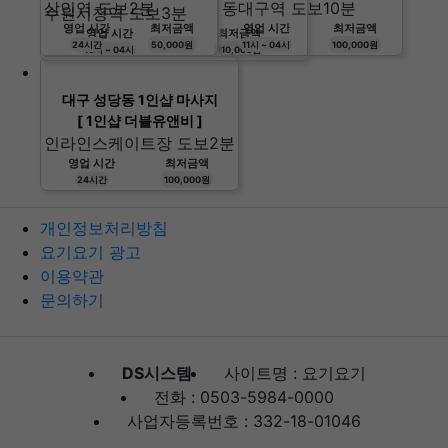
상인역 도보2분
동대구역 도보10분
수원시청역 도보3분
영업 시간
최저금액
영업 시간
최저금액
영업 시간
최저금액
24시간
50,000원
11시 ~ 04시
100,000원
10시 ~ 04시
110,000원
대구 성당동 1인샵 마사지
[ 1인샵 더블유앤비 ]
인라인스케이트장 도보2분
영업 시간
최저금액
24시간
100,000원
개인정보처리방침
요기요기 광고
이용약관
문의하기
DS시스템
사이트명 : 요기요기
전화 : 0503-5984-0000
사업자등록번호 : 332-18-01046