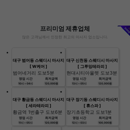
업체홍보관
Previous
Nex
프리미엄 제휴업체
많은 고객님께서 인정한 최고의 마사지 업소입니다.
대구 범어동 스웨디시 마사지
대구 신천동 스웨디시 마사지
[ W케어 ]
[ 그루밍테라피 ]
범어네거리 도보5분
현대시티아울렛 도보3분
영업 시간
최저금액
영업 시간
최저금액
10시 ~ 04시
120,000원
13시 ~ 05시
120,000원
대구 황금동 스웨디시 마사지
대구 장기동 스웨디시 마사지
[ 세라테라피 ]
[ 휴스파 ]
황금역 1번출구 도보6분
장기초등학교 도보1분
영업 시간
최저금액
영업 시간
최저금액
11시 ~ 05시
120,000원
12시 ~ 03시
100,000원