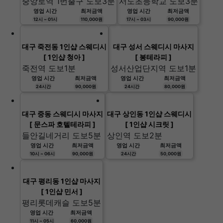
중앙로역 1번출구 도보3분
서도초등학교 도보3분
영업 시간
최저금액
영업 시간
최저금액
12시 ~ 01시
110,000원
17시 ~ 03시
90,000원
대구 죽전동 1인샵 스웨디시
대구 성서 스웨디시 마사지
[ 1인샵 청아 ]
[ 봉테라피 ]
죽전역 도보1분
성서산업단지역 도보1분
영업 시간
최저금액
영업 시간
최저금액
24시간
90,000원
24시간
80,000원
대구 중동 스웨디시 마사지
대구 상인동 1인샵 스웨디시
[ 문스파 호텔테라피 ]
[ 1인샵 시크릿 ]
들안길네거리 도보5분
상인역 도보2분
영업 시간
최저금액
영업 시간
최저금액
10시 ~ 06시
90,000원
24시간
50,000원
대구 평리동 1인샵 마사지
[ 1인샵 민서 ]
평리롯데캐슬 도보5분
영업 시간
최저금액
11시 ~ 05시
60,000원