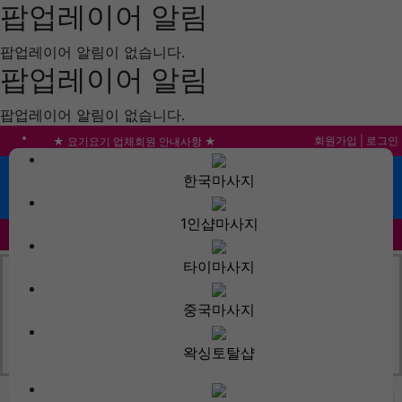
팝업레이어 알림
팝업레이어 알림이 없습니다.
팝업레이어 알림
팝업레이어 알림이 없습니다.
회원가입
|
로그인
불건전한 게시글은 삭제 및 회원탈퇴 됩니다.
합법적이고 건전한 업체와 광고를 제휴합니다.
한국마사지
메뉴
★요기요기 설 연휴 휴무 안내★
1인샵마사지
★ 요기요기 업체회원 안내사항 ★
고객센터
커뮤니티
회원게시판
제휴안내
타이마사지
중국마사지
내주변업소
지역별업소
역주변업소
왁싱토탈샵