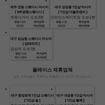
제주 연동 스웨디시 마사지
대구 성당동 1인샵 마사지
[ VIP공항스웨디시 ]
[ 1인샵 더블유앤비 ]
제원사거리 도보3분
인라인스케이트장 도보2분
영업 시간
최저금액
영업 시간
최저금액
24시간
150,000원
24시간
100,000원
대구 감삼동 스웨디시 마사지
[ 딥테라피 ]
감삼역 도보1분
영업 시간
최저금액
10시 ~ 05시
35,000원
플레이스 제휴업체
많은 고객님들이 주목하는 핫플레이스 마사지 업소입니다.
대구 중앙로역 1인샵 스웨디시
대구 내당동 1인샵 마사지
[ 1인샵 숲 ]
[ 1인샵 블랙 ]