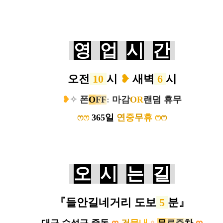
영
업
시
간
오전
10
시
❥
새벽
6
시
❥
✧
폰
O
F
F
:
마감
O
R
랜덤 휴무
ෆ
ෆ
365일
연
중
무
휴
ෆ
ෆ
오
시
는
길
『들안길네거리 도보
5
분
』