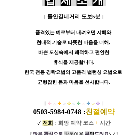
업
체
소
개
[
들안길네거리 도보5분
]
품격있는 예로부터 내려오던 지혜와
현대적 기술로
따뜻한 마음을 더해,
바쁜 도심속에서 쾌적하고 편안한
휴식을 제공합니다.
한국 전통 경락요법의 고품격 밸런싱 요법으로
균형잡힌
몸과 마음을 선사합니다.
∥
-
✣
-
∞
-
✣
-
∞
-
✣
-
∞
-
✣
-
∞
-
✣
-
∞
-
✣
-
∥
0503-5984-0748
:
친
절
예
약
✓
전
화
:
희망 예약 코스
+
시간
꒰
많은
관
심
으로
방
문
이
용
부
탁
드려요
꒱
'◡'