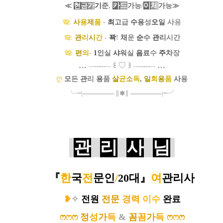
카
드
/
이
체
≪
현
금
가
기
준
,
가
능
가
능
≫
ఇ
:
사
용
제
품
-
최
고
급
수
용
성
오
일
사
용
ఇ
:
관
리
시
간
-
꽉
!
채
운
순
수
관
리
시간
ఇ
:
편
의
-
1
인
실
샤
워
실
음
료
수
주
차
장
…
--
--
-
--
--
꒰
♡
꒱
--
--
-
--
--
…
ღ
모
든
관
리
용
품
살
균
소
독
,
일
회
용
품
사
용
╰╼
|
═
═
═
═
═
═
═
∥
✱
∥
═
═
═
═
═
═
═
|
╾╯
관
리
사
님
『
한
국
전
문인
/
20대
』
여
관리사
❥
✧
전원
전문
경력
이수
완료
ෆ
ෆ
ෆ
정
성
가
득
&
꼼
꼼
가
득
ෆ
ෆ
ෆ