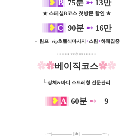
❥
B
75분
➸
13만
★ 스페셜B코스 첫방문 할인 ★
❥
C
90분
➸
16만
└
림프
+
vip호텔식마사지
+
스팀
+
하체집중
•
•
•
•
•
•
•
•
⌯⌯✽⌯⌯
•
•
•
•
•
•
•
•
✿
✿
베이직코스
✿
✿
└
상체&바디 스트레칭 전문관리
❥
A
60분
➸
0
0
9
╭╼|
═
═
═
═
═
═
═
∥
✱
∥
═
═
═
═
═
═
═
|╾╮