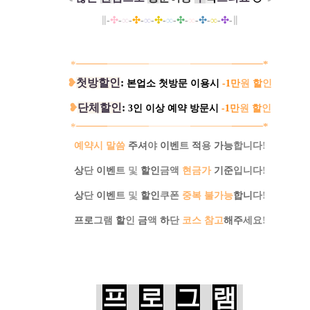
∥
-
✣
-
∞
-
✣
-
∞
-
✣
-
∞
-
✣
-
∞
-
✣
-
∞
-
✣
-
∥
*━
━
━
━━
━
━
━━━━
━━
━
━
━
━
━
*
❥
첫방할인
:
본업소 첫방문 이용시
-1
만
원
할
인
❥
단체할인
:
3인 이상 예약 방문시
-1
만
원
할
인
*━
━
━
━━
━
━
━━━━
━━
━
━
━
━
━
*
예약시 말씀
주셔
야
이벤
트
적
용
가능
합니다
!
상
단
이벤
트
및
할인
금액
현금가
기준
입니다
!
상
단
이벤
트
및
할인
쿠폰
중복 불가능
합니
다
!
프로
그램
할
인
금
액
하
단
코스 참고
해주
세요
!
프
로
그
램