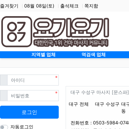
즐겨찾기
08월 08일(토)
출석체크
쪽지함
홈으로
지역별 업체
역검색 업체
필수
아이디
대구 중동 스웨디
업체 정보
대구 수성구 
대구 수성구 마사지 [문스파
필수
비밀번호
지역1
테마
대구 전체
대구 수성구
대
동
로그인
전화번호 : 0503-5984-074
자동로그인