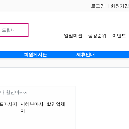
로그인
회원가입
일일미션
랭킹순위
이벤트
사이
회원게시판
제휴안내
]
 로미로미 감성테라피 서혜부 센
Description
건마 할인마사지
프마사지
서혜부마사
할인업체
지