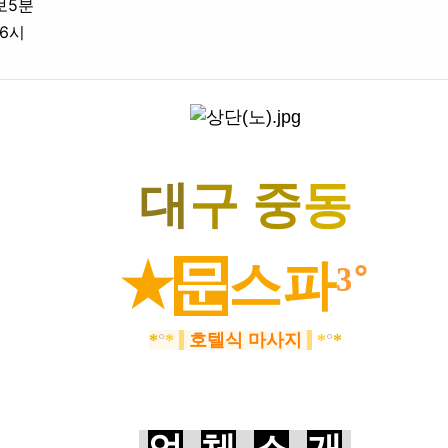
업체위치
보5분
영업시간
06시
액
대
구
중
동
★
문
스파
³˚
*
°
*
호텔식 마사지
*
°
*