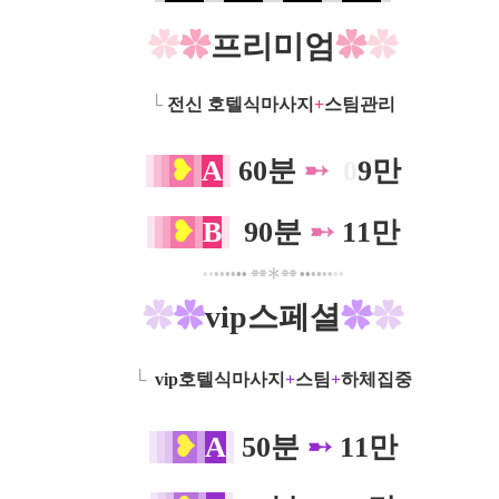
✿
✿
프리미엄
✿
✿
└
전신 호텔식마사지
+
스팀관리
❥
A
60분
➸
0
0
9만
❥
B
0
90분
➸
11만
•
•
•
•
•
•
•
•
⌯⌯✽⌯⌯
•
•
•
•
•
•
•
•
✿
✿
vip스페셜
✿
✿
└
vip호텔식마사지
+
스팀
+
하체집중
❥
A
50분
➸
11만