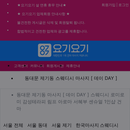
회원가입
|
로그인
★요기요기 설 연휴 휴무 안내★
★ 요기요기 업체회원 안내사항 ★
불건전한 게시글은 삭제 및 회원탈퇴 됩니다.
합법적이고 건전한 업체와 광고를 제휴합니다.
메뉴
고객센터
커뮤니티
회원게시판
제휴안내
동대문 제기동 스웨디시 마사지 
동대문 제기동 스웨디시 마사지 [ 데이 DAY ]
업체 정보
동대문 제기동 마사지 [ 데이
동대문 제기동 마사지 [ 데이 DAY ] 스웨디시 로미로
미 감성테라피 림프 아로마 서혜부 센슈얼 1인샵 건
Description
마
지역1
테마
서울 전체
서울 동대
서울 제기
한국마사지
스웨디시