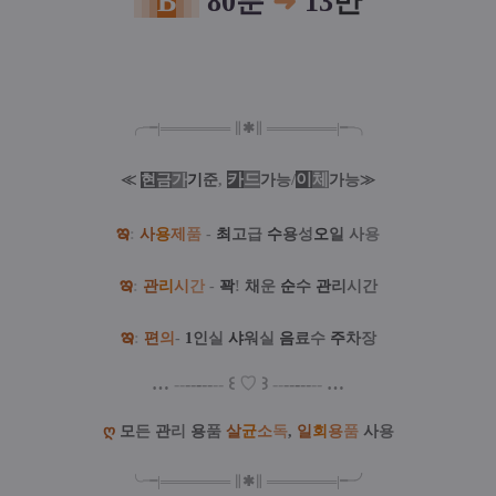
B
80분
➜
13
만
╭╼|
═
═
═
═
═
═
═
∥
✱
∥
═
═
═
═
═
═
═
|╾╮
카
드
/
이
체
≪
현
금
가
기
준
,
가
능
가
능
≫
ఇ
:
사
용
제
품
-
최
고
급
수
용
성
오
일
사
용
ఇ
:
관
리
시
간
-
꽉
!
채
운
순
수
관
리
시간
ఇ
:
편
의
-
1
인
실
샤
워
실
음
료
수
주
차
장
…
--
--
-
--
--
꒰
♡
꒱
--
--
-
--
--
…
ღ
모
든
관
리
용
품
살
균
소
독
,
일
회
용
품
사
용
╰╼
|
═
═
═
═
═
═
═
∥
✱
∥
═
═
═
═
═
═
═
|
╾╯