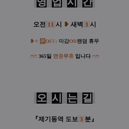
영
업
시
간
오전
11
시
❥
새벽
3
시
❥
✧
폰
O
F
F
:
마감
O
R
랜덤 휴무
ෆ
ෆ
365일
연
중
무
휴
입니다
ෆ
ෆ
오
시
는
길
『제기동역 도보
3
분
』