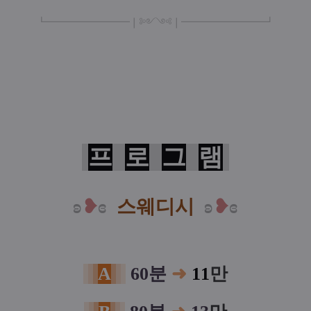
┗
━━━━━
━
━
━
❘༻༺❘
━
━━━
━━━
━
┛
프
로
그
램
ʚ
❥
ɞ
스웨디시
ʚ
❥
ɞ
A
60분
➜
11
만