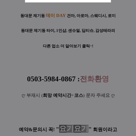
데이 DAY
동대문 제기동
건마, 아로마, 스웨디시, 로미
동대문 제기동
타이, 1인샵, 센슈얼, 딥티슈, 감성테라피
다른 업소 더 알아보기 클릭~!
0503-5984-0867
:
전
화
환
영
ღ
부재시 (
희망 예약시간
+
코스
) 문자 주세요
ღ
요
기
요
기
"
"
예약&문의시 꼭!
회원이라고