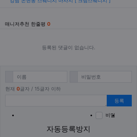
강남 논현동 스웨디시 마사지 [ 크림스웨디시 ]
매니저추천 한줄평
0
등록된 댓글이 없습니다.
댓글쓰기
필수
필수
이름
비밀번호
현재
0
글자 / 15글자 이하
등록
비밀
이모티
폰트어
동영
이
새
자동등록방지