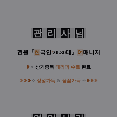
관
리
사
님
전원
『
한
국인
20.30대
』
여
매니저
/
❥
✧
상기종목
테라피 수료
완료
❥
❥
❥
✧
정성가득
&
꼼꼼가득
✧
❥
❥
❥