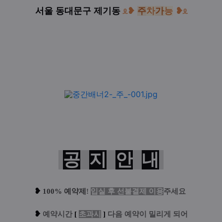
서울 동대문구 제기동
ᦸ
❥
주
차
가
능
❥
ᦸ
공
지
안
내
❥
100% 예약제
!
입실 후 선불결제 이용
주세요
❥
예
약시간
[
초과시
]
다음 예약이 밀리게 되어