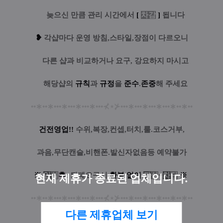
....
늦으신 만큼 관리 시간에서
[
차감
]
됩니다
❥
각샵마다 운영 방침,스타일,장점이 다르오니
....
다른 샵과 비교하거나 요구, 강요하지 마시고
....
해당샵의
규칙
과
규정
을
준수
.
존중
해 주세요
••
∗
••
∗
•••
∗
•••
∗
•••
∗
•••
⊀
⋆
⊁
•••
∗
•••
∗
•••
∗
•••
∗
••
∗
••
건전영업!!
수위,복장,컨셉,터치,룰.코스거부,
과음,무단캔슬,비핸폰.발신자없음등 예약불가
※
입
실
후
: 퇴폐요구시
환
불
없
이
퇴
실
+
차
단
※
현재 제휴가 종료된 업체입니다.
••
∗
••
∗
•••
∗
•••
∗
•••
∗
•••
⊀
⋆
⊁
•••
∗
•••
∗
•••
∗
•••
∗
••
∗
••
다른 제휴업체 보기