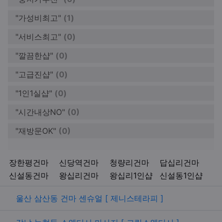
"가성비최고"
(1)
"서비스최고"
(0)
"깔끔한샵"
(0)
"고급진샵"
(0)
"1인1실샵"
(0)
"시간내상NO"
(0)
"재방문OK"
(0)
키워드
장한평건마
신당역건마
청량리건마
답십리건마
신설동건마
왕십리건마
왕십리1인샵
신설동1인샵
관련자료
울산 삼산동 건마 센슈얼 [ 제니스테라피 ]