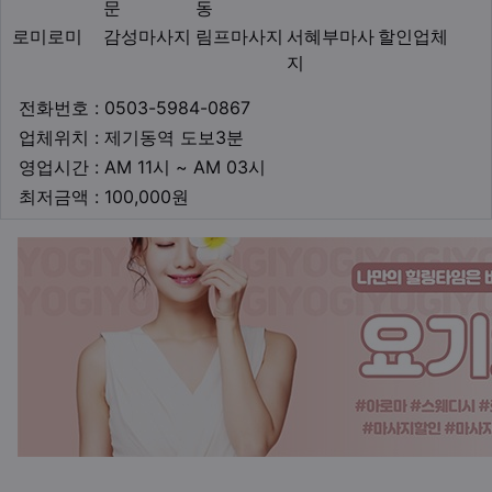
문
동
로미로미
감성마사지
림프마사지
서혜부마사
할인업체
지
업체연락처
전화번호 : 0503-5984-0867
업체위치
업체위치 : 제기동역 도보3분
영업시간
영업시간 : AM 11시 ~ AM 03시
최저금액
최저금액 : 100,000원
본문