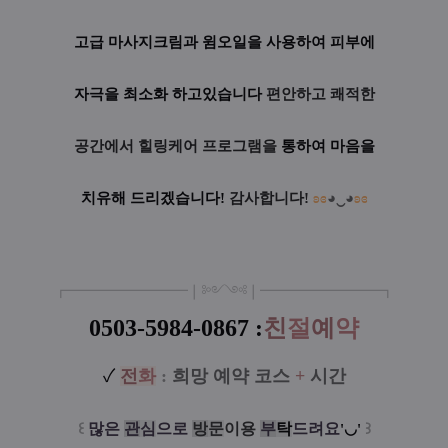
고급 마사지크림과 윔오일을 사용하여 피부에
자극을 최소화 하고있습니다
편안하고 쾌적한
공간에서
힐링케어 프로그램을
통하여 마음을
치유해 드리겠습니다!
감사합니다!
ʚɞ
◕‿◕
ʚɞ
┏
━
━━━
━━━
━
❘༻༺❘
━
━━━
━━━
━
┓
0503-5984-0867
:
친
절
예
약
✓
전
화
:
희망 예약 코스
+
시간
꒰
많은
관
심
으로
방
문
이
용
부
탁
드려요
꒱
'◡'