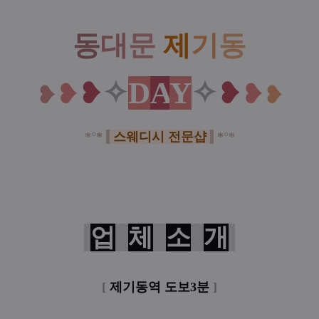
동
대
문
제
기
동
✧
D
A
Y
✧
❥
❥
❥
❥
❥
❥
*
°
*
스웨디시 전문샵
*
°
*
업
체
소
개
[
제기동역 도보3분
]