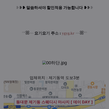
❥
❥
❥
말씀하셔야 할인적용 가능합니다
❥
❥
❥
ꕤ
ꕤ
°
°
°
°
┈
요
기
요
기
주
소
:
ygyg.kr
┈
업체위치 : 제기동역 도보3분
동대문 제기동 스웨디시 마사지 [ 데이 DAY ]