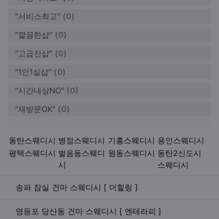
"서비스최고"
(0)
"깔끔한샵"
(0)
"고급진샵"
(0)
"1인1실샵"
(0)
"시간내상NO"
(0)
"재방문OK"
(0)
키워드
동탄스웨디시
병점스웨디시
기흥스웨디시
용인스웨디시
평택스웨디시
벌음동스웨디
원동스웨디시
동탄2신도시
시
스웨디시
관련자료
송파 잠실 건마 스웨디시 [ 더힐링 ]
영등포 당산동 건마 스웨디시 [ 엔테라피 ]