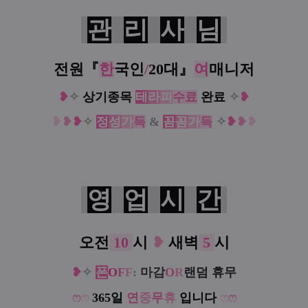
관
리
사
님
전원『
한
국인
/
20대
』
여
매니저
❥
✧
상기종목
테
라
피
수료
완료
✧
❥
❥
❥
❥
✧
정
성
가
득
&
꼼
꼼
가
득
✧
❥
❥
❥
영
업
시
간
❥
오전
10
시
새벽
5
시
❥
✧
폰
O
F
F
:
마감
O
R
랜덤 휴무
ෆ
ෆ
365일
연
중
무
휴
입니다
ෆ
ෆ