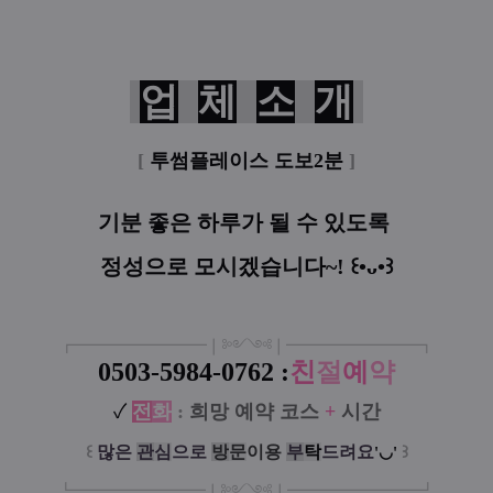
업
체
소
개
[
투썸플레이스 도보2분
]
기분 좋은 하루가
될 수 있도록
정성으로 모시겠습니다~!
꒰•ᴗ•꒱
┏
━
━━━
━━━
━
❘༻༺❘
━
━━━
━━━
━
┓
0503-5984-0762
:
친
절
예
약
✓
전
화
:
희망 예약 코스
+
시간
꒰
많은
관
심
으로
방
문
이
용
부
탁
드려요
꒱
'◡'
┗
━━━━━
━
━
━
❘༻༺❘
━
━━━
━━━
━
┛