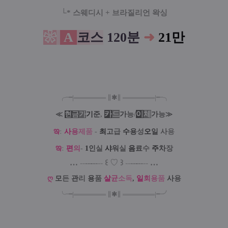
└*
스웨디시
+
브라질리언 왁싱
❀
A
코
스
120분
➜
21만
╭╼|
═
═
═
═
═
═
═
∥
✱
∥
═
═
═
═
═
═
═
|╾╮
카
드
/
이
체
≪
현
금
가
기
준
,
가
능
가
능
≫
ఇ
:
사
용
제
품
-
최
고
급
수
용
성
오
일
사
용
ఇ
:
편
의
-
1
인
실
샤
워
실
음
료
수
주
차
장
…
--
--
-
--
--
꒰
♡
꒱
--
--
-
--
--
…
ღ
모
든
관
리
용
품
살
균
소
독
,
일
회
용
품
사
용
╰╼
|
═
═
═
═
═
═
═
∥
✱
∥
═
═
═
═
═
═
═
|
╾╯