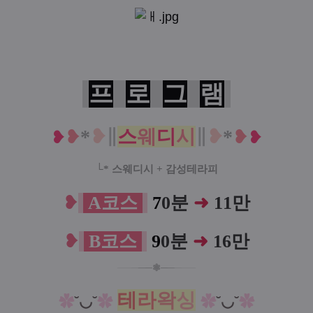
프
로
그
램
*
❥
∥
스
웨
디
시
∥
❥
*
❥
❥
❥
❥
└*
스웨디시
+
감성테라피
❥
A코스
7
0분
➜
11만
❥
B코스
9
0분
➜
16만
─
─
─
─
─❃
─
─
─
─
─
테
라
왁
싱
✿
˘◡˘
✿
✿
˘◡˘
✿