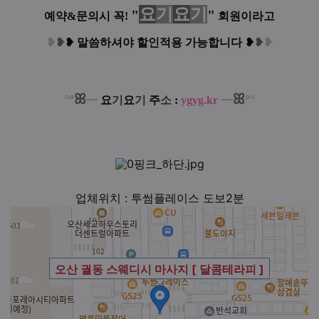
요
기
요
기
"
"
예약&문의시 꼭!
회원이라고
❥
❥
❥
말씀하셔야 할인적용 가능합니다
❥
❥
❥
ꕤ
ꕤ
°
°
°
°
┈
요
기
요
기
주
소
:
ygyg.kr
┈
업체위치 : 투썸플레이스 도보2분
오산 궐동 스웨디시 마사지 [ 달콤테라피 ]