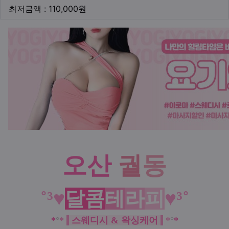
최저금액
최저금액 : 110,000원
본문
오산
궐
동
˚³♥
달콤
테
라
피
♥³˚
*
°
*
스웨디시 & 왁싱케어
*
°
*