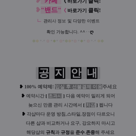
❥
"카페"
클릭!
《
바로가기
❥
"밴드"
클릭!
《
바로가기
ㄴ
관리
사
정
보
및
다양
한
이벤
트
ღ
^^
‥
확인
가능
합니
다.
✲
✲
*-*
✿
*
❖
*
✿
*
✲
✲
*
✿
*
❖
*
✿
*-*
✲
✲
공
지
안
내
❥
100% 예약제
!
입실 후 선불결제 이용
주세요
❥
예
약시간
[
초과시
]
다음 예약이 밀리게 되어
....
늦으신 만큼 관리 시간에서
[
차감
]
됩니다
❥
각샵마다 운영 방침,스타일,장점이 다르오니
....
다른 샵과 비교하거나 요구, 강요하지 마시고
....
해당샵의
규칙
과
규정
을
준수
.
존중
해 주세요