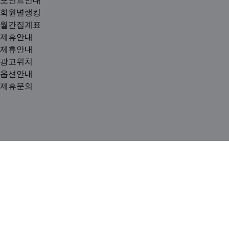
회원별랭킹
월간집계표
제휴안내
제휴안내
광고위치
옵션안내
제휴문의