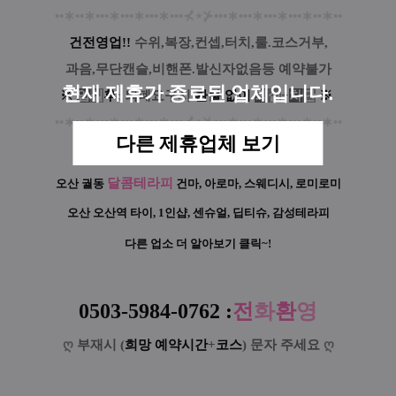
••
∗
••
∗
•••
∗
•••
∗
•••
∗
•••
⊀
⋆
⊁
•••
∗
•••
∗
•••
∗
•••
∗
••
∗
••
건전영업!!
수위,복장,컨셉,터치,룰.코스거부,
과음,무단캔슬,비핸폰.발신자없음등 예약불가
현재 제휴가 종료된 업체입니다.
※
입
실
후
: 퇴폐요구시
환
불
없
이
퇴
실
+
차
단
※
••
∗
••
∗
•••
∗
•••
∗
•••
∗
•••
⊀
⋆
⊁
•••
∗
•••
∗
•••
∗
•••
∗
••
∗
••
다른 제휴업체 보기
달콤테라피
오산 궐동
건마, 아로마, 스웨디시, 로미로미
오산 오산역
타이, 1인샵, 센슈얼, 딥티슈, 감성테라피
다른 업소 더 알아보기 클릭~!
0503-5984-0762
:
전
화
환
영
ღ
부재시 (
희망 예약시간
+
코스
) 문자 주세요
ღ