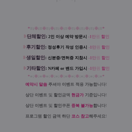
*
≡:
❉
:≡
❉
≡:
❉
:≡:
❉
:≡
❉
≡:
❉
:≡:
❉
:≡:
❉
:≡
*
❥
단체할인
:
2인 이상 예약 방문시
-1
만
원
할
인
❥
후기할인
:
정성
후기 작성 인증시
-1
만
원
할
인
❥
생일할인
:
신분증/면허증 지참시
-1
만
원
할
인
❥
기타할인
:
N카페 or 밴드 가입시
-1
만
원
할
인
*
≡:
❉
:≡
❉
≡:
❉
:≡:
❉
:≡
❉
≡:
❉
:≡:
❉
:≡:
❉
:≡
*
예약시 말씀
주셔
야
이벤
트
적
용
가능
합니다
!
상
단
이벤
트
및
할인
금액
현금가
기준
입니다
!
상
단
이벤
트
및
할인
쿠폰
중복 불가능
합니
다
!
프로
그램
할
인
금
액
하
단
코스 참고
해주
세요
!