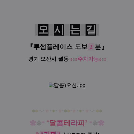
오
시
는
길
『
투썸플레이스
도보
2
분
』
경기 오산시 궐동
ʚ
ʚ
ʚ
주
차
가
능
ɞ
ɞ
ɞ
✲
✲
*-*
✿
*
❖
*
✿
*
✲
✲
*
✿
*
❖
*
✿
*-*
✲
✲
❛
달
콤
테
라
피
❜
✿
*
*
✿
✿
✿