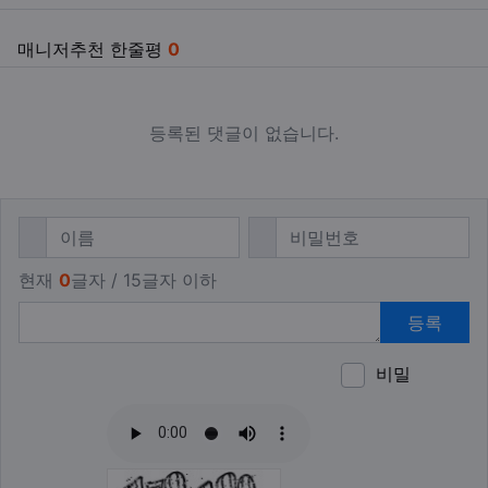
매니저추천 한줄평
0
등록된 댓글이 없습니다.
댓글쓰기
필수
필수
이름
비밀번호
현재
0
글자 / 15글자 이하
등록
비밀
이모티
폰트어
동영
이
새