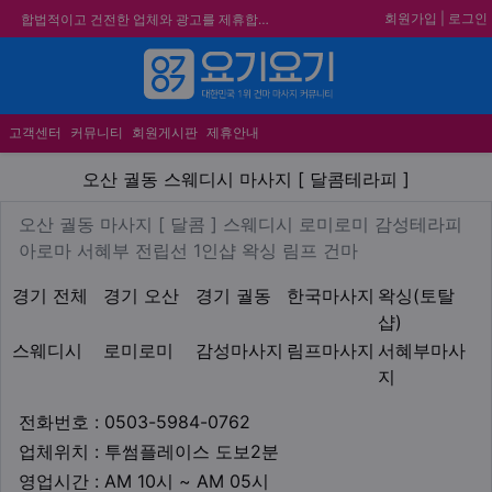
회원가입
|
로그인
합법적이고 건전한 업체와 광고를 제휴합니다.
★요기요기 설 연휴 휴무 안내★
★ 요기요기 업체회원 안내사항 ★
메뉴
불건전한 게시글은 삭제 및 회원탈퇴 됩니다.
고객센터
커뮤니티
회원게시판
제휴안내
오산 궐동 스웨디시 마사지 [ 
오산 궐동 스웨디시 마사지 [ 달콤테라피 ]
업체 정보
오산 궐동 마사지 [ 달콤 ] 
오산 궐동 마사지 [ 달콤 ] 스웨디시 로미로미 감성테라피
Description
아로마 서혜부 전립선 1인샵 왁싱 림프 건마
지역1
테마
경기 전체
경기 오산
경기 궐동
한국마사지
왁싱(토탈
샵)
스웨디시
로미로미
감성마사지
림프마사지
서혜부마사
지
업체연락처
전화번호 : 0503-5984-0762
업체위치
업체위치 : 투썸플레이스 도보2분
영업시간
영업시간 : AM 10시 ~ AM 05시