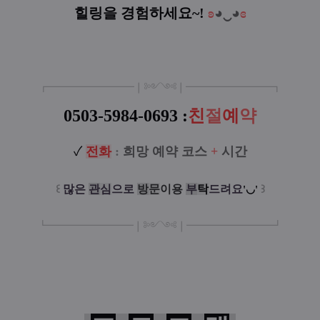
힐링을 경험하세요~!
ʚ
◕‿◕
ɞ
┏
━
━━━
━━━
━
❘༻༺❘
━
━━━
━━━
━
┓
0503-5984-0693 :
친
절
예
약
✓
전
화
:
희망 예약 코스
+
시간
꒰
많은
관
심
으로
방
문
이
용
부
탁
드려요
꒱
'◡'
┗
━━━━━
━
━
━
❘༻༺❘
━
━━━
━━━
━
┛