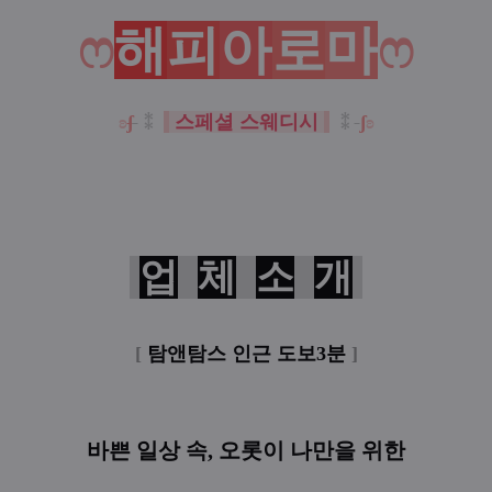
ෆ
해
피
아
로
마
ෆ
ʚ
ʃ
⁑
스페셜 스웨디시
⁑
ʃ
ʚ
업
체
소
개
[
탐앤탐스 인근 도보3분
]
바쁜 일상 속, 오롯이 나만을 위한