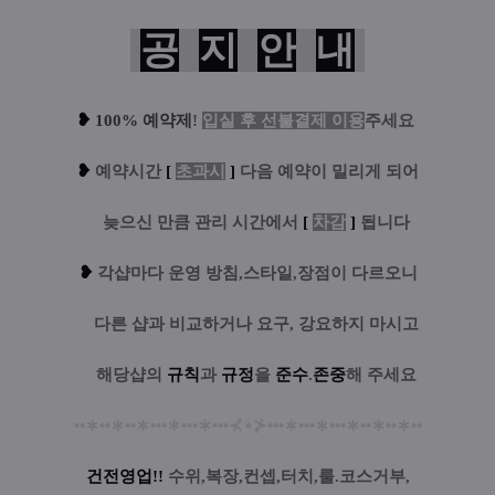
공
지
안
내
❥
100% 예약제
!
입실 후 선불결제 이용
주세요
❥
예
약시간
[
초과시
]
다음 예약이 밀리게 되어
....
늦으신 만큼 관리 시간에서
[
차감
]
됩니다
❥
각샵마다 운영 방침,스타일,장점이 다르오니
....
다른 샵과 비교하거나 요구, 강요하지 마시고
....
해당샵의
규칙
과
규정
을
준수
.
존중
해 주세요
••
∗
••
∗
••
∗
•••
∗
•••
∗
•••
⊀
⋆
⊁
•••
∗
•••
∗
•••
∗
••
∗
••
∗
••
건전영업!!
수위,복장,컨셉,터치,룰.코스거부,