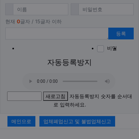
댓글쓰기
필수
필수
이름
비밀번호
현재
0
글자 / 15글자 이하
등록
비밀
이모티
폰트어
동영
이
새
자동등록방지
새로고침
자동등록방지 숫자를 순서대
로 입력하세요.
메인으로
업체폐업신고 및 불법업체신고