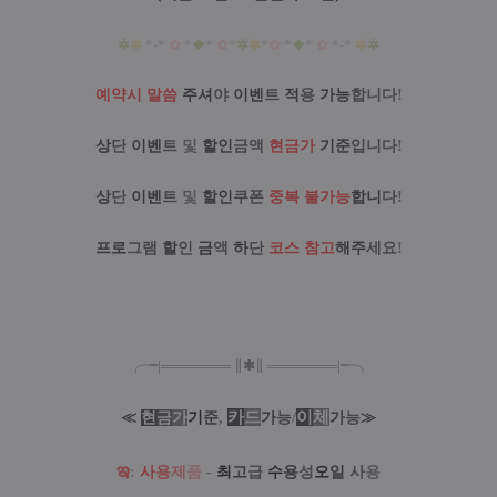
✲
✲
*-*
✿
*
❖
*
✿
*
✲
✲
*
✿
*
❖
*
✿
*-*
✲
✲
예약시 말씀
주셔
야
이벤
트
적
용
가능
합니다
!
상
단
이벤
트
및
할인
금액
현금가
기준
입니다
!
상
단
이벤
트
및
할인
쿠폰
중복 불가능
합니
다
!
프로
그램
할
인
금
액
하
단
코스 참고
해주
세요
!
╭╼|
═
═
═
═
═
═
═
∥
✱
∥
═
═
═
═
═
═
═
|╾╮
카
드
/
이
체
≪
현
금
가
기
준
,
가
능
가
능
≫
ఇ
:
사
용
제
품
-
최
고
급
수
용
성
오
일
사
용