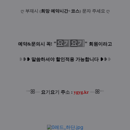
ღ
부재시 (
희망 예약시간
+
코스
) 문자 주세요
ღ
요
기
요
기
"
"
예약&문의시 꼭!
회원이라고
❥
❥
❥
말씀하셔야 할인적용 가능합니다
❥
❥
❥
ꕤ
ꕤ
°
°
°
°
┈
요
기
요
기
주
소
:
ygyg.kr
┈