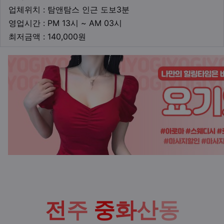
업체위치
업체위치 : 탐앤탐스 인근 도보3분
영업시간
영업시간 : PM 13시 ~ AM 03시
최저금액
최저금액 : 140,000원
본문
전
주
중
화
산
동