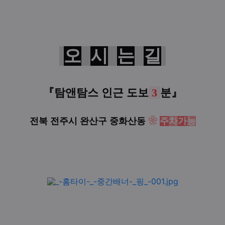
오
시
는
길
『
탐앤탐스 인근
도보
3
분
』
전북 전주시 완산구 중화산동
❀
주
차
가
능