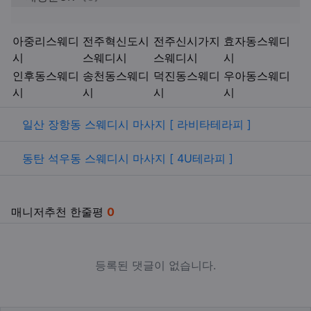
키워드
아중리스웨디
전주혁신도시
전주신시가지
효자동스웨디
시
스웨디시
스웨디시
시
인후동스웨디
송천동스웨디
덕진동스웨디
우아동스웨디
시
시
시
시
관련자료
일산 장항동 스웨디시 마사지 [ 라비타테라피 ]
동탄 석우동 스웨디시 마사지 [ 4U테라피 ]
매니저추천 한줄평
0
등록된 댓글이 없습니다.