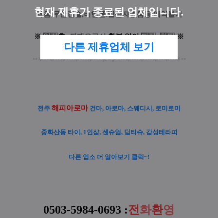
현재 제휴가 종료된 업체입니다.
과음,무단캔슬,비핸폰.발신자없음등 예약불가
※
입
실
후
: 퇴폐요구시
환
불
없
이
퇴
실
+
차
단
※
다른 제휴업체 보기
••
∗
••
∗
••
∗
•••
∗
•••
∗
•••
⊀
⋆
⊁
•••
∗
•••
∗
•••
∗
••
∗
••
∗
••
해피아로마
전주
건마, 아로마, 스웨디시, 로미로미
중화산동 타이, 1인샵, 센슈얼, 딥티슈, 감성테라피
다른 업소 더 알아보기 클릭~!
0503-5984-0693 :
전
화
환
영