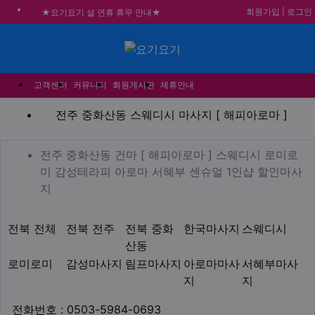
회원가입
|
로그인
★요기요기 설 연휴 휴무 안내★
★ 요기요기 업체회원 안내사항 ★
불건전한 게시글은 삭제 및 회원탈퇴 됩니다.
메뉴
합법적이고 건전한 업체와 광고를 제휴합니다.
고객센터
커뮤니티
회원게시판
제휴안내
전주 중화산동 스웨디시 마사
전주 중화산동 스웨디시 마사지 [ 해피아로마 ]
업체 정보
전주 중화산동 건마 [ 해피
전주 중화산동 건마 [ 해피아로마 ] 스웨디시 로미로
미 감성테라피 아로마 서혜부 센슈얼 1인샵 할인마사
Description
지
지역1
테마
전북 전체
전북 전주
전북 중화
한국마사지
스웨디시
산동
로미로미
감성마사지
림프마사지
아로마마사
서혜부마사
지
지
업체연락처
전화번호 : 0503-5984-0693