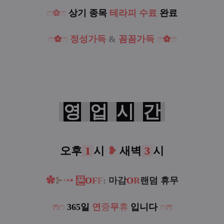
ෆ
✿
ෆ
상기 종목
테라피 수료
완료
ෆ
✿
ෆ
정성가득
&
꼼꼼가득
ෆ
✿
ෆ
영
업
시
간
오후
1
시
❥
새벽
3
시
⊱
•
•
•
✿
폰
O
F
F
:
마감
O
R
랜덤 휴무
ෆ
ෆ
365일
연
중
무
휴
입니다
ෆ
ෆ