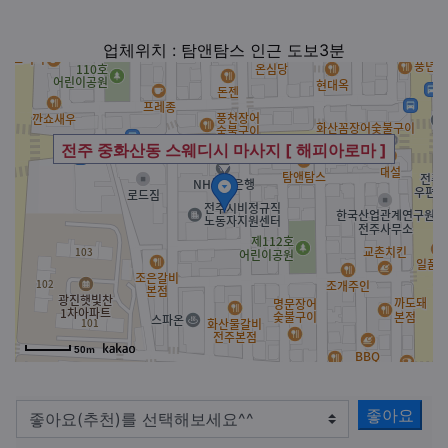
업체위치 : 탐앤탐스 인근 도보3분
전주 중화산동 스웨디시 마사지 [ 해피아로마 ]
50m
좋아요