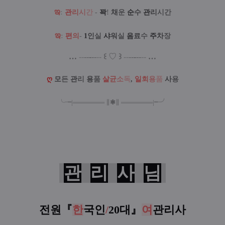
ఇ
:
관
리
시
간
-
꽉
!
채
운
순
수
관
리
시간
ఇ
:
편
의
-
1
인
실
샤
워
실
음
료
수
주
차
장
…
--
--
-
--
--
꒰
♡
꒱
--
--
-
--
--
…
ღ
모
든
관
리
용
품
살
균
소
독
,
일
회
용
품
사
용
╰╼
|
═
═
═
═
═
═
═
∥
✱
∥
═
═
═
═
═
═
═
|
╾╯
관
리
사
님
전원『
한
국인
/
20대
』
여
관리사