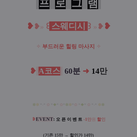
프
로
그
램
❥
꒰
스웨디시
꒱
❥
❥
»
»
❥
✧
부드러운 힐링 마사지
✧
❥
A코스
60분
➜
14
만
✲
✲
*-*
✿
*
❖
*
✿
*
✲
✲
*
✿
*
❖
*
✿
*-*
✲
✲
❥
EVENT
:
오 픈 이 벤 트
-1
만
원
할
인
(기존 15만 → 할인가 14만)