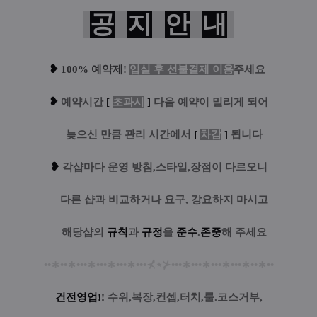
공
지
안
내
❥
100% 예약제
!
입실 후 선불결제 이용
주세요
❥
예
약시간
[
초과시
]
다음 예약이 밀리게 되어
....
늦으신 만큼 관리 시간에서
[
차감
]
됩니다
❥
각샵마다 운영 방침,스타일,장점이 다르오니
....
다른 샵과 비교하거나 요구, 강요하지 마시고
....
해당샵의
규칙
과
규정
을
준수
.
존중
해 주세요
••
∗
••
∗
•••
∗
•••
∗
•••
∗
•••
⊀
⋆
⊁
•••
∗
•••
∗
•••
∗
•••
∗
••
∗
••
건전영업!!
수위,복장,컨셉,터치,룰.코스거부,