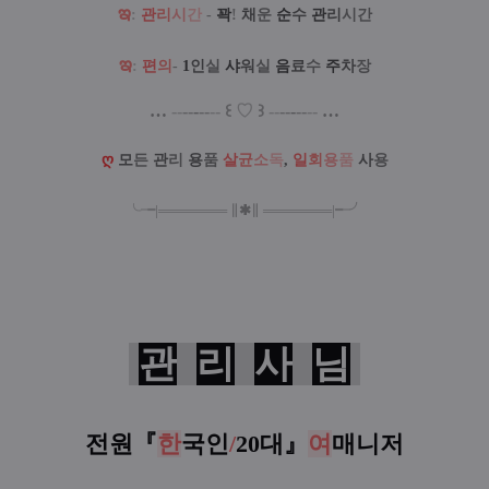
ఇ
:
관
리
시
간
-
꽉
!
채
운
순
수
관
리
시간
ఇ
:
편
의
-
1
인
실
샤
워
실
음
료
수
주
차
장
…
--
--
-
--
--
꒰
♡
꒱
--
--
-
--
--
…
ღ
모
든
관
리
용
품
살
균
소
독
,
일
회
용
품
사
용
╰╼
|
═
═
═
═
═
═
═
∥
✱
∥
═
═
═
═
═
═
═
|
╾╯
관
리
사
님
전원
『
한
국인
/
20대
』
여
매니저