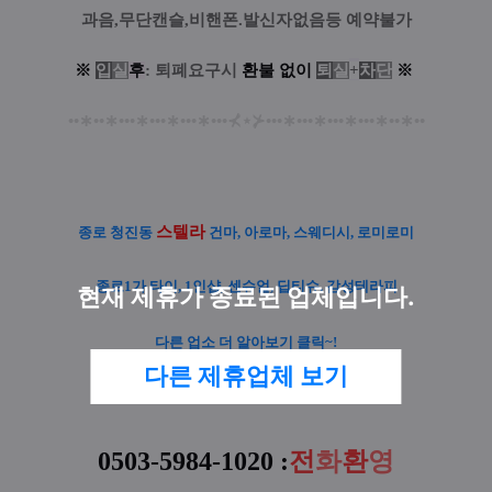
과음,무단캔슬,비핸폰.발신자없음등 예약불가
※
입
실
후
: 퇴폐요구시
환
불
없
이
퇴
실
+
차
단
※
••
∗
••
∗
•••
∗
•••
∗
•••
∗
•••
⊀
⋆
⊁
•••
∗
•••
∗
•••
∗
•••
∗
••
∗
••
스텔라
종로 청진동
건마, 아로마, 스웨디시, 로미로미
종로1가 타이, 1인샵, 센슈얼, 딥티슈, 감성테라피
현재 제휴가 종료된 업체입니다.
다른 업소 더 알아보기 클릭~!
다른 제휴업체 보기
0503-5984-1020
:
전
화
환
영