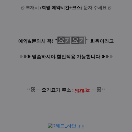
ღ
부재시 (
희망 예약시간
+
코스
) 문자 주세요
ღ
요
기
요
기
"
"
예약&문의시 꼭!
회원이라고
❥
❥
❥
말씀하셔야 할인적용 가능합니다
❥
❥
❥
ꕤ
ꕤ
°
°
°
°
┈
요
기
요
기
주
소
:
ygyg.kr
┈