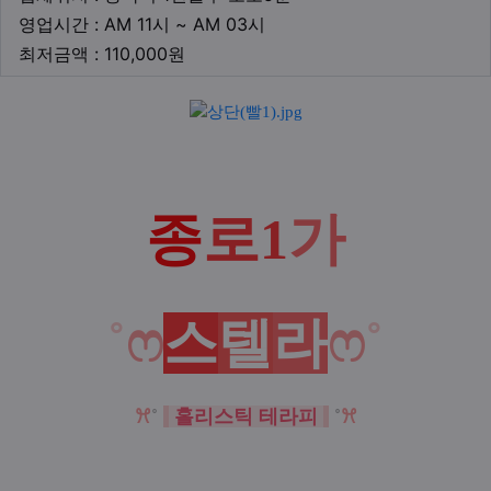
영업시간
영업시간 : AM 11시 ~ AM 03시
최저금액
최저금액 : 110,000원
본문
종
로
1
가
˚
ෆ
스
텔
라
ෆ
˚
ꕮ
˚
홀리스틱 테라피
˚
ꕮ