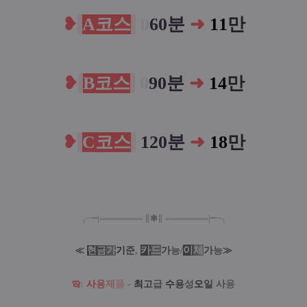
❥
A코스
0
60분
➜
11
만
❥
B코스
0
90분
➜
14
만
❥
C코스
120분
➜
18
만
╭╼|
═
═
═
═
═
═
═
∥
✱
∥
═
═
═
═
═
═
═
|╾╮
카
드
/
이
체
≪
현
금
가
기
준
,
가
능
가
능
≫
ఇ
:
사
용
제
품
-
최
고
급
수
용
성
오
일
사
용