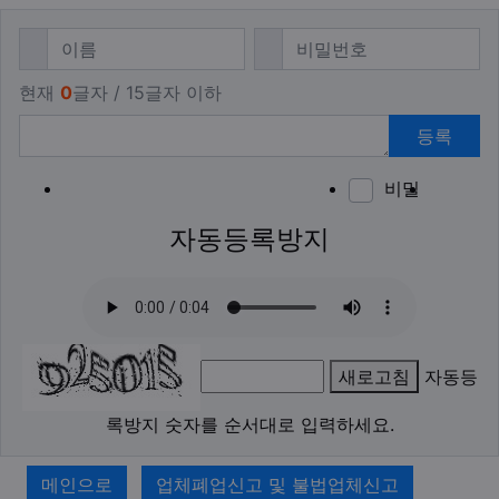
댓글쓰기
필수
필수
이름
비밀번호
현재
0
글자 / 15글자 이하
등록
비밀
이모티
폰트어
동영
이
새
자동등록방지
새로고침
자동등
록방지 숫자를 순서대로 입력하세요.
메인으로
업체폐업신고 및 불법업체신고