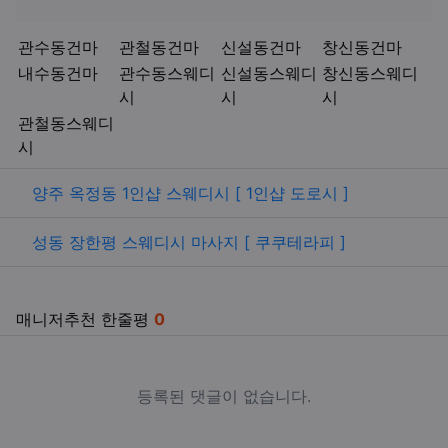
키워드
관수동건마
관철동건마
신설동건마
창신동건마
내수동건마
관수동스웨디
신설동스웨디
창신동스웨디
시
시
시
관철동스웨디
시
관련자료
양주 옥정동 1인샵 스웨디시 [ 1인샵 도로시 ]
성동 장한평 스웨디시 마사지 [ 쿠쿠테라피 ]
매니저추천 한줄평
0
등록된 댓글이 없습니다.