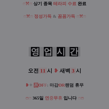
ෆ
ꕮ
ෆ
상기 종목
테라피 수료
완료
ෆ
ꕮ
ෆ
정성가득
&
꼼꼼가득
ෆ
ꕮ
ෆ
영
업
시
간
오전
11
시
❥
새벽
3
시
❥
✧
폰
O
F
F
:
마감
O
R
랜덤 휴무
ෆ
ෆ
365일
연
중
무
휴
입니다
ෆ
ෆ