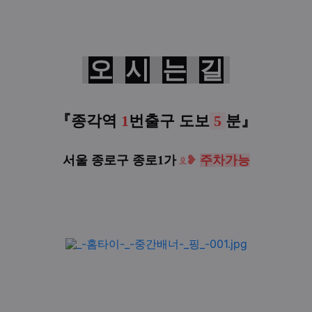
오
시
는
길
『종각
역
1
번출구
도보
5
분
』
서울 종로구 종로1가
ᦸ
❥
주
차
가
능