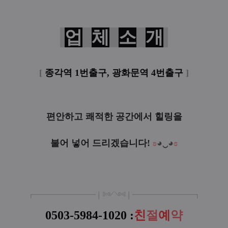
업
체
소
개
[
종각역 1번출구, 광화문역 4번출구
]
편안하고 쾌적한 공간에서 힐링을
불어 넣어 드리겠습니다!
ʚ
◕‿◕
ɞ
┏
━━━━
━━━
━
❘༻༺❘
━━━━━━━━┓
0503-5984-1020
:
친
절
예
약