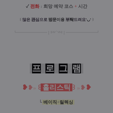
✓
전
화
:
희망 예약 코스
+
시간
꒰
많은
관
심
으로
방
문
이용
부
탁
드려요
꒱
'◡'
┗
━━━━━━━━❘༻༺❘
━━━━
━━━
━
┛
프
로
그
램
❥
꒰
홀리스틱
꒱
❥
❥
»
»
❥
└
베이직
+
릴렉싱