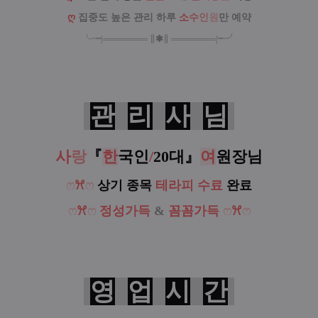
ღ
집중도 높은 관리 하루
소
수
인
원
만 예약
╰╼
|
═
═
═
═
═
═
═
∥
✱
∥
═
═
═
═
═
═
═
|
╾╯
관
리
사
님
사
랑
『
한
국인
/
20대
』
여
원장님
ෆ
ꕮ
ෆ
상기 종목
테라피 수료
완료
ෆ
ꕮ
ෆ
정성가득
&
꼼꼼가득
ෆ
ꕮ
ෆ
영
업
시
간