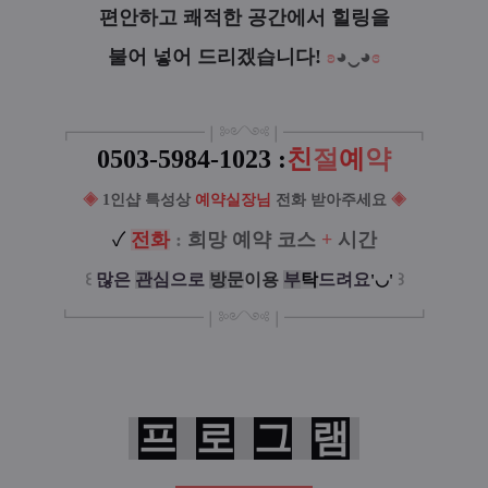
편안하고 쾌적한 공간에서 힐링을
불어 넣어 드리겠습니다!
ʚ
◕‿◕
ɞ
┏
━
━━━
━━━
━
❘༻༺❘
━
━━━
━━━
━
┓
0503-5984-1023 :
친
절
예
약
◈
1인샵
특성상
예약실장님
전화 받아주세요
◈
✓
전
화
:
희망 예약 코스
+
시간
꒰
많은
관
심
으로
방
문
이
용
부
탁
드려요
꒱
'◡'
┗
━━━━━
━
━
━
❘༻༺❘
━
━━━
━━━
━
┛
프
로
그
램