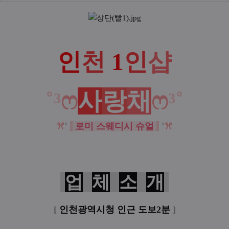
본문
인
천
1
인
샵
˚³
ෆ
사
랑
채
ෆ
³˚
ꕮ
˚
로미 스웨디시 슈얼
˚
ꕮ
업
체
소
개
[
인천광역시청 인근 도보2분
]