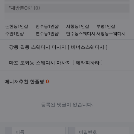
"재방문OK"
(0)
키워드
논현동1인샵
만수동1인샵
서창동1인샵
부평1인샵
주안1인샵
연수동1인샵
만수동스웨디시
서창동스웨디시
관련자료
강동 길동 스웨디시 마사지 [ 비너스스웨디시 ]
마포 도화동 스웨디시 마사지 [ 테라피하라 ]
매니저추천 한줄평
0
등록된 댓글이 없습니다.
댓글쓰기
필수
필수
이름
비밀번호