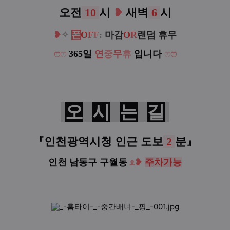
오전
10
시
❥
새벽
6
시
❥
✧
폰
O
F
F
:
마감
O
R
랜덤 휴무
ෆ
ෆ
365일
연
중
무
휴
입니다
ෆ
ෆ
오
시
는
길
『인천광역시청 인근
도보
2
분
』
인천 남동구 구월동
ᦸ
❥
주
차
가
능