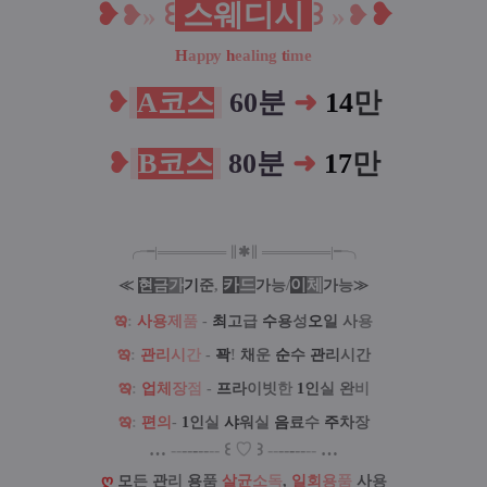
❥
꒰
스웨디시
꒱
❥
❥
»
»
❥
H
appy
h
ealing
t
ime
❥
A코스
60분
➜
14
만
❥
B코스
80분
➜
17
만
╭╼|
═
═
═
═
═
═
═
∥
✱
∥
═
═
═
═
═
═
═
|╾╮
카
드
/
이
체
≪
현
금
가
기
준
,
가
능
가
능
≫
ఇ
:
사
용
제
품
-
최
고
급
수
용
성
오
일
사
용
ఇ
:
관
리
시
간
-
꽉
!
채
운
순
수
관
리
시간
ఇ
:
업
체
장
점
-
프
라
이빗
한
1
인
실
완
비
ఇ
:
편
의
-
1
인
실
샤
워
실
음
료
수
주
차
장
…
--
--
-
--
--
꒰
♡
꒱
--
--
-
--
--
…
ღ
모
든
관
리
용
품
살
균
소
독
,
일
회
용
품
사
용