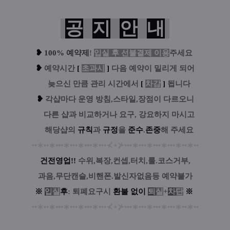
공
지
안
내
❥
100% 예약제
!
입실 후 선불결제 이용
주세요
❥
예
약시간
[
초과시
]
다음 예약이 밀리게 되어
....
늦으신 만큼 관리 시간에서
[
차감
]
됩니다
❥
각샵마다 운영 방침,스타일,장점이 다르오니
....
다른 샵과 비교하거나 요구, 강요하지 마시고
....
해당샵의
규칙
과
규정
을
준수
.
존중
해 주세요
••
∗
••
∗
•••
∗
•••
∗
•••
∗
•••
⊀
⋆
⊁
•••
∗
•••
∗
•••
∗
•••
∗
••
∗
••
건전영업!!
수위,복장,컨셉,터치,룰.코스거부,
과음,무단캔슬,비핸폰.발신자없음등 예약불가
※
입
실
후
: 퇴폐요구시
환
불
없
이
퇴
실
+
차
단
※
••
∗
••
∗
•••
∗
•••
∗
•••
∗
•••
⊀
⋆
⊁
•••
∗
•••
∗
•••
∗
•••
∗
••
∗
••