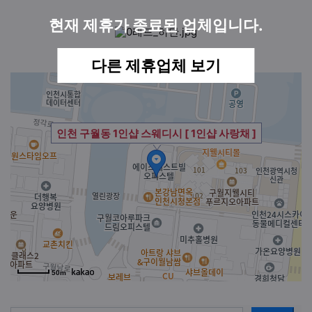
현재 제휴가 종료된 업체입니다.
다른 제휴업체 보기
업체위치 : 인천광역시청 인근 도보2분
인천 구월동 1인샵 스웨디시 [ 1인샵 사랑채 ]
50m