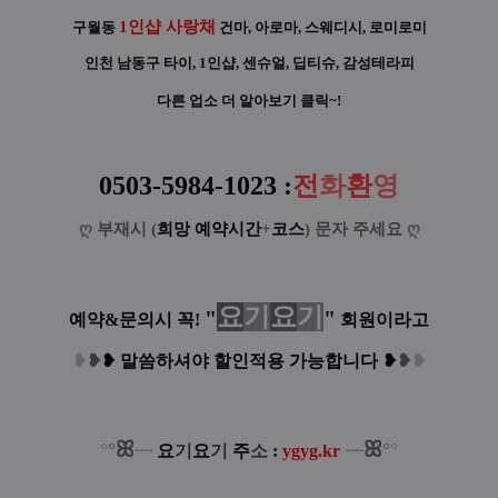
1인샵 사랑채
구월동
건마, 아로마, 스웨디시, 로미로미
인천 남동구 타이, 1인샵, 센슈얼, 딥티슈, 감성테라피
다른 업소 더 알아보기 클릭~!
0503-5984-1023 :
전
화
환
영
ღ
부재시 (
희망 예약시간
+
코스
) 문자 주세요
ღ
요
기
요
기
"
"
예약&문의시 꼭!
회원이라고
❥
❥
❥
말씀하셔야 할인적용 가능합니다
❥
❥
❥
ꕤ
ꕤ
°
°
°
°
┈
요
기
요
기
주
소
:
ygyg.kr
┈