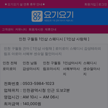
회원가입
|
로그인
★요기요기 설 연휴 휴무 안내★
★ 요기요기 업체회원 안내사항 ★
메뉴
불건전한 게시글은 삭제 및 회원탈퇴 됩니다.
합법적이고 건전한 업체와 광고를 제휴합니다.
고객센터
커뮤니티
회원게시판
제휴안내
인천 구월동 1인샵 스웨디시 [ 
인천 구월동 1인샵 스웨디시 [ 1인샵 사랑채 ]
업체 정보
인천 구월동 건마 [ 1인샵 사랑
인천 구월동 건마 [ 1인샵 사랑채 ] 로미로미 스웨디시 감성테라피
Description
림프 아로마 서혜부 센슈얼 할인마사지
지역1
테마
인천 전체
인천 남동
인천 구월동
1인샵마사지
스웨디시
로미로미
감성마사지
림프마사지
서혜부마사
센슈얼마사
지
지
업체연락처
전화번호 : 0503-5984-1023
업체위치
업체위치 : 인천광역시청 인근 도보2분
영업시간
영업시간 : AM 10시 ~ AM 06시
최저금액
최저금액 : 140,000원