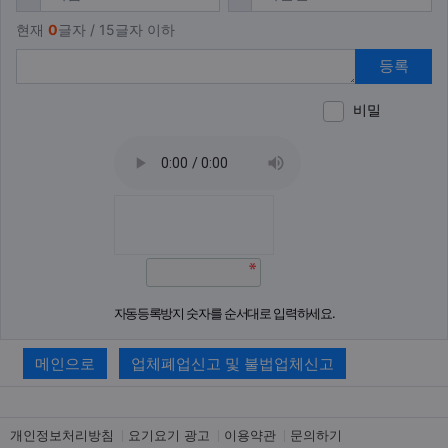
현재
0
글자 / 15글자 이하
등록
비밀
이모티
폰트어
동영
이
새
자동등록방지 숫자를 순서대로 입력하세요.
메인으로
업체폐업신고 및 불법업체신고
개인정보처리방침
요기요기 광고
이용약관
문의하기