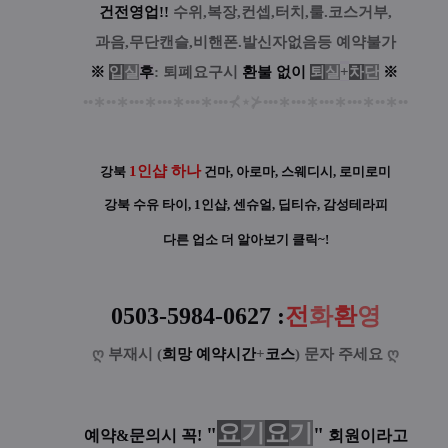
건전영업!!
수위,복장,컨셉,터치,룰.코스거부,
과음,무단캔슬,비핸폰.발신자없음등 예약불가
※
입
실
후
: 퇴폐요구시
환
불
없
이
퇴
실
+
차
단
※
••
∗
••
∗
•••
∗
•••
∗
•••
∗
•••
⊀
⋆
⊁
•••
∗
•••
∗
•••
∗
•••
∗
••
∗
••
1인샵 하나
강북
건마, 아로마, 스웨디시, 로미로미
강북 수유 타이, 1인샵, 센슈얼, 딥티슈, 감성테라피
다른 업소 더 알아보기 클릭~!
0503-5984-0627
:
전
화
환
영
ღ
부재시 (
희망 예약시간
+
코스
) 문자 주세요
ღ
요
기
요
기
"
"
예약&문의시 꼭!
회원이라고