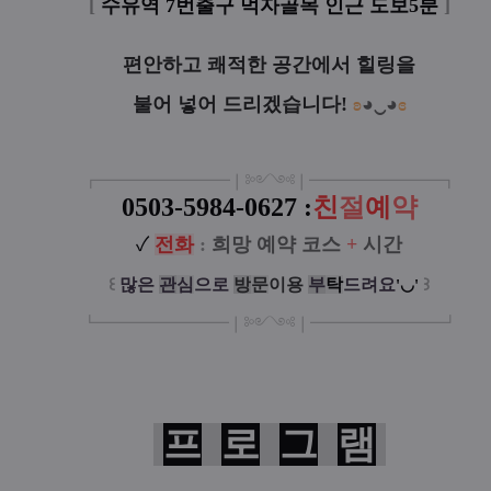
[
수유역 7번출구 먹자골목 인근 도보5분
]
편안하고 쾌적한 공간에서 힐링을
불어 넣어 드리겠습니다!
ʚ
◕‿◕
ɞ
┏
━
━━━
━━━
━
❘༻༺❘
━
━━━
━━━
━
┓
0503-5984-0627
:
친
절
예
약
✓
전
화
:
희망 예약 코스
+
시간
꒰
많은
관
심
으로
방
문
이
용
부
탁
드려요
꒱
'◡'
┗
━━━━━
━
━
━
❘༻༺❘
━
━━━
━━━
━
┛
프
로
그
램