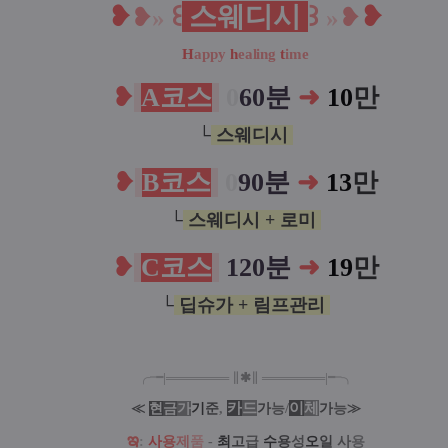
❥
꒰
스웨디시
꒱
❥
❥
»
»
❥
H
appy
h
ealing
t
ime
❥
A코스
0
60분
➜
10
만
└
스웨디시
❥
B코스
0
90분
➜
13
만
└
스웨디시 + 로미
❥
C코스
120분
➜
19
만
└
딥슈가 + 림프관리
╭╼|
═
═
═
═
═
═
═
∥
✱
∥
═
═
═
═
═
═
═
|╾╮
카
드
/
이
체
≪
현
금
가
기
준
,
가
능
가
능
≫
ఇ
:
사
용
제
품
-
최
고
급
수
용
성
오
일
사
용