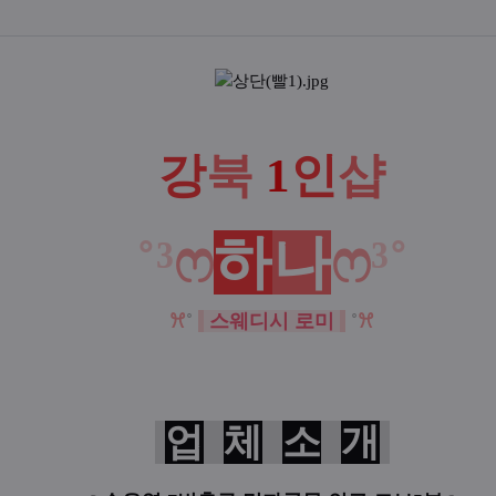
액
강
북
1
인
샵
˚³
ෆ
하
나
ෆ
³˚
ꕮ
˚
스웨디시 로미
˚
ꕮ
업
체
소
개