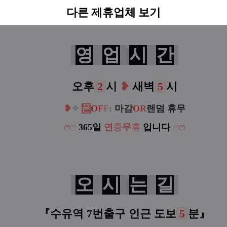
다른 제휴업체 보기
영
업
시
간
오후
2
시
❥
새벽
5
시
❥
✧
폰
O
F
F
:
마감
O
R
랜덤 휴무
ෆ
ෆ
365일
연
중
무
휴
입니다
ෆ
ෆ
오
시
는
길
『수유역 7번출구 인근 도보
5
분
』