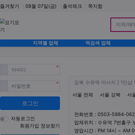
즐겨찾기
08월 07일(금)
출석체크
쪽지함
홈으로
지역별 업체
역검색 업체
필수
아이디
강북 수유동 1인
업체 정보
강북 수유역 
강북 수유역 마사지 [ 1인
필수
비밀번호
지역1
테마
서울 전체
서울 강북
서
로그인
전화번호 : 0503-5984-062
자동로그인
업체위치 : 수유역 7번출구 
회원가입
정보찾기
영업시간 : PM 14시 ~ AM 