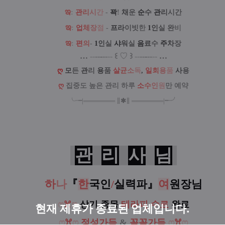
ఇ
:
관
리
시
간
-
꽉
!
채
운
순
수
관
리
시간
ఇ
:
업
체
장
점
-
프
라
이빗
한
1
인
실
완
비
ఇ
:
편
의
-
1
인
실
샤
워
실
음
료
수
주
차
장
…
--
--
-
--
--
꒰
♡
꒱
--
--
-
--
--
…
ღ
모
든
관
리
용
품
살
균
소
독
,
일
회
용
품
사
용
ღ
집중도 높은 관리 하루
소
수
인
원
만 예약
╰╼
|
═
═
═
═
═
═
═
∥
✱
∥
═
═
═
═
═
═
═
|
╾╯
관
리
사
님
하
나
『
한
국인
/
실력파
』
여
원장님
ෆ
ꕮ
ෆ
상기 종목
테라피 수료
완료
현재 제휴가 종료된 업체입니다.
ෆ
ꕮ
ෆ
정성가득
&
꼼꼼가득
ෆ
ꕮ
ෆ