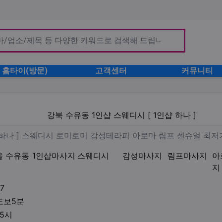
홈타이(방문)
고객센터
커뮤니티
샵 스웨디시 [ 1인샵 하나 ]
강북 수유동 1인샵 스웨디시 [ 1인샵 하나 ]
마사지 [ 1인샵 하나 ] 스웨디
샵 하나 ] 스웨디시 로미로미 감성테라피 아로마 림프 센슈얼 최
울 수유동
1인샵마사지
스웨디시
감성마사지
림프마사지
아
지
업체연락처
7
업체위치
도보5분
영업시간
05시