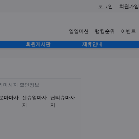
로그인
회원가입
일일미션
랭킹순위
이벤트
사이
회원게시판
제휴안내
시 로미로미 감성테라피 아로마 림
Description
저가마사지 할인정보
로마마사
센슈얼마사
딥티슈마사
지
지