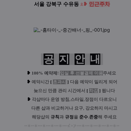
서울 강북구 수유동
ᦸ
❥
인
근
주
차
공
지
안
내
❥
100% 예약제
!
입실 후 선불결제 이용
주세요
❥
예
약시간
[
초과시
]
다음 예약이 밀리게 되어
....
늦으신 만큼 관리 시간에서
[
차감
]
됩니다
❥
각샵마다 운영 방침,스타일,장점이 다르오니
....
다른 샵과 비교하거나 요구, 강요하지 마시고
....
해당샵의
규칙
과
규정
을
준수
.
존중
해 주세요
••
∗
••
∗
•••
∗
•••
∗
•••
∗
•••
⊀
⋆
⊁
•••
∗
•••
∗
•••
∗
•••
∗
••
∗
••