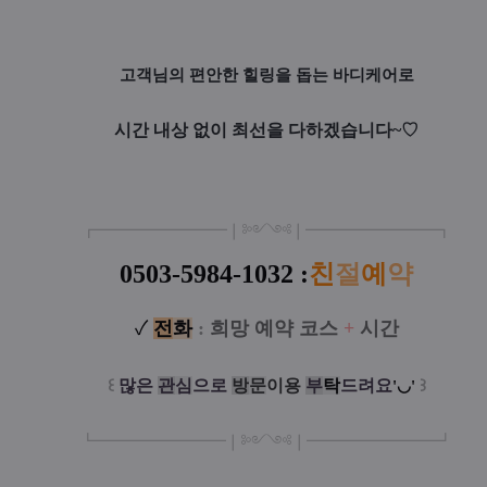
고객님의 편안한 힐링을 돕는 바디케어로
시간 내상 없이 최선을 다하겠습니다~♡
┏
━
━━━
━━━
━
❘༻༺❘
━
━━━
━━━
━
┓
0503-5984-1032 :
친
절
예
약
✓
전
화
:
희망 예약 코스
+
시간
꒰
많은
관
심
으로
방
문
이
용
부
탁
드려요
꒱
'◡'
┗
━━━━━
━
━
━
❘༻༺❘
━
━━━
━━━
━
┛