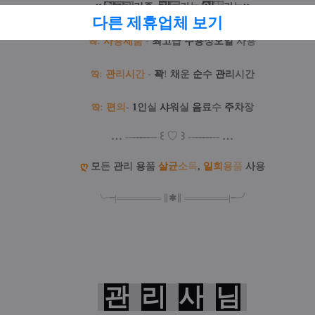
카
드
/
이
체
≪
현
금
가
기
준
,
가
능
가
능
≫
다른 제휴업체 보기
ఇ
:
사
용
제
품
-
최
고
급
수
용
성
오
일
사
용
ఇ
:
관
리
시
간
-
꽉
!
채
운
순
수
관
리
시간
ఇ
:
편
의
-
1
인
실
샤
워
실
음
료
수
주
차
장
…
--
--
-
--
--
꒰
♡
꒱
--
--
-
--
--
…
ღ
모
든
관
리
용
품
살
균
소
독
,
일
회
용
품
사
용
╰╼
|
═
═
═
═
═
═
═
∥
✱
∥
═
═
═
═
═
═
═
|
╾╯
관
리
사
님