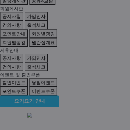
일상게시판
공유&교환
회원게시판
공지사항
가입인사
건의사항
출석체크
포인트안내
회원별랭킹
회원별랭킹
월간집계표
제휴안내
공지사항
가입인사
건의사항
출석체크
이벤트 및 할인쿠폰
할인이벤트
당첨이벤트
포인트쿠폰
이벤트쿠폰
요기요기 안내