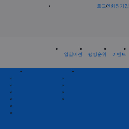
로그인
회원가입
일일미션
랭킹순위
이벤트
회원게시판
제휴안내
공지사항
제휴안내
가입인사
광고위치
출석체크
옵션안내
포인트안내
제휴문의
회원별랭킹
월간집계표