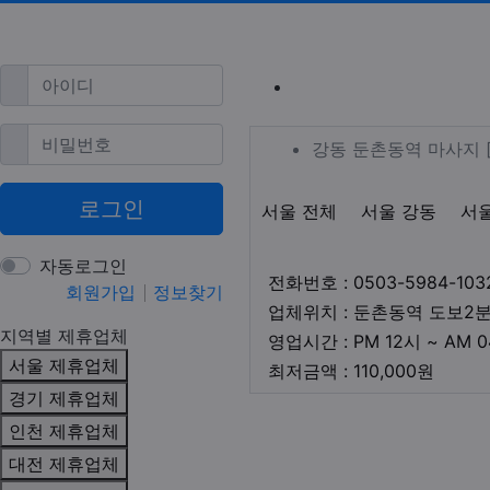
필수
아이디
강동 성내동 
필수
비밀번호
업체 정보
강동 둔촌동
강동 둔촌동역 마사지 
로그인
지역1
테마
서울 전체
서울 강동
서
자동로그인
전화번호 : 0503-5984-103
회원가입
정보찾기
업체위치 : 둔촌동역 도보2
지역별 제휴업체
영업시간 : PM 12시 ~ AM 
서울 제휴업체
최저금
최저금액 : 110,000원
경기 제휴업체
본문
인천 제휴업체
대전 제휴업체