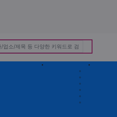
홈타이(방문)
고객센터
커뮤니티
자유게시판
질문게시판
익명게시판
유머게시판
일상게시판
공유&교환