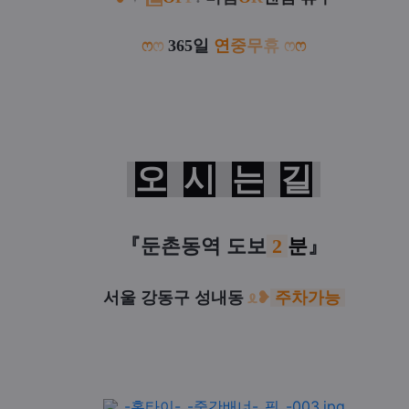
ෆ
ෆ
365일
연
중
무
휴
ෆ
ෆ
오
시
는
길
『둔촌동역
도보
2
분
』
서울 강동구 성내동
ᦸ
❥
주차가능