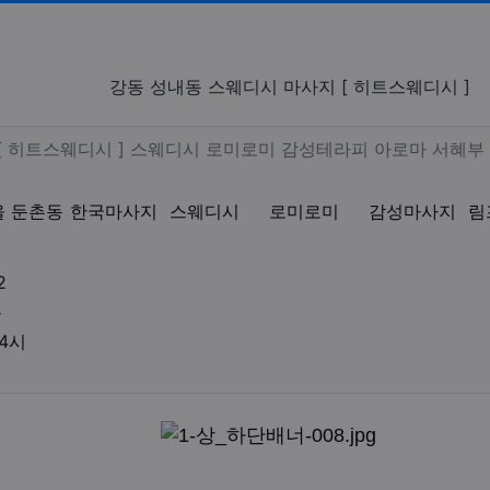
스웨디시 마사지 [ 히트스웨디시 
강동 성내동 스웨디시 마사지 [ 히트스웨디시 ]
역 마사지 [ 히트스웨디시 ] 
[ 히트스웨디시 ] 스웨디시 로미로미 감성테라피 아로마 서혜부
울 둔촌동
한국마사지
스웨디시
로미로미
감성마사지
림
업체연락처
2
업체위치
분
영업시간
04시
액