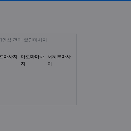
]
스웨디시 로미로미 감성테라피 아로
Description
 1인샵 건마 할인마사지
프마사지
아로마마사
서혜부마사
지
지