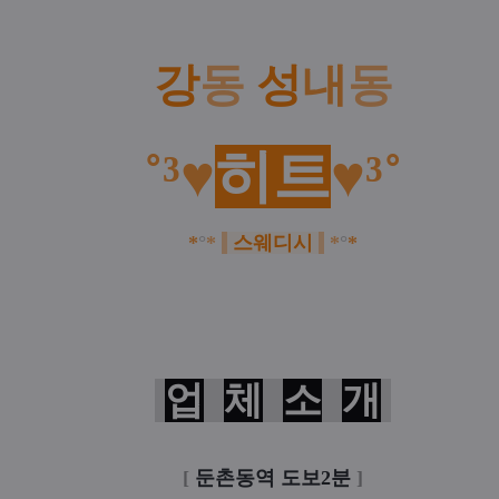
강
동
성
내
동
˚³♥
히트
♥³˚
*
°
*
스웨디시
*
°
*
업
체
소
개
[
둔촌동역 도보2분
]