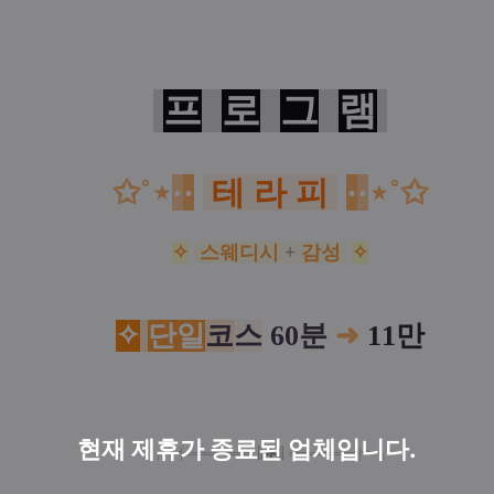
프
로
그
램
✩˚⋆
·
·
테 라 피
·
·
⋆˚✩
✧
스웨디시
+
감성
✧
✧
단일
코
스
60분
➜
11만
현재 제휴가 종료된 업체입니다.
╭╼|
═
═
═
═
═
═
═
∥
✱
∥
═
═
═
═
═
═
═
|╾╮