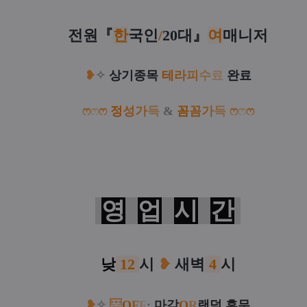
전원
『
한
국인
/
20대
』
여
매니저
❥
✧
상기종목
테
라
피
수
료
완료
ෆ
ෆ
ෆ
정
성
가
득
&
꼼
꼼
가
득
ෆ
ෆ
ෆ
영
업
시
간
낮
12
시
❥
새벽
4
시
❥
✧
폰
O
F
F
:
마감
O
R
랜덤 휴무