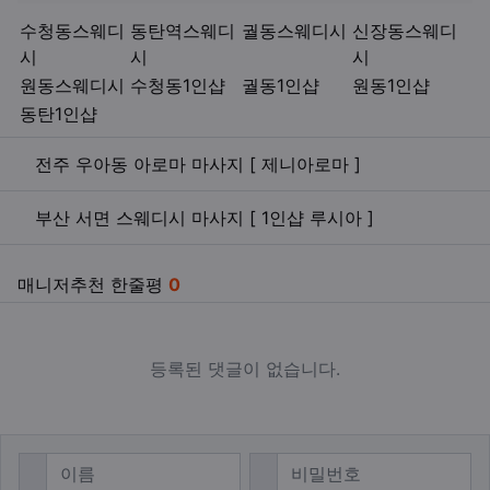
키워드
수청동스웨디
동탄역스웨디
궐동스웨디시
신장동스웨디
시
시
시
원동스웨디시
수청동1인샵
궐동1인샵
원동1인샵
동탄1인샵
관련자료
전주 우아동 아로마 마사지 [ 제니아로마 ]
부산 서면 스웨디시 마사지 [ 1인샵 루시아 ]
매니저추천 한줄평
0
등록된 댓글이 없습니다.
댓글쓰기
필수
필수
이름
비밀번호