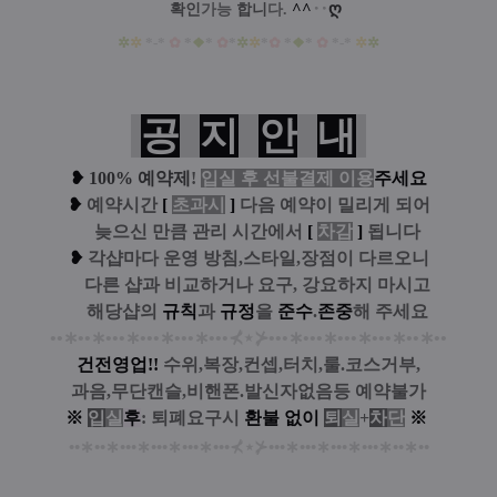
^^
‥
ღ
확인
가능
합니
다.
✲
✲
*-*
✿
*
❖
*
✿
*
✲
✲
*
✿
*
❖
*
✿
*-*
✲
✲
공
지
안
내
❥
100% 예약제
!
입실 후 선불결제 이용
주세요
❥
예
약시간
[
초과시
]
다음 예약이 밀리게 되어
....
늦으신 만큼 관리 시간에서
[
차감
]
됩니다
❥
각샵마다 운영 방침,스타일,장점이 다르오니
....
다른 샵과 비교하거나 요구, 강요하지 마시고
....
해당샵의
규칙
과
규정
을
준수
.
존중
해 주세요
••
∗
••
∗
•••
∗
•••
∗
•••
∗
•••
⊀
⋆
⊁
•••
∗
•••
∗
•••
∗
•••
∗
••
∗
••
건전영업!!
수위,복장,컨셉,터치,룰.코스거부,
과음,무단캔슬,비핸폰.발신자없음등 예약불가
※
입
실
후
: 퇴폐요구시
환
불
없
이
퇴
실
+
차
단
※
••
∗
••
∗
•••
∗
•••
∗
•••
∗
•••
⊀
⋆
⊁
•••
∗
•••
∗
•••
∗
•••
∗
••
∗
••