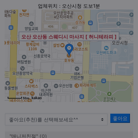
업체위치 : 오산시청 도보1분
오산 오산동 스웨디시 마사지 [ 허니테라피 ]
50m
좋아요
"매니저친절"
(0)