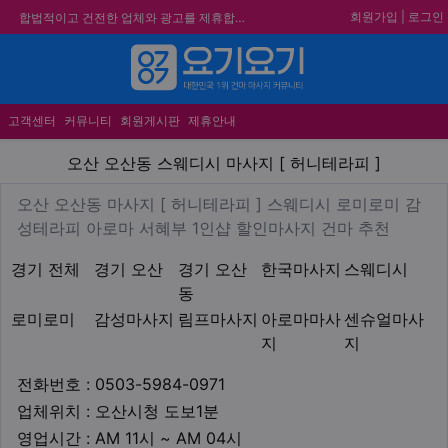
회원가입
|
로그인
합법적이고 건전한 업체와 광고를 제휴합니다.
★요기요기 설 연휴 휴무 안내★
메뉴
★ 요기요기 업체회원 안내사항 ★
불건전한 게시글은 삭제 및 회원탈퇴 됩니다.
고객센터
커뮤니티
회원게시판
제휴안내
오산 오산동 스웨디시 마사지 [
오산 오산동 스웨디시 마사지 [ 허니테라피 ]
업체 정보
오산 오산동 마사지 [ 허니테라
오산 오산동 마사지 [ 허니테라피 ] 스웨디시 로미로미 감
Descrip
성테라피 아로마 서혜부 1인샵 할인마사지 건마 추천
지역1
테마
경기 전체
경기 오산
경기 오산
한국마사지
스웨디시
동
로미로미
감성마사지
림프마사지
아로마마사
센슈얼마사
지
지
업체연락처
전화번호 : 0503-5984-0971
업체위치
업체위치 : 오산시청 도보1분
영업시간
영업시간 : AM 11시 ~ AM 04시