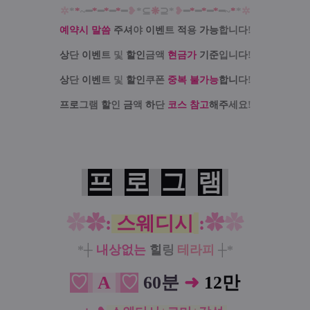
✲
*
*
~━
*
━
*
━
*
━
❥
*⊆
❋
⊇*
❥
━
*
━
*
━
*
━~
*
*
✲
예약시 말씀
주셔
야
이벤
트
적
용
가능
합니다
!
상
단
이벤
트
및
할인
금액
현금가
기준
입니다
!
상
단
이벤
트
및
할인
쿠폰
중복 불가능
합니
다
!
프로
그램
할
인
금
액
하
단
코스 참고
해주
세요
!
프
로
그
램
✿
✿
:
스웨디시
:
✿
✿
*
┼
내상없는
힐
링
테라피
┼
*
♡
A
♡
60분
➜
12만