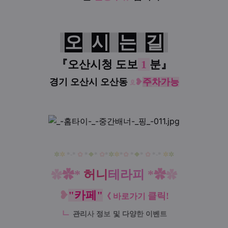
오
시
는
길
『
오산시청
도보
1
분
』
경기 오산시 오산동
ᦸ
❥
주
차
가
능
✲
✲
*-*
✿
*
❖
*
✿
*
✲
✲
*
✿
*
❖
*
✿
*-*
✲
✲
✿
*
허니
테라피
*
✿
✿
✿
❥
"카페"
클릭!
《
바로가기
ㄴ
관리
사
정
보
및
다양
한
이벤
트