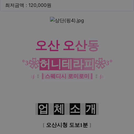
최저금액
최저금액 : 120,000원
본문
오산
오
산
동
˚³❀
허니
테
라
피
❀³˚
스웨디시 로미로미
ʚ
ʃ
⁑
⁑
ʃ
ʚ
업
체
소
개
[
오산시청 도보1분
]