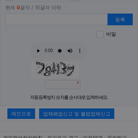
현재
0
글자 / 15글자 이하
등록
비밀
이모티
폰트어
동영
이
새
자동등록방지 숫자를 순서대로 입력하세요.
메인으로
업체폐업신고 및 불법업체신고
개인정보처리방침
요기요기 광고
이용약관
문의하기