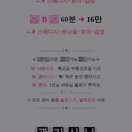
ㄴ
❥
스웨디시
+
로미
+
감성
♡
B
♡
60분
➜
16만
ㄴ
❥
스웨디시
+
센슈얼
+
로미
+
감성
╭╼|
═
═
═
═
═
═
═
∥
✱
∥
═
═
═
═
═
═
═
|╾╮
카
드
/
이
체
≪
현
금
가
기
준
,
가
능
가
능
≫
ఇ
:
사
용
제
품
-
최
고
급
수
용
성
오
일
사
용
ఇ
:
관
리
시
간
-
꽉
!
채
운
순
수
관
리
시간
ఇ
:
편
의
-
1
인
실
샤
워
실
음
료
수
주
차
장
…
--
--
-
--
--
꒰
♡
꒱
--
--
-
--
--
…
ღ
모
든
관
리
용
품
살
균
소
독
,
일
회
용
품
사
용
╰╼
|
═
═
═
═
═
═
═
∥
✱
∥
═
═
═
═
═
═
═
|
╾╯