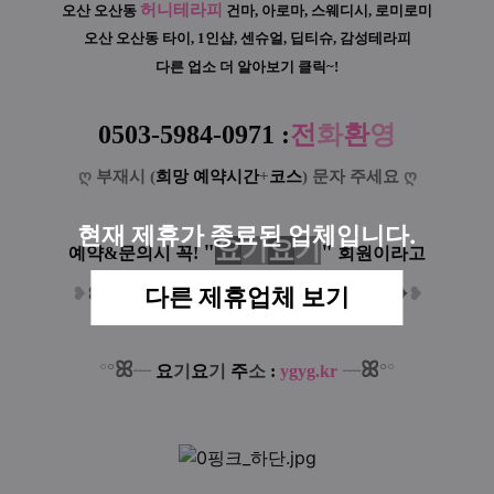
허니테라피
오산 오산동
건마, 아로마, 스웨디시, 로미로미
오산 오산동 타이, 1인샵, 센슈얼, 딥티슈, 감성테라피
다른 업소 더 알아보기 클릭~!
0503-5984-0971
:
전
화
환
영
ღ
부재시 (
희망 예약시간
+
코스
) 문자 주세요
ღ
현재 제휴가 종료된 업체입니다.
요
기
요
기
"
"
예약&문의시 꼭!
회원이라고
다른 제휴업체 보기
❥
❥
❥
말씀하셔야 할인적용 가능합니다
❥
❥
❥
ꕤ
ꕤ
°
°
°
°
┈
요
기
요
기
주
소
:
ygyg.kr
┈