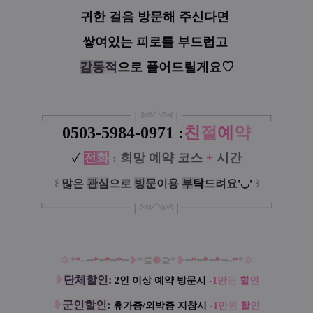
귀한 걸음 방문해 주신다면
쌓여있는
피로를 부드럽고
감
동
적
으로 풀어드릴게요♡
┏
━
━━━
━━━
━
❘༻༺❘
━
━━━
━━━
━
┓
0503-5984-0971 :
친
절
예
약
✓
전
화
:
희망 예약 코스
+
시간
꒰
많은
관
심
으로
방
문
이
용
부
탁
드려요
꒱
'◡'
┗
━━━━━
━
━
━
❘༻༺❘
━
━━━
━━━
━
┛
✲
*
*
~━
*
━
*
━
*
━
❥
*⊆
❋
⊇*
❥
━
*
━
*
━
*
━~
*
*
✲
❥
단체할인
:
2인 이상 예약 방문시
-1
만
원
할
인
❥
군인할인
:
휴가증/외박증 지참시
-1
만
원
할
인