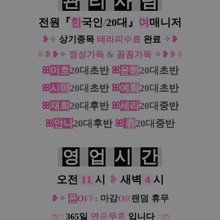
관
리
사
님
전원『
한
국인
/
20대
』
여
매니저
❥
✧
상기종목
테
라
피
수료
완료
✧
❥
❥
❥
❥
✧
정
성
가
득
&
꼼
꼼
가
득
✧
❥
❥
❥
ꕤ
미호
20대
초반
ꕤ
윤
하
20대
초반
ꕤ
시
아
20대
초반
ꕤ
예
화
20대
초반
ꕤ
재희
20대
후반
ꕤ
세라
20대
중반
ꕤ
안나
20대
후반
ꕤ
츄
20대
중반
영
업
시
간
오전
11
시
❥
새벽
4
시
❥
✧
폰
O
F
F
:
마감
O
R
랜덤 휴무
ෆ
ෆ
365일
연
중
무
휴
입니다
ෆ
ෆ