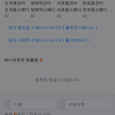
키워드
도곡동건마
양재역건마
서초동건마
반포동건마
도곡동스웨디
양재역스웨디
서초동스웨디
반포동스웨디
시
시
시
시
관련자료
관악 봉천동 스웨디시 마사지 [ 블루문스웨디시 ]
송파 석촌역 스웨디시 마사지 [ 활인테라피 ]
매니저추천 한줄평
0
등록된 댓글이 없습니다.
댓글쓰기
필수
필수
이름
비밀번호
현재
0
글자 / 15글자 이하