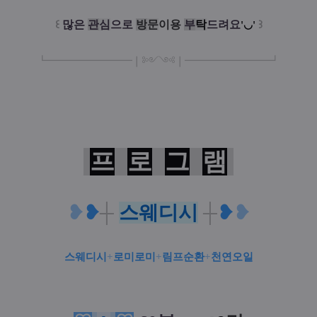
꒰
많은
관
심
으로
방
문
이
용
부
탁
드려요
꒱
'◡'
┗
━━━━━
━
━
━
❘༻༺❘
━
━━━
━━━
━
┛
프
로
그
램
❥
❥
┼
스웨디시
┼
❥
❥
스웨디시
+
로미로미
+
림프순환
+
천연오일