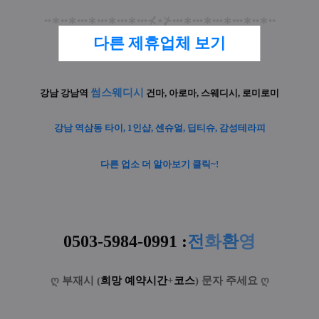
••
∗
••
∗
•••
∗
•••
∗
•••
∗
•••
⊀
⋆
⊁
•••
∗
•••
∗
•••
∗
•••
∗
••
∗
••
다른 제휴업체 보기
썸스웨디시
강남 강남역
건마, 아로마, 스웨디시, 로미로미
강남 역삼동 타이, 1인샵, 센슈얼, 딥티슈, 감성테라피
다른 업소 더 알아보기 클릭~!
0503-5984-0991
:
전
화
환
영
ღ
부재시 (
희망 예약시간
+
코스
) 문자 주세요
ღ