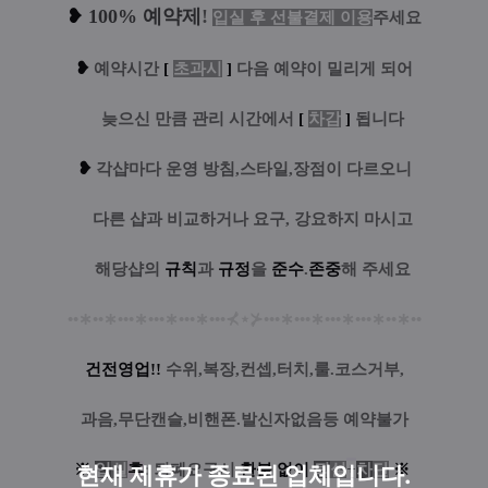
❥
100% 예약제
!
입실 후 선불결제 이용
주세요
❥
예
약시간
[
초과시
]
다음 예약이 밀리게 되어
....
늦으신 만큼 관리 시간에서
[
차감
]
됩니다
❥
각샵마다 운영 방침,스타일,장점이 다르오니
....
다른 샵과 비교하거나 요구, 강요하지 마시고
....
해당샵의
규칙
과
규정
을
준수
.
존중
해 주세요
••
∗
••
∗
•••
∗
•••
∗
•••
∗
•••
⊀
⋆
⊁
•••
∗
•••
∗
•••
∗
•••
∗
••
∗
••
건전영업!!
수위,복장,컨셉,터치,룰.코스거부,
과음,무단캔슬,비핸폰.발신자없음등 예약불가
현재 제휴가 종료된 업체입니다.
※
입
실
후
: 퇴폐요구시
환
불
없
이
퇴
실
+
차
단
※