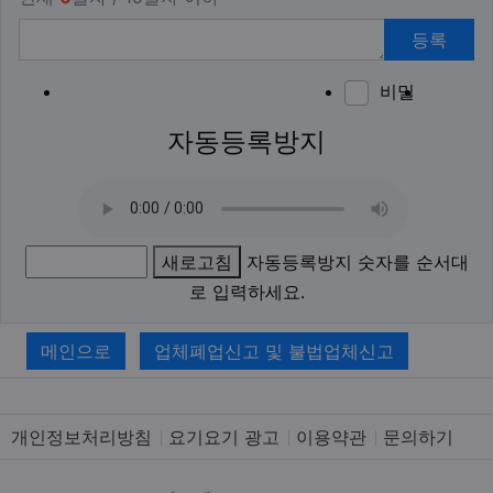
등록
비밀
이모티
폰트어
동영
이
새
자동등록방지
새로고침
자동등록방지 숫자를 순서대
로 입력하세요.
메인으로
업체폐업신고 및 불법업체신고
개인정보처리방침
요기요기 광고
이용약관
문의하기