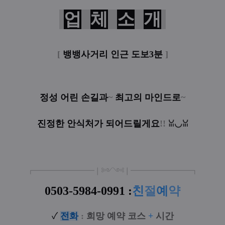
업
체
소
개
[
뱅뱅사거리 인근 도보3분
]
정성 어린 손길과
~
최고의 마인드로
~
진정한 안식처가 되어드릴게요
!!
ꈍ◡ꈍ
┏
━
━━━
━━━
━
❘༻༺❘
━
━━━
━━━
━
┓
0503-5984-0991
:
친
절
예
약
✓
전
화
:
희망 예약 코스
+
시간