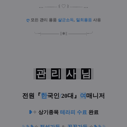
…
--
--
-
--
--
꒰
♡
꒱
--
--
-
--
--
…
ღ
모
든
관
리
용
품
살
균
소
독
,
일
회
용
품
사
용
╰╼
|
═
═
═
═
═
═
═
∥
✱
∥
═
═
═
═
═
═
═
|
╾╯
관
리
사
님
전원
『
한
국인
/
20대
』
여
매니저
❥
✧
상기종목
테라피 수료
완료