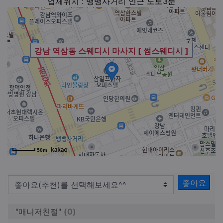
업체위치 : 뱅뱅사거리 인근 도보3분
강남 역삼동 스웨디시 마사지 [ 썸스웨디시 ]
50m
좋아요
"매니저친절"
(0)