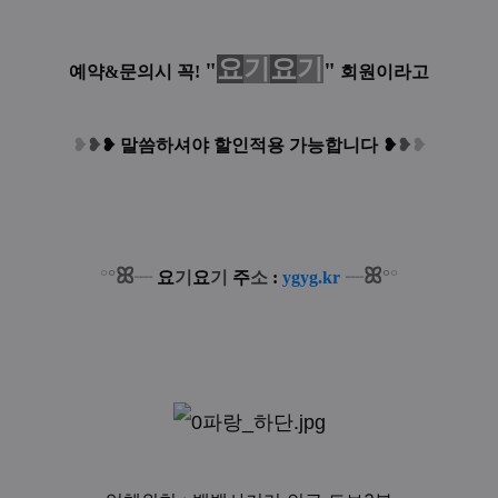
요
기
요
기
"
"
예약&문의시 꼭!
회원이라고
❥
❥
❥
말씀하셔야 할인적용 가능합니다
❥
❥
❥
ꕤ
ꕤ
°
°
°
°
┈
요
기
요
기
주
소
:
ygyg.kr
┈