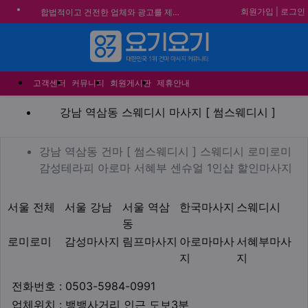
회원가입
|
로그인
합법적이고 건전한 업체와 광고를 제휴합니다.
★요기요기 설 연휴 휴무 안내★
★ 요기요기 업체회원 안내사항 ★
메뉴
불건전한 게시글은 삭제 및 회원탈퇴 됩니다.
고객센터
커뮤니티
회원게시판
제휴안내
강남 역삼동 스웨디시 마사지 
강남 역삼동 스웨디시 마사지 [ 썸스웨디시 ]
업체 정보
강남 역삼동 건마 [ 썸스웨
강남 역삼동 건마 [ 썸스웨디시 ] 스웨디시 로미로미
Des
감성테라피 아로마 서혜부 센슈얼 1인샵 할인마사지
지역1
테마
서울 전체
서울 강남
서울 역삼
한국마사지
스웨디시
동
로미로미
감성마사지
림프마사지
아로마마사
서혜부마사
지
지
업체연락처
전화번호 : 0503-5984-0991
업체위치
업체위치 : 뱅뱅사거리 인근 도보3분