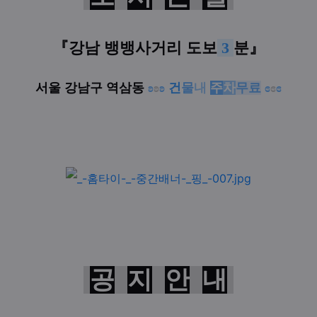
『
강남 뱅뱅사거리
도보
3
분
』
서울 강남구 역삼동
ʚ
ʚ
ʚ
건
물
내
주
차
무료
ɞ
ɞ
ɞ
공
지
안
내