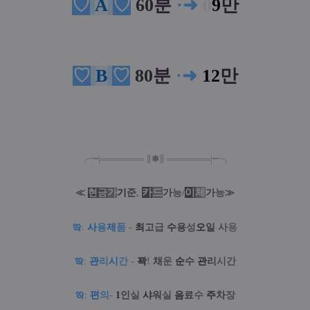
♡
A
♡
60분
·
➜
0
9
만
♡
B
♡
80분
·
➜
12
만
╭╼|
═
═
═
═
═
═
═
∥
✱
∥
═
═
═
═
═
═
═
|╾╮
카
드
/
이
체
≪
현
금
가
기
준
,
가
능
가
능
≫
ఇ
:
사
용
제
품
-
최
고
급
수
용
성
오
일
사
용
ఇ
:
관
리
시
간
-
꽉
!
채
운
순
수
관
리
시간
ఇ
:
편
의
-
1
인
실
샤
워
실
음
료
수
주
차
장