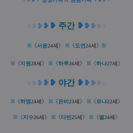
❥
❥
❥
✧
정성가득
&
꼼꼼가득
✧
❥
❥
❥
❥
주간
❥
❥
❥
❥
❥
❥
❥
❥
❥
ꕤ
《
서윤
24세
》
ꕤ
《
도연
24세
》
ꕤ
ꕤ
《
지원
28세
》
ꕤ
《
하루
26세
》
ꕤ
《
하나
27세
》
❥
야간
❥
❥
❥
❥
❥
❥
❥
❥
❥
ꕤ
《
하영
24세
》
ꕤ
《
은비
23세
》
ꕤ
《
유나
22세
》
ꕤ
《
지수
26세
》
ꕤ
《
다빈
25세
》
ꕤ
《
별
24세
》