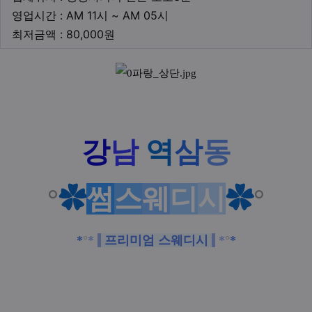
영업시간
영업시간 : AM 11시 ~ AM 05시
최저금액
최저금액 : 80,000원
본문
강
남
역
삼
동
°
✿
썸
스
웨
디
시
✿
°
*
°
*
프리미엄 스웨디시
*
°
*