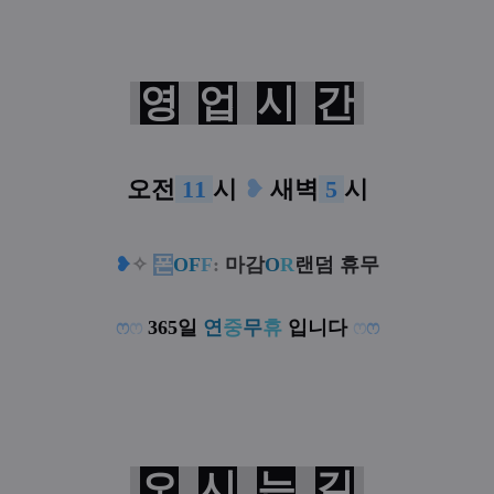
영
업
시
간
오전
11
시
❥
새벽
5
시
❥
✧
폰
OF
F
:
마감
O
R
랜덤 휴무
ෆ
ෆ
365일
연
중
무
휴
입니다
ෆ
ෆ
오
시
는
길