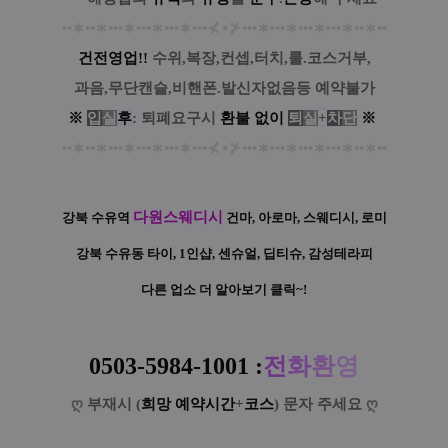
••
∗
••
∗
•••
∗
•••
∗
•••
∗
•••
⊀
⋆
⊁
•••
∗
•••
∗
•••
∗
•••
∗
••
∗
••
건전영업!!
수위,복장,컨셉,터치,룰.코스거부,
과음,무단캔슬,비핸폰.발신자없음등 예약불가
※
입
실
후
: 퇴폐요구시
환
불
없
이
퇴
실
+
차
단
※
••
∗
••
∗
•••
∗
•••
∗
•••
∗
•••
⊀
⋆
⊁
•••
∗
•••
∗
•••
∗
•••
∗
••
∗
••
다원스웨디시
강북 수유역
건마, 아로마, 스웨디시, 로미
강북 수유동 타이, 1인샵, 센슈얼, 딥티슈, 감성테라피
다른 업소 더 알아보기 클릭~!
0503-5984-1001
:
전
화
환
영
ღ
부재시 (
희망 예약시간
+
코스
) 문자 주세요
ღ