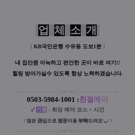
업
체
소
개
[
KB국민은행 수유동 도보1분
]
내 집만큼 아늑하고 편안한 곳이 바로 여기!!
힐링 받아가실수 있도록 항상 노력하겠습니다.
┏
━
━━━
━━━
━
❘༻༺❘
━
━━━
━━━
━
┓
0503-5984-1001
:
친
절
예
약
✓
전
화
:
희망 예약 코스
+
시간
꒰
많은
관
심
으로
방
문
이
용
부
탁
드려요
꒱
'◡'
┗
━━━━━
━
━
━
❘༻༺❘
━
━━━
━━━
━
┛