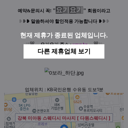
요
기
요
기
"
"
예약&문의시 꼭!
회원이라고
❥
❥
❥
말씀하셔야 할인적용 가능합니다
❥
❥
❥
현재 제휴가 종료된 업체입니다.
ꕤ
ꕤ
°
°
°
°
┈
요
기
요
기
주
소
:
ygyg.kr
┈
다른 제휴업체 보기
업체위치 : KB국민은행 수유동 도보1분
강북 미아동 스웨디시 마사지 [ 다원스웨디시 ]