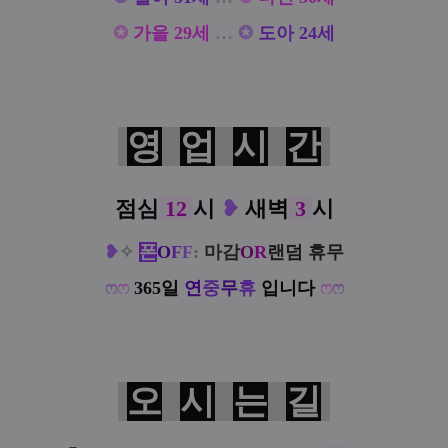
✪
가을 29세
…
✪
도아 24세
영
업
시
간
점심
12
시
❥
새벽
3
시
❥
✧
폰
O
F
F
:
마감
O
R
랜덤 휴무
ෆ
ෆ
365일
연
중
무
휴
입니다
ෆ
ෆ
오
시
는
길