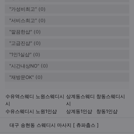
"가성비최고"
(0)
"서비스최고"
(0)
"깔끔한샵"
(0)
"고급진샵"
(0)
"1인1실샵"
(0)
"시간내상NO"
(0)
"재방문OK"
(0)
키워드
수유역스웨디
노원스웨디시
상계동스웨디
창동스웨디시
시
시
수유스웨디시
노원1인샵
상계동1인샵
창동1인샵
관련자료
대구 송현동 스웨디시 마사지 [ 츄파춥스 ]