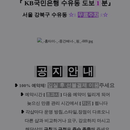
『 KB국민은행 수유동 도
보
1
분
』
서울 강북구 수유동
☆
ᦸ
무
료
주
차
ᦸ
☆
공
지
안
내
입실 후 선불결제 이용
주세요
❥
100% 예약제
!
❥
예
약시간
[
초과시
]
다음 예약이 밀리게 되어
....
늦으신 만큼 관리 시간에서
[
차감
]
됩니다
❥
각샵마다 운영 방침,스타일,장점이 다르오니
....
다른 샵과 비교하거나 요구, 강요하지 마시고
....
해당샵의
규칙
과
규정
을
준수
.
존중
해 주세요