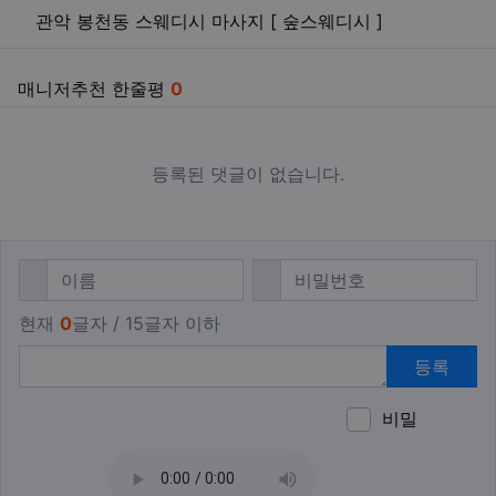
관악 봉천동 스웨디시 마사지 [ 숲스웨디시 ]
매니저추천 한줄평
0
등록된 댓글이 없습니다.
댓글쓰기
필수
필수
이름
비밀번호
현재
0
글자 / 15글자 이하
등록
비밀
이모티
폰트어
동영
이
새