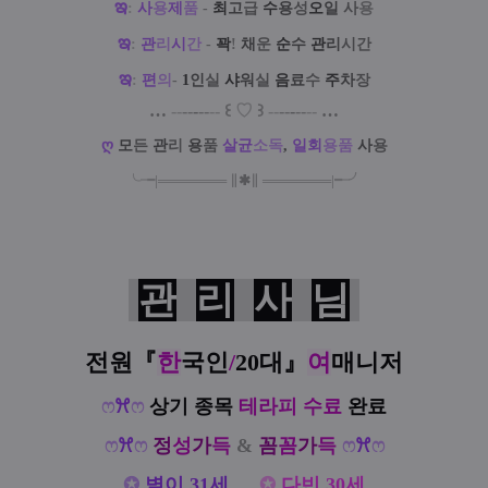
ఇ
:
사
용
제
품
-
최
고
급
수
용
성
오
일
사
용
ఇ
:
관
리
시
간
-
꽉
!
채
운
순
수
관
리
시간
ఇ
:
편
의
-
1
인
실
샤
워
실
음
료
수
주
차
장
…
--
--
-
--
--
꒰
♡
꒱
--
--
-
--
--
…
ღ
모
든
관
리
용
품
살
균
소
독
,
일
회
용
품
사
용
╰╼
|
═
═
═
═
═
═
═
∥
✱
∥
═
═
═
═
═
═
═
|
╾╯
관
리
사
님
전원『
한
국인
/
20대
』
여
매니저
ෆ
ꕮ
ෆ
상기 종목
테라피 수료
완료
ෆ
ꕮ
ෆ
정
성
가
득
&
꼼
꼼
가
득
ෆ
ꕮ
ෆ
✪
별이 31세
…
✪
다빈 30세