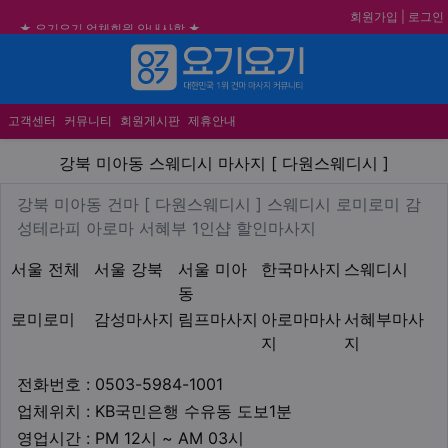
회원가입
|
로그인
★ 요기요기 업체회원 안내사항 ★
불건전한 게시글은 삭제 및 회원탈퇴 됩니다.
메뉴
합법적이고 건전한 업체와 광고를 제휴합니다.
★요기요기 설 연휴 휴무 안내★
고객센터
커뮤니티
회원게시판
제휴안내
강북 미아동 스웨디시 마사지 [
강북 미아동 스웨디시 마사지 [ 다원스웨디시 ]
업체 정보
강북 미아동 건마 [ 다원스웨
강북 미아동 건마 [ 다원스웨디시 ] 스웨디시 로미로미 감
Description
성테라피 아로마 서혜부 1인샵 할인마사지
지역1
테마
서울 전체
서울 강북
서울 미아
한국마사지
스웨디시
동
로미로미
감성마사지
림프마사지
아로마마사
서혜부마사
지
지
업체연락처
전화번호 : 0503-5984-1001
업체위치
업체위치 : KB국민은행 수유동 도보1분
영업시간
영업시간 : PM 12시 ~ AM 03시