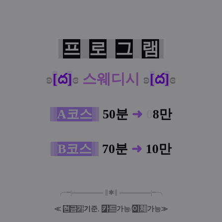
프
로
그
램
ʚ
[
ద
]
ɞ
스웨디시
ʚ
[
ద
]
ɞ
A
코
스
50분
➜
0
8만
B
코
스
70분
➜
10만
╭╼|
═
═
═
═
═
═
═
∥
✱
∥
═
═
═
═
═
═
═
|╾╮
카
드
/
이
체
≪
현
금
가
기
준
,
가
능
가
능
≫