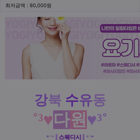
최저금액
최저금액 : 80,000원
본문
강
북
수
유
동
˚³♥
다
원
♥³˚
*
°
*
스웨디시
*
°
*