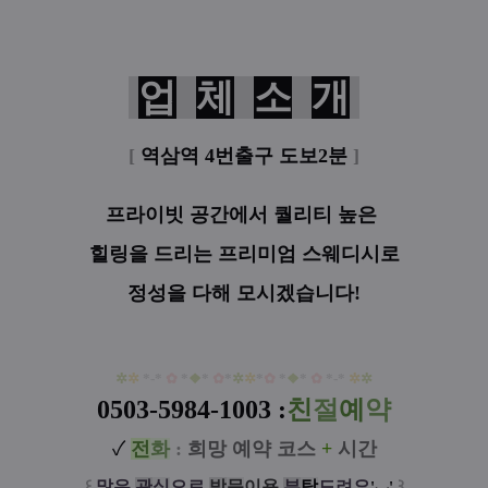
업
체
소
개
[
역삼역 4번출구 도보2분
]
프라이빗 공간에서
퀄리티 높은
힐링을 드리는
프리미엄 스웨디시로
정성을 다해 모시겠습니다!
✲
✲
*-*
✿
*
❖
*
✿
*
✲
✲
*
✿
*
❖
*
✿
*-*
✲
✲
0503-5984-1003 :
친
절
예
약
✓
전
화
:
희망 예약 코스
+
시간
꒰
많은
관
심
으로
방
문
이
용
부
탁
드려요
꒱
'◡'