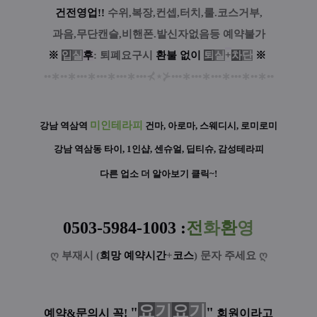
건전영업!!
수위,복장,컨셉,터치,룰.코스거부,
과음,무단캔슬,비핸폰.발신자없음등 예약불가
※
입
실
후
: 퇴폐요구시
환
불
없
이
퇴
실
+
차
단
※
••
∗
••
∗
•••
∗
•••
∗
•••
∗
•••
⊀
⋆
⊁
•••
∗
•••
∗
•••
∗
•••
∗
••
∗
••
미인테라피
강남 역삼역
건마, 아로마, 스웨디시, 로미로미
강남 역삼동 타이, 1인샵, 센슈얼, 딥티슈, 감성테라피
다른 업소 더 알아보기 클릭~!
0503-5984-1003 :
전
화
환
영
ღ
부재시 (
희망 예약시간
+
코스
) 문자 주세요
ღ
요
기
요
기
"
"
예약&문의시 꼭!
회원이라고