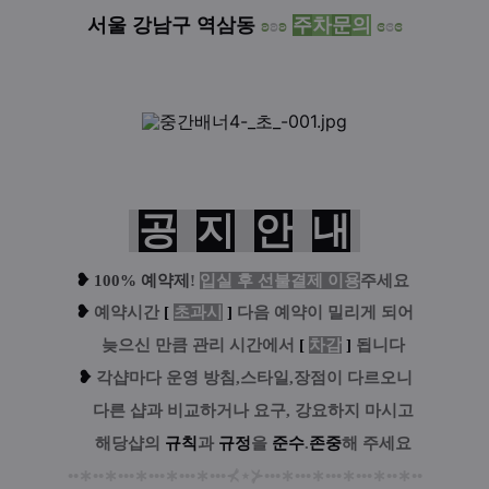
서울 강남구 역삼동
ʚ
ʚ
ʚ
주
차
문
의
ɞ
ɞ
ɞ
공
지
안
내
❥
100% 예약제
!
입실 후 선불결제 이용
주세요
❥
예
약시간
[
초과시
]
다음 예약이 밀리게 되어
....
늦으신 만큼 관리 시간에서
[
차감
]
됩니다
❥
각샵마다 운영 방침,스타일,장점이 다르오니
....
다른 샵과 비교하거나 요구, 강요하지 마시고
....
해당샵의
규칙
과
규정
을
준수
.
존중
해 주세요
••
∗
••
∗
•••
∗
•••
∗
•••
∗
•••
⊀
⋆
⊁
•••
∗
•••
∗
•••
∗
•••
∗
••
∗
••