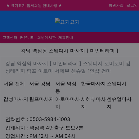
회원가입
|
로그인
★ 요기요기 업체회원 안내사항 ★
불건전한 게시글은 삭제 및 회원탈퇴 됩니다.
메뉴
합법적이고 건전한 업체와 광고를 제휴합니다.
★요기요기 설 연휴 휴무 안내★
고객센터
커뮤니티
회원게시판
제휴안내
강남 역삼동 스웨디시 마사지 [
강남 역삼동 스웨디시 마사지 [ 미인테라피 ]
업체 정보
강남 역삼역 마사지 [ 미인테라
강남 역삼역 마사지 [ 미인테라피 ] 스웨디시 로미로미 감
Description
성테라피 림프 아로마 서혜부 센슈얼 1인샵 건마
지역1
테마
서울 전체
서울 강남
서울 역삼
한국마사지
스웨디시
동
감성마사지
림프마사지
아로마마사
서혜부마사
센슈얼마사
지
지
지
업체연락처
전화번호 : 0503-5984-1003
업체위치
업체위치 : 역삼역 4번출구 도보2분
영업시간
영업시간 : PM 12시 ~ AM 04시