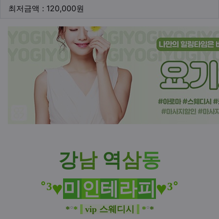
최저금액
최저금액 : 120,000원
본문
강
남
역
삼
동
˚³♥
미
인
테
라
피
♥³˚
*
°
*
vip 스웨디시
*
°
*