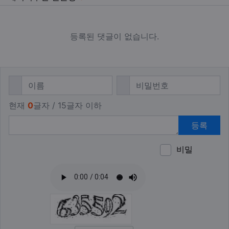
등록된 댓글이 없습니다.
댓글쓰기
필수
필수
이름
비밀번호
현재
0
글자 / 15글자 이하
등록
비밀
이모티
폰트어
동영
이
새