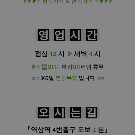
❥
❥
❥
✧
정
성
가
득
&
꼼
꼼
가
득
✧
❥
❥
❥
영
업
시
간
점심
12
시
❥
새벽
4
시
❥
✧
폰
O
F
F
:
마감
O
R
랜덤 휴무
ෆ
ෆ
365일
연
중
무
휴
입니다
ෆ
ෆ
오
시
는
길
『
역삼역 4번출구
도보
2
분
』