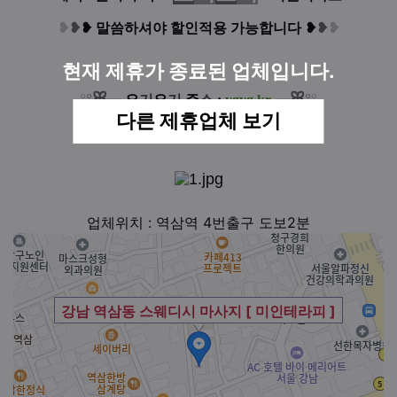
❥
❥
❥
말씀하셔야 할인적용 가능합니다
❥
❥
❥
현재 제휴가 종료된 업체입니다.
ꕤ
ꕤ
°
°
°
°
┈
요
기
요
기
주
소
:
ygyg.kr
┈
다른 제휴업체 보기
업체위치 : 역삼역 4번출구 도보2분
강남 역삼동 스웨디시 마사지 [ 미인테라피 ]