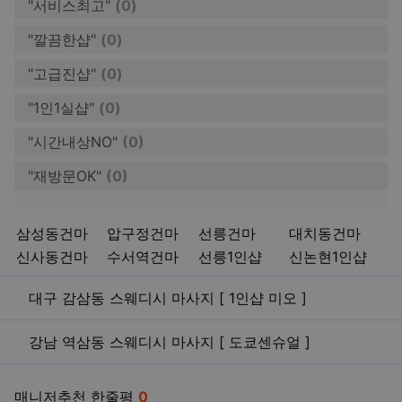
"서비스최고"
(0)
"깔끔한샵"
(0)
"고급진샵"
(0)
"1인1실샵"
(0)
"시간내상NO"
(0)
"재방문OK"
(0)
키워드
삼성동건마
압구정건마
선릉건마
대치동건마
신사동건마
수서역건마
선릉1인샵
신논현1인샵
관련자료
대구 감삼동 스웨디시 마사지 [ 1인샵 미오 ]
강남 역삼동 스웨디시 마사지 [ 도쿄센슈얼 ]
매니저추천 한줄평
0