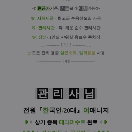
카
드
/
이
체
≪
현
금
가
기
준
,
불
가
가
능
≫
ఇ
:
사
용
제
품
-
최
고
급
수
용
성
오
일
사
용
ఇ
:
관
리
시
간
-
꽉
!
채
운
순
수
관
리
시간
ఇ
:
장
점
-
1
인
실
샤
워
실
음
료
수
주
차
장
…
--
--
-
--
--
꒰
♡
꒱
--
--
-
--
--
…
ღ
모
든
관
리
용
품
살
균
소독
,
일
회
용품
사
용
╰╼
|
═
═
═
═
═
═
═
∥
✱
∥
═
═
═
═
═
═
═
|
╾╯
관
리
사
님
전원
『
한
국인
/
20대
』
여
매니저
❥
✧
상기 종목
테
라
피
수
료
완료
✧
❥