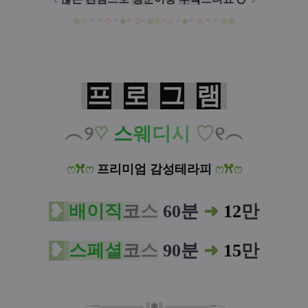
✲
✲
*-*
✿
*
❖
*
✿
*
✲
✲
*
✿
*
❖
*
✿
*-*
✲
✲
프
로
그
램
︵୨
♡
스
웨
디
시
♡
୧︵
ෆ
ꕮ
ෆ
프리미엄 감성테라피
ෆ
ꕮ
ෆ
❥
배이직
코
스
60분
➜
12
만
❥
스페셜
코
스
90분
➜
15
만
╭╼|
═
═
═
═
═
═
═
∥
✱
∥
═
═
═
═
═
═
═
|╾╮