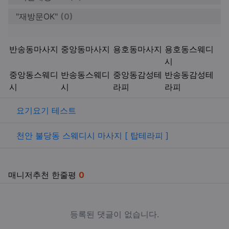
"재방문OK"
(0)
키워드
반송동마사지
중앙동마사지
용호동마사지
용호동스웨디
시
중앙동스웨디
반송동스웨디
중앙동감성테
반송동감성테
시
시
라피
라피
관련자료
요기요기 테스트
천안 불당동 스웨디시 마사지 [ 탑테라피 ]
매니저추천 한줄평
0
등록된 댓글이 없습니다.