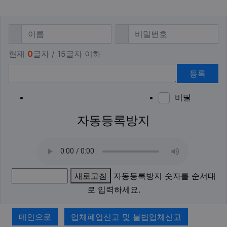
댓글쓰기
필수
필수
이름
비밀번호
현재
0
글자 / 15글자 이하
등록
비밀
이모티
폰트어
동영
이
새
자동등록방지
새로고침
자동등록방지 숫자를 순서대
로 입력하세요.
메인으로
업체폐업신고 및 불법업체신고