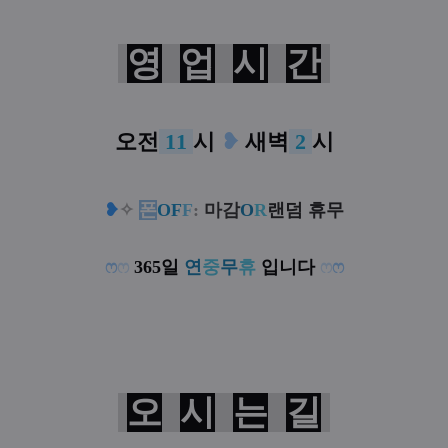
영
업
시
간
오전
11
시
❥
새벽
2
시
❥
✧
폰
OF
F
:
마감
O
R
랜덤 휴무
ෆ
ෆ
365일
연
중
무
휴
입니다
ෆ
ෆ
오
시
는
길