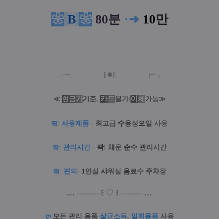
❀
B
❀
80분
·
➜
10
만
╭╼|
═
═
═
═
═
═
═
∥
✱
∥
═
═
═
═
═
═
═
|╾╮
카
드
/
이
체
≪
현
금
가
기
준
,
불
가
가
능
≫
ఇ
:
사
용
제
품
-
최
고
급
수
용
성
오
일
사
용
ఇ
:
관
리
시
간
-
꽉
!
채
운
순
수
관
리
시간
ఇ
:
편
의
-
1
인
실
샤
워
실
음
료
수
주
차
장
…
--
--
-
--
--
꒰
♡
꒱
--
--
-
--
--
…
ღ
모
든
관
리
용
품
살
균
소
독
,
일
회
용
품
사
용