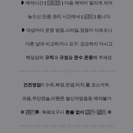
❥
예
약시간
[
초과시
]
다음 예약이 밀리게 되어
....
늦으신 만큼 관리 시간에서
[
차감
]
됩니다
❥
각샵마다 운영 방침,스타일,장점이 다르오니
....
다른 샵과 비교하거나 요구, 강요하지 마시고
....
해당샵의
규칙
과
규정
을
준수
.
존중
해 주세요
••
∗
••
∗
•••
∗
•••
∗
•••
∗
•••
⊀
⋆
⊁
•••
∗
•••
∗
•••
∗
•••
∗
••
∗
••
건전영업!!
수위,복장,컨셉,터치,룰.코스거부,
과음,무단캔슬,비핸폰.발신자없음등 예약불가
※
입
실
후
: 퇴폐요구시
환
불
없
이
퇴
실
+
차
단
※
••
∗
••
∗
•••
∗
•••
∗
•••
∗
•••
⊀
⋆
⊁
•••
∗
•••
∗
•••
∗
•••
∗
••
∗
••