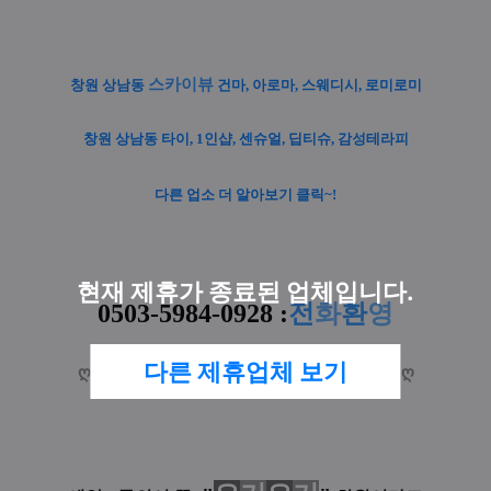
스카이뷰
창원 상남동
건마, 아로마, 스웨디시, 로미로미
창원 상남동 타이, 1인샵, 센슈얼, 딥티슈, 감성테라피
다른 업소 더 알아보기 클릭~!
현재 제휴가 종료된 업체입니다.
0503-5984-0928
:
전
화
환
영
다른 제휴업체 보기
ღ
부재시 (
희망 예약시간
+
코스
) 문자 주세요
ღ