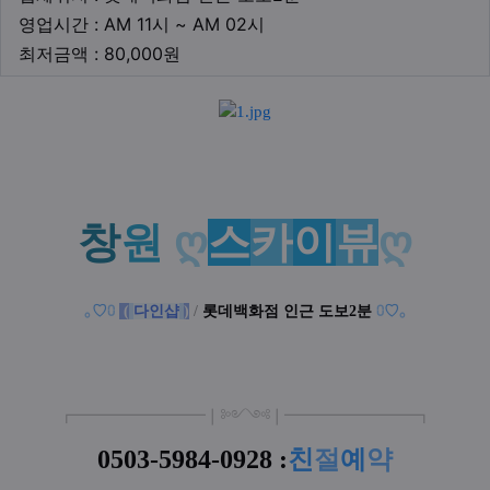
영업시간
영업시간 : AM 11시 ~ AM 02시
최저금액
최저금액 : 80,000원
본문
창
원
ღ
스
카
이
뷰
ღ
｡
♡
⩇
(
다인샵
)
/
롯데백화점 인근 도보2분
⩇
♡
｡
┏
━
━━━
━━━
━
❘༻༺❘
━
━━━
━━━
━
┓
0503-5984-0928 :
친
절
예
약