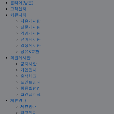
홈타이(방문)
고객센터
커뮤니티
자유게시판
질문게시판
익명게시판
유머게시판
일상게시판
공유&교환
회원게시판
공지사항
가입인사
출석체크
포인트안내
회원별랭킹
월간집계표
제휴안내
제휴안내
광고위치