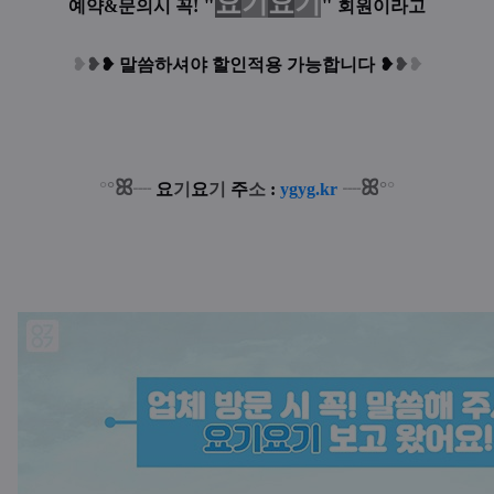
요
기
요
기
"
"
예약&문의시 꼭!
회원이라고
❥
❥
❥
말씀하셔야 할인적용 가능합니다
❥
❥
❥
ꕤ
ꕤ
°
°
°
°
┈
요
기
요
기
주
소
:
ygyg.kr
┈