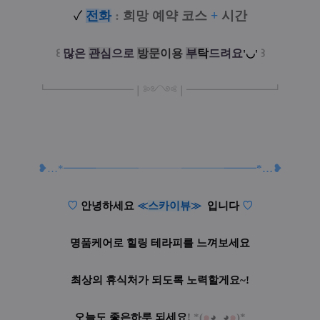
✓
전
화
:
희망 예약 코스
+
시간
꒰
많은
관
심
으로
방
문
이
용
부
탁
드려요
꒱
'◡'
┗
━━━━━
━
━
━
❘༻༺❘
━
━━━
━━━
━
┛
❥
…
*━
━
━
━━
━
━
━━━━
━━
━
━
━
━
━
*
…
❥
♡
안녕하세요
≪
스카이뷰
≫
입니다
♡
명품케어로 힐링 테라피를 느껴보세요
최상의 휴식처가 되도록 노력할게요~!
오늘도 좋은하루 되세요
!
*
(
๑
◕‿◕
๑
)*