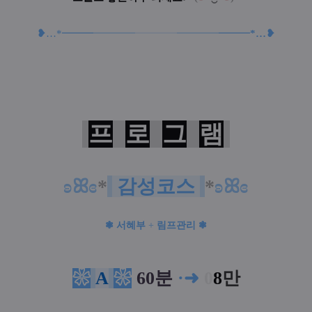
❥
…
*━
━
━
━━
━
━
━━━━
━━
━
━
━
━
━
*
…
❥
프
로
그
램
ʚꕤɞ
*
감성코스
*
ʚꕤɞ
❃
서혜부
+
림프관리
❃
❀
A
❀
60분
·
➜
0
8
만