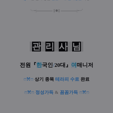
╰╼
|
═
═
═
═
═
═
═
∥
✱
∥
═
═
═
═
═
═
═
|
╾╯
관
리
사
님
전원
『
한
국인
/
20대
』
여
매니저
ෆ
ꕮ
ෆ
상기 종목
테라피 수료
완료
ෆ
ꕮ
ෆ
정성가득
&
꼼꼼가득
ෆ
ꕮ
ෆ