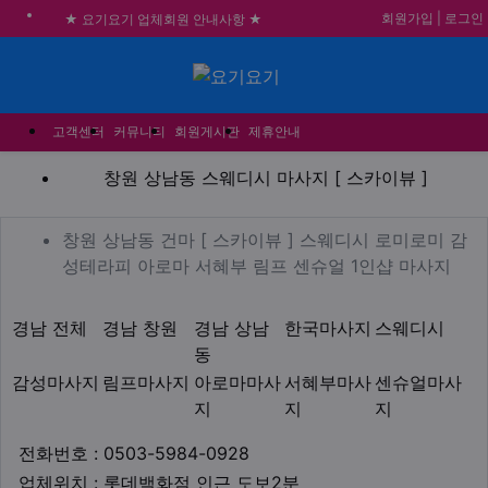
회원가입
|
로그인
★ 요기요기 업체회원 안내사항 ★
불건전한 게시글은 삭제 및 회원탈퇴 됩니다.
메뉴
합법적이고 건전한 업체와 광고를 제휴합니다.
★요기요기 설 연휴 휴무 안내★
고객센터
커뮤니티
회원게시판
제휴안내
창원 상남동 스웨디시 마사지 
창원 상남동 스웨디시 마사지 [ 스카이뷰 ]
업체 정보
창원 상남동 건마 [ 스카이
창원 상남동 건마 [ 스카이뷰 ] 스웨디시 로미로미 감
Desc
성테라피 아로마 서혜부 림프 센슈얼 1인샵 마사지
지역1
테마
경남 전체
경남 창원
경남 상남
한국마사지
스웨디시
동
감성마사지
림프마사지
아로마마사
서혜부마사
센슈얼마사
지
지
지
업체연락처
전화번호 : 0503-5984-0928
업체위치
업체위치 : 롯데백화점 인근 도보2분