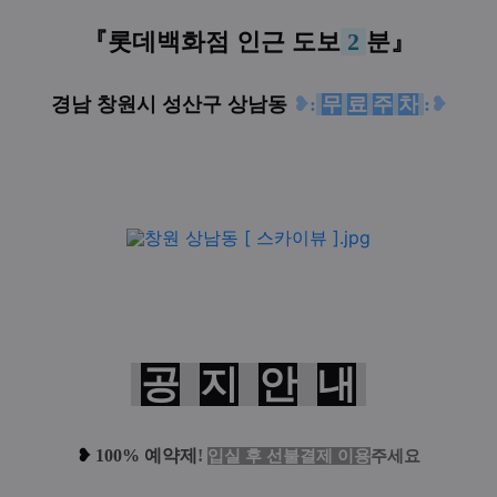
『
롯데백화점 인근
도보
2
분
』
경남 창원시 성산구 상남동
❥
:
무
료
주
차
:
❥
공
지
안
내
❥
100% 예약제
!
입실 후 선불결제 이용
주세요