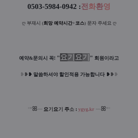
0503-5984-0942
:
전
화
환
영
ღ
부재시 (
희망 예약시간
+
코스
) 문자 주세요
ღ
요
기
요
기
"
"
예약&문의시 꼭!
회원이라고
❥
❥
❥
말씀하셔야 할인적용 가능합니다
❥
❥
❥
ꕤ
ꕤ
°
°
°
°
┈
요
기
요
기
주
소
:
ygyg.kr
┈