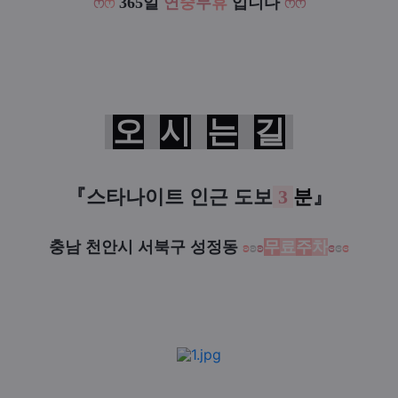
ෆ
ෆ
365일
연
중
무
휴
입니다
ෆ
ෆ
오
시
는
길
『
스타나이트 인근
도보
3
분
』
충남 천안시 서북구 성정동
ʚ
ʚ
ʚ
무
료
주
차
ɞ
ɞ
ɞ