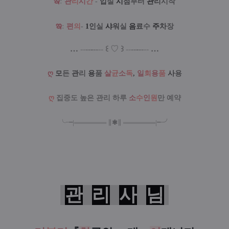
ఇ
:
관
리
시
간
-
입
실
시
점
부터
관
리
시작
ఇ
:
편
의
-
1
인
실
샤
워
실
음
료
수
주
차
장
…
--
--
-
--
--
꒰
♡
꒱
--
--
-
--
--
…
ღ
모
든
관
리
용
품
살
균
소
독
,
일
회
용
품
사
용
ღ
집중도 높은 관리 하루
소
수
인
원
만 예약
╰╼
|
═
═
═
═
═
═
═
∥
✱
∥
═
═
═
═
═
═
═
|
╾╯
관
리
사
님