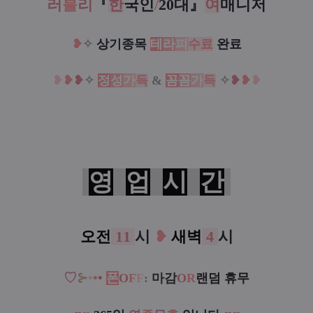
러
블
리
『
한
국인
/
20대
』
여
매니저
❥
✧
상기종목
테
라
피
수료
완료
❥
❥
❥
✧
정
성
가
득
&
꼼
꼼
가
득
✧
❥
❥
❥
영
업
시
간
오전
11
시
❥
새벽
4
시
♡
⊱
•
•
•
폰
O
F
F
:
마감
O
R
랜덤 휴무