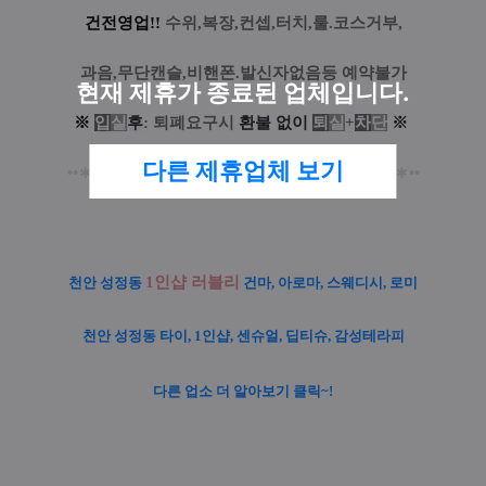
건전영업!!
수위,복장,컨셉,터치,룰.코스거부,
과음,무단캔슬,비핸폰.발신자없음등 예약불가
현재 제휴가 종료된 업체입니다.
※
입
실
후
: 퇴폐요구시
환
불
없
이
퇴
실
+
차
단
※
다른 제휴업체 보기
••
∗
••
∗
•••
∗
•••
∗
•••
∗
•••
⊀
⋆
⊁
•••
∗
•••
∗
•••
∗
•••
∗
••
∗
••
1인샵 러블리
천안 성정동
건마, 아로마, 스웨디시, 로미
천안 성정동
타이, 1인샵, 센슈얼, 딥티슈, 감성테라피
다른 업소 더 알아보기 클릭~!