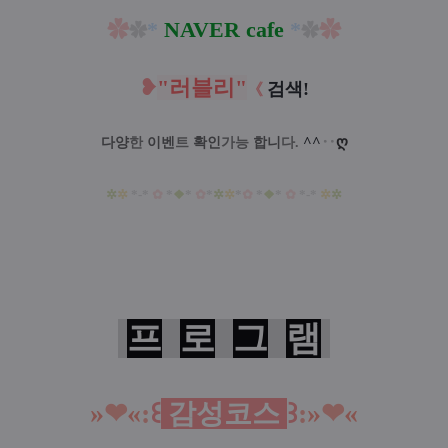
✿
*
NAVER
cafe
*
✿
✿
✿
❥
"
러블리
"
검색!
《
^^
‥
ღ
다양
한
이벤
트
확인
가능
합니
다.
✲
✲
*-*
✿
*
❖
*
✿
*
✲
✲
*
✿
*
❖
*
✿
*-*
✲
✲
프
로
그
램
»
❤︎
«
:
꒰
감성코스
꒱
:
»
❤︎
«