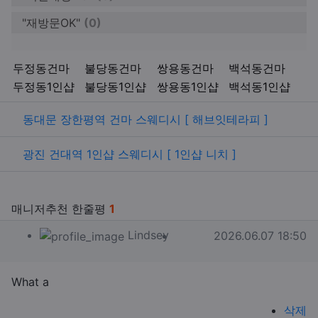
"재방문OK"
(0)
키워드
두정동건마
불당동건마
쌍용동건마
백석동건마
두정동1인샵
불당동1인샵
쌍용동1인샵
백석동1인샵
관련자료
동대문 장한평역 건마 스웨디시 [ 해브잇테라피 ]
광진 건대역 1인샵 스웨디시 [ 1인샵 니치 ]
매니저추천 한줄평
1
Lindsey님의 댓글
작성일
Lindsey
2026.06.07 18:50
What a
삭제