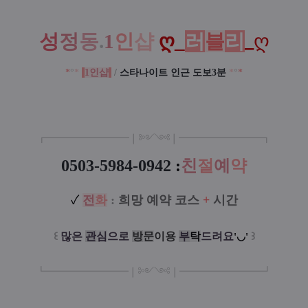
_ღ
성
정
동
.
1
인
샵
ღ_
러
블
리
*
°
*
1인샵
/
스타나이트 인근 도보3분
*
°
*
┏
━
━━━
━━━
━
❘༻༺❘
━
━━━
━━━
━
┓
0503-5984-0942
:
친
절
예
약
✓
전
화
:
희망 예약 코스
+
시간
꒰
많은
관
심
으로
방
문
이
용
부
탁
드려요
꒱
'◡'
┗
━━━━━
━
━
━
❘༻༺❘
━
━━━
━━━
━
┛