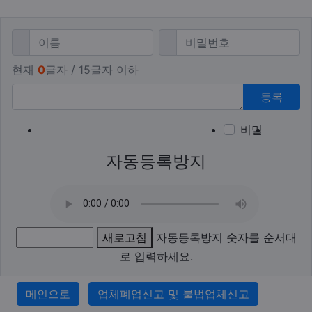
댓글쓰기
필수
필수
이름
비밀번호
현재
0
글자 / 15글자 이하
등록
비밀
이모티
폰트어
동영
이
새
자동등록방지
새로고침
자동등록방지 숫자를 순서대
로 입력하세요.
메인으로
업체폐업신고 및 불법업체신고