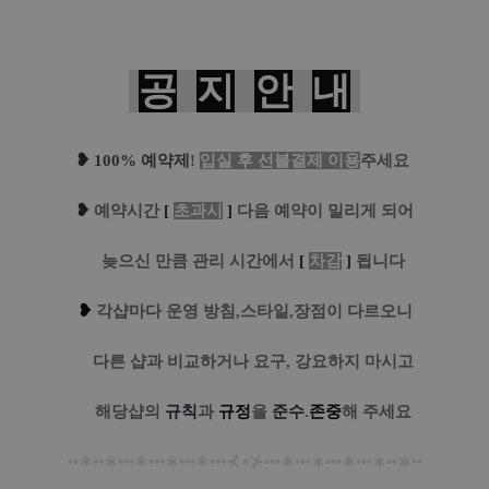
공
지
안
내
❥
100% 예약제
!
입실 후 선불결제 이용
주세요
❥
예
약시간
[
초과시
]
다음 예약이 밀리게 되어
....
늦으신 만큼 관리 시간에서
[
차감
]
됩니다
❥
각샵마다 운영 방침,스타일,장점이 다르오니
....
다른 샵과 비교하거나 요구, 강요하지 마시고
....
해당샵의
규칙
과
규정
을
준수
.
존중
해 주세요
••
∗
••
∗
•••
∗
•••
∗
•••
∗
•••
⊀
⋆
⊁
•••
∗
•••
∗
•••
∗
•••
∗
••
∗
••