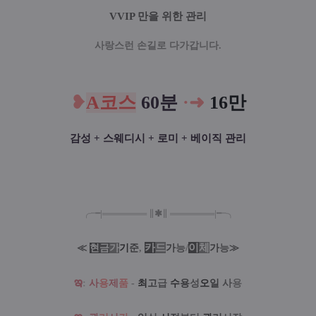
VVIP 만을 위한 관리
사랑스런 손길로 다가갑니다.
❥
A코스
60분
·
➜
16만
감성 + 스웨디시 + 로미 + 베이직 관리
╭╼|
═
═
═
═
═
═
═
∥
✱
∥
═
═
═
═
═
═
═
|╾╮
카
드
/
이
체
≪
현
금
가
기
준
,
가
능
가
능
≫
ఇ
:
사
용
제
품
-
최
고
급
수
용
성
오
일
사
용