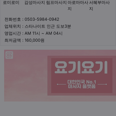
로미로미
감성마사지
림프마사지
아로마마사
서혜부마사
지
지
업체연락처
전화번호 : 0503-5984-0942
업체위치
업체위치 : 스타나이트 인근 도보3분
영업시간
영업시간 : AM 11시 ~ AM 04시
최저금액
최저금액 : 160,000원
본문