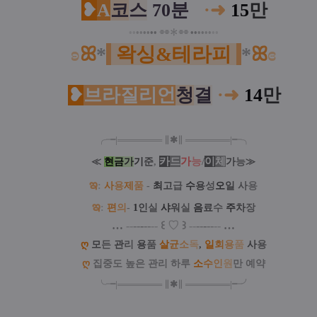
❥
A
코
스
70분
·
➜
15
만
•
•
•
•
•
•
•
•
⌯⌯✽⌯⌯
•
•
•
•
•
•
•
•
ʚ
ꕤ
*
왁싱&테라피
*
ꕤ
ɞ
❥
브라질리언
청
결
·
➜
14
만
╭╼|
═
═
═
═
═
═
═
∥
✱
∥
═
═
═
═
═
═
═
|╾╮
카
드
가
능
/
이
체
≪
현
금
가
기
준
,
가
능
≫
ఇ
:
사
용
제
품
-
최
고
급
수
용
성
오
일
사
용
ఇ
:
편
의
-
1
인
실
샤
워
실
음
료
수
주
차
장
…
--
--
-
--
--
꒰
♡
꒱
--
--
-
--
--
…
ღ
모
든
관
리
용
품
살
균
소
독
,
일
회
용
품
사
용
ღ
집중도 높은 관리 하루
소
수
인
원
만 예약
╰╼
|
═
═
═
═
═
═
═
∥
✱
∥
═
═
═
═
═
═
═
|
╾╯