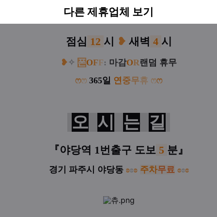
영
업
시
간
다른 제휴업체 보기
점심
12
시
❥
새벽
4
시
❥
✧
폰
O
F
F
:
마감
O
R
랜덤 휴무
ෆ
ෆ
365일
연
중
무
휴
ෆ
ෆ
오
시
는
길
『야당역 1번출구 도보
5
분
』
경기 파주시 야당동
ʚ
ʚ
ʚ
주차
무료
ɞ
ɞ
ɞ