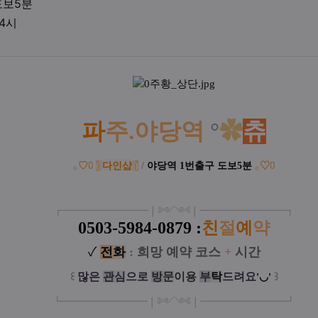
업체위치
도보5분
영업시간
04시
액
파
주.야당역
°
✿
츄
｡
♡
⩇
(
다인샵
)
/
야당역 1번출구
도보5분
｡
♡
⩇
┏
━
━━━
━━━
━
❘༻༺❘
━
━━━
━━━
━
┓
0503-5984-0879 :
친
절
예
약
✓
전
화
:
희망 예약 코스
+
시간
꒰
많은
관
심
으로
방
문
이
용
부
탁
드려요
꒱
'◡'
┗
━━━━━
━
━
━
❘༻༺❘
━
━━━
━━━
━
┛