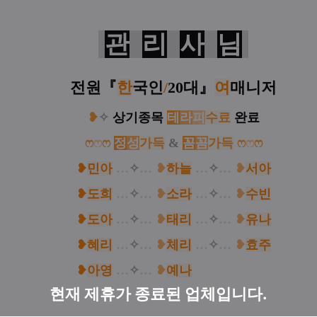
관
리
사
님
전원
『
한
국인
/
20대
』
여
매니저
❥
✧
상기종목
테
라
피
수료
완료
ෆ
ෆ
ෆ
정
성
가득
&
꼼
꼼
가득
ෆ
ෆ
ෆ
❥
민아
…
✧
…
❥
하늘
…
✧
…
❥
서아
❥
도희
…
✧
…
❥
소라
…
✧
…
❥
수빈
❥
도아
…
✧
…
❥
태리
…
✧
…
❥
유나
❥
혜리
…
✧
…
❥
체리
…
✧
…
❥
효주
❥
아영
…
✧
…
❥
예나
…
✧
…
❥
서아
현재 제휴가 종료된 업체입니다.