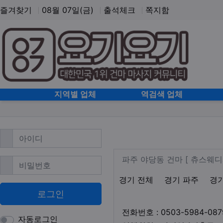
즐겨찾기
08월 07일(금)
출석체크
쪽지함
홈으로
지역별 업체
역검색 업체
필수
아이디
파주 야당 스웨디
업체 정보
파주 야당동 건
파주 야당동 건마 [ 츄스웨
필수
비밀번호
지역1
테마
경기 전체
경기 파주
경
로그인
전화번호 : 0503-5984-087
자동로그인