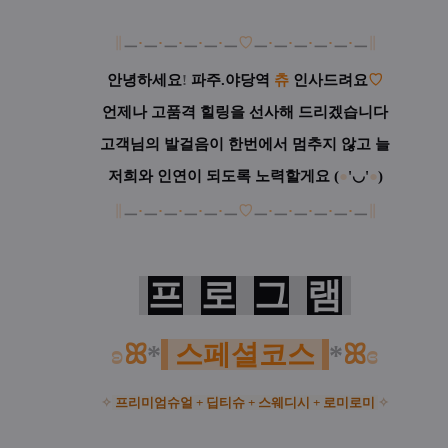
∥
ㅡ
·
ㅡ
·
ㅡ
·
ㅡ
·
ㅡ
·
ㅡ
♡
ㅡ
·
ㅡ
·
ㅡ
·
ㅡ
·
ㅡ
·
ㅡ
∥
안녕하세요
!
파주.야당역
츄
인사드려요
♡
언제나 고품격 힐링을 선사해 드리겠습니다
고객님의 발걸음이 한번에서 멈추지 않고 늘
저희와 인연이 되도록 노력할게요
(
●
'◡'
●
)
∥
ㅡ
·
ㅡ
·
ㅡ
·
ㅡ
·
ㅡ
·
ㅡ
♡
ㅡ
·
ㅡ
·
ㅡ
·
ㅡ
·
ㅡ
·
ㅡ
∥
프
로
그
램
ʚ
ꕤ
*
스페셜코스
*
ꕤ
ɞ
✧
프리미엄슈얼 + 딥티슈 +
스웨디시 + 로미로미
✧