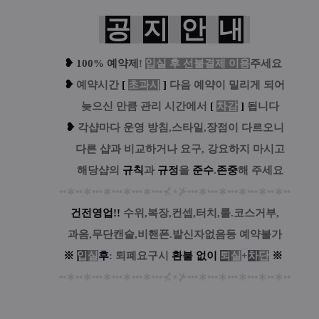
공
지
안
내
❥
100% 예약제
!
입실 후 선불결제 이용
주세요
❥
예
약시간
[
초과시
]
다음 예약이 밀리게 되어
....
늦으신 만큼 관리 시간에서
[
차감
]
됩니다
❥
각샵마다 운영 방침,스타일,장점이 다르오니
....
다른 샵과 비교하거나 요구, 강요하지 마시고
....
해당샵의
규칙
과
규정
을
준수
.
존중
해 주세요
••
∗
••
∗
•••
∗
•••
∗
•••
∗
•••
⊀
⋆
⊁
•••
∗
•••
∗
•••
∗
•••
∗
••
∗
••
건전영업!!
수위,복장,컨셉,터치,룰.코스거부,
과음,무단캔슬,비핸폰.발신자없음등 예약불가
※
입
실
후
: 퇴폐요구시
환
불
없
이
퇴
실
+
차
단
※
••
∗
••
∗
•••
∗
•••
∗
•••
∗
•••
⊀
⋆
⊁
•••
∗
•••
∗
•••
∗
•••
∗
••
∗
••