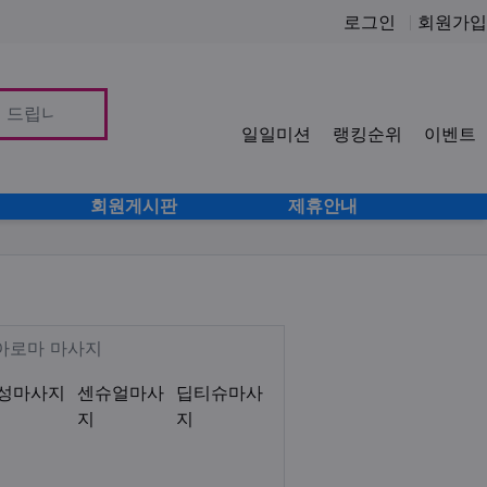
로그인
회원가입
일일미션
랭킹순위
이벤트
사이
회원게시판
제휴안내
로미로미 감성테라피 센슈얼 서혜부
Description
 아로마 마사지
성마사지
센슈얼마사
딥티슈마사
지
지