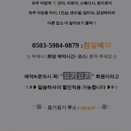
파주 야당역
츄
건마, 아로마, 스웨디시, 로미로미
파주 야당동 타이, 1인샵, 센슈얼, 딥티슈, 감성테라피
다른 업소 더 알아보기 클릭~!
0503-5984-0879
:
친
절
예
약
ღ
부재시 (
희망 예약시간
+
코스
) 문자 주세요
ღ
요
기
요
기
"
"
예약&문의시 꼭!
회원이라고
❥
❥
❥
말씀하셔야 할인적용 가능합니다
❥
❥
❥
ꕤ
ꕤ
°
°
°
°
┈
요
기
요
기
주
소
:
ygyg.kr
┈