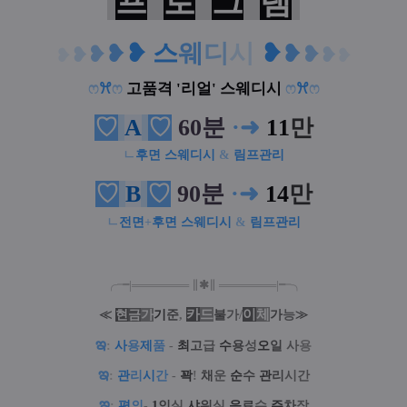
프
로
그
램
❥
스
웨
디
시
❥
❥
❥
❥
❥
❥
❥
❥
❥
ෆ
ꕮ
ෆ
고품격 '리얼' 스웨디시
ෆ
ꕮ
ෆ
♡
A
♡
60분
·
➜
11
만
ㄴ
후면
스웨디시
&
림프관리
♡
B
♡
90분
·
➜
14
만
ㄴ
전면
+
후면
스웨디시
&
림프관리
╭╼|
═
═
═
═
═
═
═
∥
✱
∥
═
═
═
═
═
═
═
|╾╮
카
드
/
이
체
≪
현
금
가
기
준
,
불
가
가
능
≫
ఇ
:
사
용
제
품
-
최
고
급
수
용
성
오
일
사
용
ఇ
:
관
리
시
간
-
꽉
!
채
운
순
수
관
리
시간
ఇ
:
편
의
-
1
인
실
샤
워
실
음
료
수
주
차
장