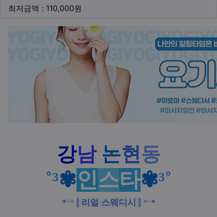
최저금액
최저금액 : 110,000원
본문
강
남
논
현
동
˚³
✾
인
스
타
✾
³˚
*
°
*
리얼 스웨디시
*
°
*