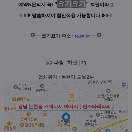
요
기
요
기
"
"
예약&문의시 꼭!
회원이라고
❥
❥
❥
말씀하셔야 할인적용 가능합니다
❥
❥
❥
ꕤ
ꕤ
°
°
°
°
┈
요
기
요
기
주
소
:
ygyg.kr
┈
업체위치 : 논현역 도보2분
강남 논현동 스웨디시 마사지 [ 인스타테라피 ]