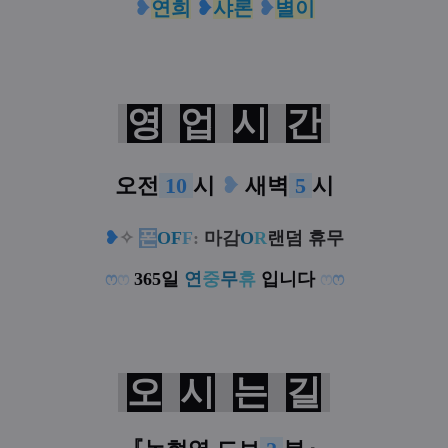
❥
연희
❥
샤론
❥
별이
영
업
시
간
오전
10
시
❥
새벽
5
시
❥
✧
폰
OF
F
:
마감
O
R
랜덤 휴무
ෆ
ෆ
365일
연
중
무
휴
입니다
ෆ
ෆ
오
시
는
길