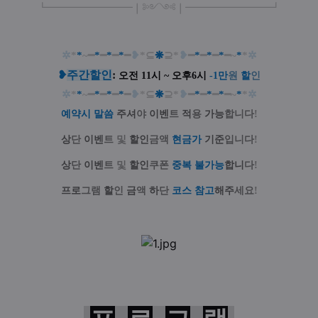
┗
━━━━━
━
━
━
❘༻༺❘
━
━━━
━━━
━
┛
✲
*
*
~━
*
━
*
━
*
━
❥
*⊆
❋
⊇*
❥
━
*
━
*
━
*
━~
*
*
✲
❥
주간할인
:
오전 11시 ~ 오후6시
-1
만
원
할
인
✲
*
*
~━
*
━
*
━
*
━
❥
*⊆
❋
⊇*
❥
━
*
━
*
━
*
━~
*
*
✲
예약시 말씀
주셔
야
이벤
트
적
용
가능
합니다
!
상
단
이벤
트
및
할인
금액
현금가
기준
입니다
!
상
단
이벤
트
및
할인
쿠폰
중복 불가능
합니
다
!
프로
그램
할
인
금
액
하
단
코스 참고
해주
세요
!