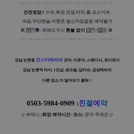
••
∗
••
∗
•••
∗
•••
∗
•••
∗
•••
⊀
⋆
⊁
•••
∗
•••
∗
•••
∗
•••
∗
••
∗
••
건전영업!!
수위,복장,컨셉,터치,룰.코스거부,
과음,무단캔슬,비핸폰.발신자없음등 예약불가
※
입
실
후
: 퇴폐요구시
환
불
없
이
퇴
실
+
차
단
※
••
∗
••
∗
•••
∗
•••
∗
•••
∗
•••
⊀
⋆
⊁
•••
∗
•••
∗
•••
∗
•••
∗
••
∗
••
인스타테라피
강남 논현동
건마, 아로마, 스웨디시, 로미로미
강남 논현역
타이, 1인샵, 센슈얼, 딥티슈, 감성테라피
다른 업소 더 알아보기 클릭~!
0503-5984-0909
:
친
절
예
약
ღ
부재시 (
희망 예약시간
+
코스
) 문자 주세요
ღ