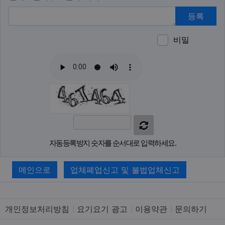
등록
비밀
이모티
폰트어
동영
이
새
자동등록방지 숫자를 순서대로 입력하세요.
메인으로
업체폐업신고 및 불법업체신고
개인정보처리방침
요기요기 광고
이용약관
문의하기