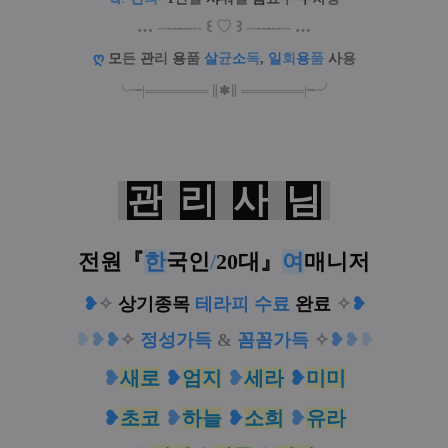
…
--
--
-
--
--
꒰
♡
꒱
--
--
-
--
--
…
ღ
모
든
관
리
용
품
살
균
소
독
,
일
회
용
품
사
용
╰╼
|
═
═
═
═
═
═
═
∥
✱
∥
═
═
═
═
═
═
═
|
╾╯
관
리
사
님
전원
『
한
국인
/
20대
』
여
매니저
❥
✧
상기종목
테라피 수료
완료
✧
❥
❥
❥
❥
✧
정성가득
&
꼼꼼가득
✧
❥
❥
❥
❥
새로
❥
엄지
❥
세라
❥
미미
❥
초코
❥
하늘
❥
소희
❥
유라