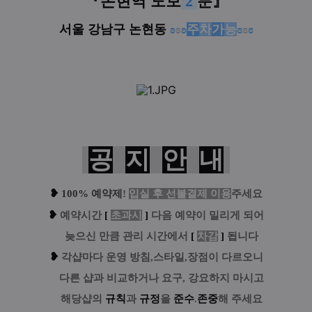
『
논현역
도보
2
분
』
서울 강남구 논현동
ʚ
ʚ
ʚ
주
차
가
능
ɞ
ɞ
ɞ
공
지
안
내
❥
100% 예약제
!
입실 후 선불결제 이용
주세요
❥
예
약시간
[
초과시
]
다음 예약이 밀리게 되어
....
늦으신 만큼 관리 시간에서
[
차감
]
됩니다
❥
각샵마다 운영 방침,스타일,장점이 다르오니
....
다른 샵과 비교하거나 요구, 강요하지 마시고
....
해당샵의
규칙
과
규정
을
준수
.
존중
해 주세요