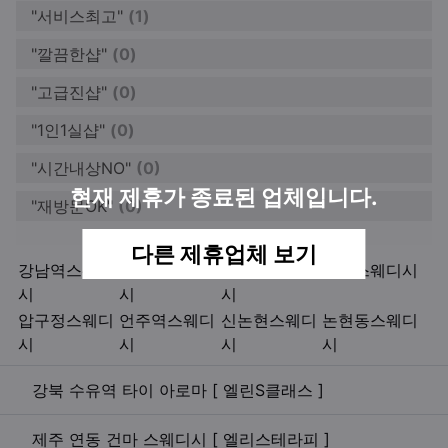
"서비스최고"
(1)
"깔끔한샵"
(0)
"고급진샵"
(0)
"1인1실샵"
(0)
"시간내상NO"
(0)
현재 제휴가 종료된 업체입니다.
"재방문OK"
(0)
다른 제휴업체 보기
키워드
강남역스웨디
역삼동스웨디
삼성동스웨디
선릉스웨디시
시
시
시
압구정스웨디
언주역스웨디
신논현스웨디
논현동스웨디
시
시
시
시
관련자료
강북 수유역 타이 아로마 [ 엘린S클래스 ]
제주 연동 건마 스웨디시 [ 엘리스테라피 ]