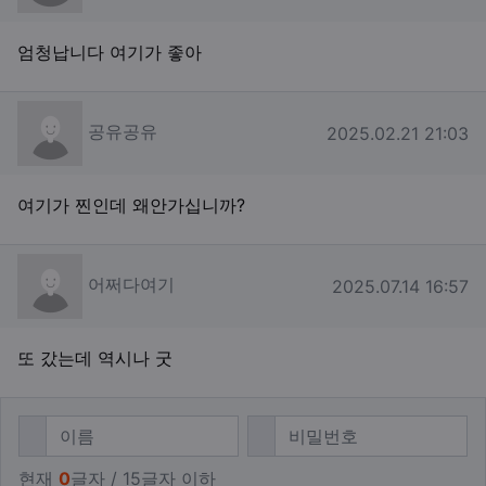
엄청납니다 여기가 좋아
공유공유님의 댓글
공유공유
작성일
2025.02.21 21:03
여기가 찐인데 왜안가십니까?
어쩌다여기님의 댓글
어쩌다여기
작성일
2025.07.14 16:57
또 갔는데 역시나 굿
댓글쓰기
필수
필수
이름
비밀번호
현재
0
글자 / 15글자 이하