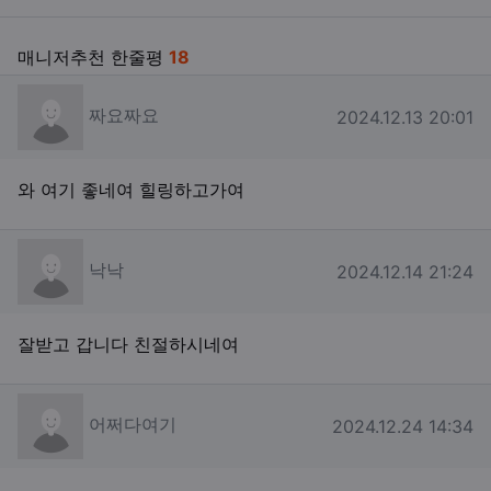
매니저추천 한줄평
18
짜요짜요님의 댓글
짜요짜요
작성일
2024.12.13 20:01
와 여기 좋네여 힐링하고가여
낙낙님의 댓글
낙낙
작성일
2024.12.14 21:24
잘받고 갑니다 친절하시네여
어쩌다여기님의 댓글
어쩌다여기
작성일
2024.12.24 14:34