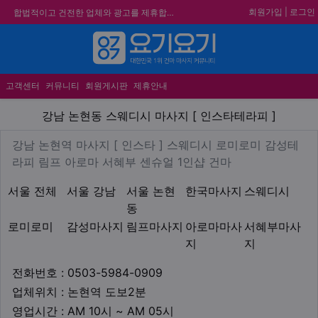
회원가입
|
로그인
합법적이고 건전한 업체와 광고를 제휴합니다.
★요기요기 설 연휴 휴무 안내★
★ 요기요기 업체회원 안내사항 ★
메뉴
불건전한 게시글은 삭제 및 회원탈퇴 됩니다.
고객센터
커뮤니티
회원게시판
제휴안내
강남 논현동 스웨디시 마사지 [
강남 논현동 스웨디시 마사지 [ 인스타테라피 ]
업체 정보
강남 논현역 마사지 [ 인스타 
강남 논현역 마사지 [ 인스타 ] 스웨디시 로미로미 감성테
Description
라피 림프 아로마 서혜부 센슈얼 1인샵 건마
지역1
테마
서울 전체
서울 강남
서울 논현
한국마사지
스웨디시
동
로미로미
감성마사지
림프마사지
아로마마사
서혜부마사
지
지
업체연락처
전화번호 : 0503-5984-0909
업체위치
업체위치 : 논현역 도보2분
영업시간
영업시간 : AM 10시 ~ AM 05시