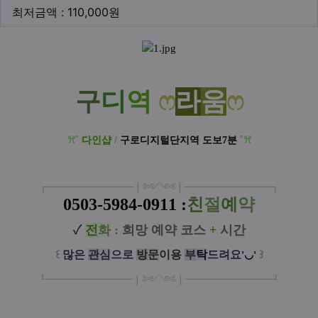
최저금액
최저금액 : 110,000원
본문
구
디
역
ෆ
라
움
ෆ
ꕮ
˚
다인샵
/
구로디지털단지역 도보7분
˚
ꕮ
┏
━
━━━
━━━
━
❘༻༺❘
━
━━━
━━━
━
┓
0503-5984-0911 :
친
절
예
약
✓
전
화
:
희망 예약 코
스
+
시
간
꒰
많은
관
심
으로
방
문
이
용
부
탁
드려요
꒱
'◡'
┗
━━━━━
━
━
━
❘༻༺❘
━
━━━
━━━
━
┛