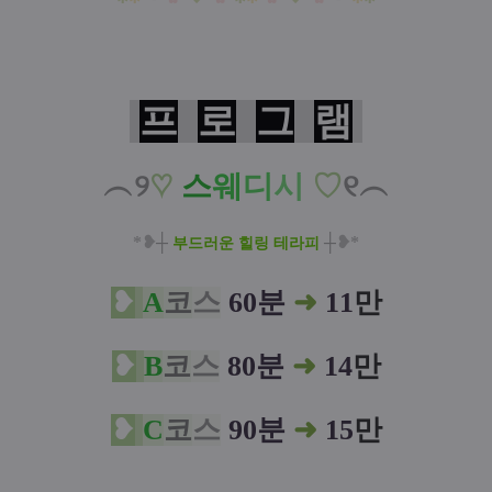
프
로
그
램
︵୨
♡
스
웨
디
시
♡
୧︵
*❥
┼
┼
❥*
부드러운 힐링 테라피
❥
A
코
스
60분
➜
11
만
❥
B
코
스
80분
➜
14
만
❥
C
코
스
90분
➜
15
만