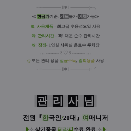
╭╼|
═
═
═
═
═
═
═
∥
✱
∥
═
═
═
═
═
═
═
|╾╮
카
드
/
이
체
≪
현
금
가
기
준
,
불
가
가
능
≫
ఇ
:
사
용
제
품
-
최
고
급
수
용
성
오
일
사
용
ఇ
:
관
리
시
간
-
꽉
!
채
운
순
수
관
리
시간
ఇ
:
장
점
-
1
인
실
샤
워
실
음
료
수
주
차
장
…
--
--
-
--
--
꒰
♡
꒱
--
--
-
--
--
…
ღ
모
든
관
리
용
품
살
균
소독
,
일
회
용품
사
용
╰╼
|
═
═
═
═
═
═
═
∥
✱
∥
═
═
═
═
═
═
═
|
╾╯
관
리
사
님
전원
『
한
국인
/
20대
』
여
매니저
❥
✧
상기종목
테
라
피
수
료
완료
✧
❥