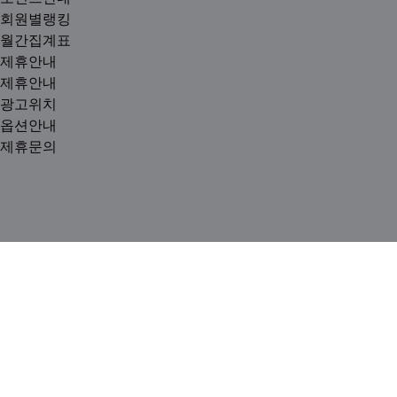
회원별랭킹
월간집계표
제휴안내
제휴안내
광고위치
옵션안내
제휴문의