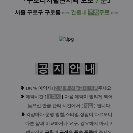
『구로디지털단지역 도보
7
분
』
서울 구로구 구로동
ʚ
ʚ
ʚ
건
물
내
주
차
무료
ɞ
ɞ
ɞ
공
지
안
내
❥
100% 예약제
!
입실 후 선불결제 이용
주세요
❥
예
약시간
[
초과시
]
다음 예약이 밀리게 되어
....
늦으신 만큼 관리 시간에서
[
차감
]
됩니다
❥
각샵마다 운영 방침,스타일,장점이 다르오니
....
다른 샵과 비교하거나 요구, 강요하지 마시고
....
해당샵의
규칙
과
규정
을
준수
.
존중
해 주세요