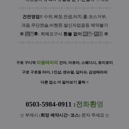
••
∗
••
∗
•••
∗
•••
∗
•••
∗
•••
⊀
⋆
⊁
•••
∗
•••
∗
•••
∗
•••
∗
••
∗
••
건전영업!!
수위,복장,컨셉,터치,룰.코스거부,
과음,무단캔슬,비핸폰.발신자없음등 예약불가
※
입
실
후
: 퇴폐요구시
환
불
없
이
퇴
실
+
차
단
※
••
∗
••
∗
•••
∗
•••
∗
•••
∗
•••
⊀
⋆
⊁
•••
∗
•••
∗
•••
∗
•••
∗
••
∗
••
라움테라피
구로 구디역
건마, 아로마, 스웨디시, 로미로미
구로 구로동 타이, 1인샵, 센슈얼, 딥티슈, 감성테라피
다른 업소 더 알아보기 클릭~!
0503-5984-0911
:
전
화
환
영
ღ
부재시 (
희망 예약시간
+
코스
) 문자 주세요
ღ