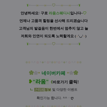
¥
=──
∞
──
∞
──
♡
──
∞
──
∞
──=
¥
안녕하세요
!
구로
라움스웨디시
입니다
~
♡
언제나 고품격 힐링을 선사해 드리겠습니다
고객님의 발걸음이 한번에서 멈추지 않고 늘
저희와 인연이 되도록 노력할게요
(
●
'◡'
●
)
¥
=──
∞
──
∞
──
♡
──
∞
──
∞
──=
¥
✲
✲
*-*
✿
*
❖
*
✿
*
✲
✲
*
✿
*
❖
*
✿
*-*
✲
✲
✿
네이버카페
✿
✿
*
*
✿
❥
"
라움
"
클릭!
《
바로가기
ㄴ
관
리
사
정
보
및
다양
한
이벤
트
^^
‥
ღ
확인
가능
합니
다.
✲
✲
*-*
✿
*
❖
*
✿
*
✲
✲
*
✿
*
❖
*
✿
*-*
✲
✲