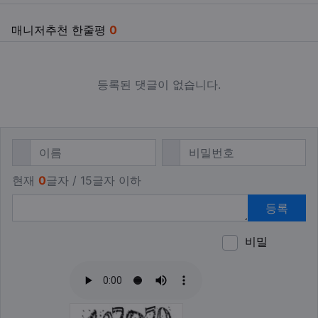
매니저추천 한줄평
0
등록된 댓글이 없습니다.
댓글쓰기
필수
필수
이름
비밀번호
현재
0
글자 / 15글자 이하
등록
비밀
이모티
폰트어
동영
이
새