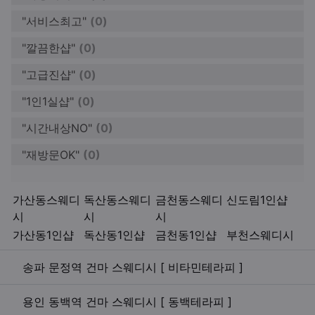
"서비스최고"
(0)
"깔끔한샵"
(0)
"고급진샵"
(0)
"1인1실샵"
(0)
"시간내상NO"
(0)
"재방문OK"
(0)
키워드
가산동스웨디
독산동스웨디
금천동스웨디
신도림1인샵
시
시
시
가산동1인샵
독산동1인샵
금천동1인샵
부천스웨디시
관련자료
송파 문정역 건마 스웨디시 [ 비타민테라피 ]
용인 동백역 건마 스웨디시 [ 동백테라피 ]