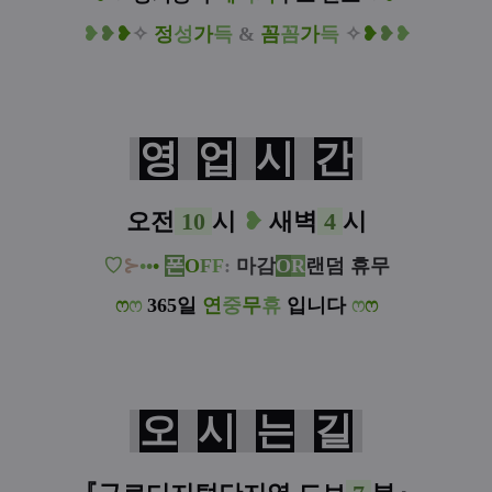
❥
❥
❥
✧
정
성
가
득
&
꼼
꼼
가
득
✧
❥
❥
❥
영
업
시
간
오전
10
시
❥
새벽
4
시
♡
⊱
•
•
•
폰
O
F
F
:
마감
O
R
랜덤 휴무
ෆ
ෆ
365일
연
중
무
휴
입니다
ෆ
ෆ
오
시
는
길