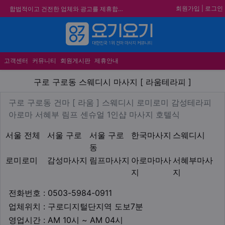
회원가입
|
로그인
합법적이고 건전한 업체와 광고를 제휴합니다.
★요기요기 설 연휴 휴무 안내★
★ 요기요기 업체회원 안내사항 ★
메뉴
불건전한 게시글은 삭제 및 회원탈퇴 됩니다.
고객센터
커뮤니티
회원게시판
제휴안내
구로 구로동 스웨디시 마사지 [
구로 구로동 스웨디시 마사지 [ 라움테라피 ]
업체 정보
구로 구로동 건마 [ 라움 ] 
구로 구로동 건마 [ 라움 ] 스웨디시 로미로미 감성테라피
Description
아로마 서혜부 림프 센슈얼 1인샵 마사지 호텔식
지역1
테마
서울 전체
서울 구로
서울 구로
한국마사지
스웨디시
동
로미로미
감성마사지
림프마사지
아로마마사
서혜부마사
지
지
업체연락처
전화번호 : 0503-5984-0911
업체위치
업체위치 : 구로디지털단지역 도보7분
영업시간
영업시간 : AM 10시 ~ AM 04시