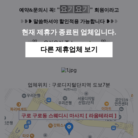
요
기
요
기
"
"
예약&문의시 꼭!
회원이라고
❥
❥
❥
말씀하셔야 할인적용 가능합니다
❥
❥
❥
현재 제휴가 종료된 업체입니다.
ꕤ
ꕤ
°
°
°
°
┈
요
기
요
기
주
소
:
ygyg.kr
┈
다른 제휴업체 보기
업체위치 : 구로디지털단지역 도보7분
구로 구로동 스웨디시 마사지 [ 라움테라피 ]