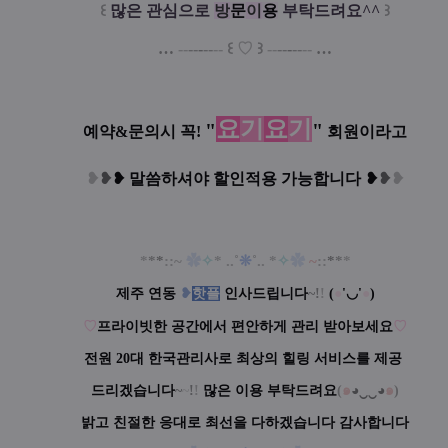
꒰
많은 관심으로
방
문
이
용
부탁드려요^^
꒱
…
--
--
-
--
--
꒰
♡
꒱
--
--
-
--
--
…
요
기
요
기
"
"
예약&문의시 꼭!
회원이라고
❥
❥
❥
말씀하셔야 할인적용 가능합니다
❥
❥
❥
*
*
*
::~
✿
✧
* ..˚
❊
˚.. *
✧
✿
~
::
*
*
*
제주 연동
❥
핫플
인사드립니다
~
!
!
(
●
'◡'
●
)
♡
프라이빗한 공간에서 편안하게 관리 받아보세요
♡
전원 20대 한국관리사로 최상의 힐링 서비스를 제공
드리겠습니다
~
~
!
!
많은 이용 부탁드려요
(
๑
◕‿‿◕
๑
)
밝고 친절한 응대로 최선을 다하겠습니다 감사합니다