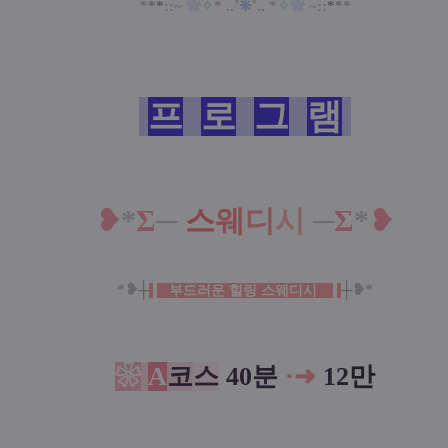
*
*
*
::~
✿
✧
* ..˚
❊
˚.. *
✧
✿
~
::
*
*
*
프
로
그
램
❥
*
Σ
─
스
웨
디
시
─
Σ
*
❥
*❥
┼
┼
❥*
부드러운 힐링 스웨디시
❀
A
코
스
40분
·
➜
12
만