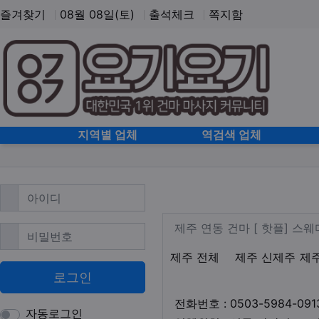
즐겨찾기
08월 08일(토)
출석체크
쪽지함
홈으로
지역별 업체
역검색 업체
필수
아이디
제주 연동 스웨디
업체 정보
제주 연동 건마
제주 연동 건마 [ 핫플] 
필수
비밀번호
지역1
테마
제주 전체
제주 신제주
제
로그인
전화번호 : 0503-5984-091
자동로그인