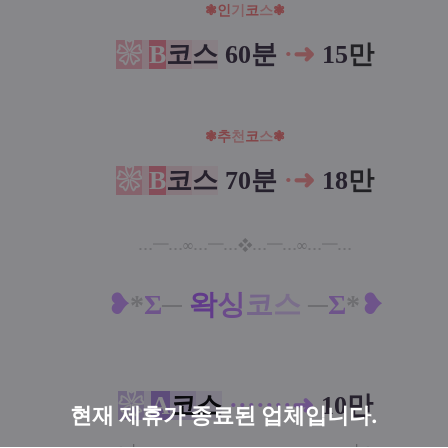
❃
인
기
코
스
❃
❀
B
코
스
60분
·
➜
15
만
❃
추
천
코
스
❃
❀
B
코
스
70분
·
➜
18
만
…
━
…
…
━
…
…
━
…
…
━
…
∞
❖
∞
❥
*
Σ
─
왁
싱
코
스
─
Σ
*
❥
❀
A
코
스
·
·
·
·
·
·
·
➜
10만
현재 제휴가 종료된 업체입니다.