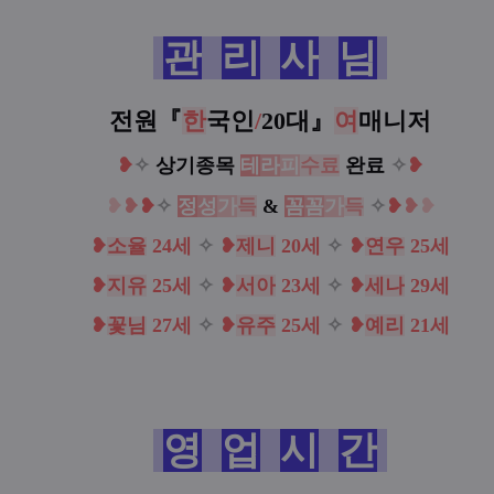
관
리
사
님
전원『
한
국인
/
20대
』
여
매니저
❥
✧
상기종목
테
라
피
수료
완료
✧
❥
❥
❥
❥
✧
정
성
가
득
&
꼼
꼼
가
득
✧
❥
❥
❥
❥
소율
24세
✧
❥
제니
20세
✧
❥
연우
25세
❥
지유
25세
✧
❥
서아
23세
✧
❥
세나
29세
❥
꽃님
27세
✧
❥
유주
25세
✧
❥
예리
21세
영
업
시
간