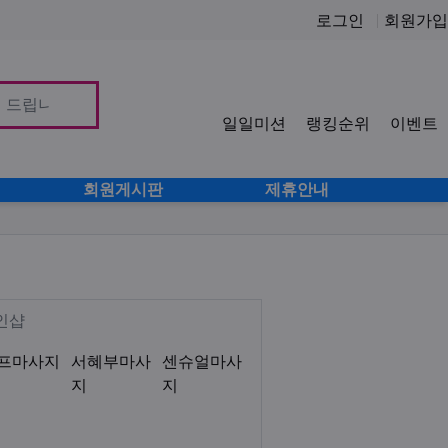
로그인
회원가입
일일미션
랭킹순위
이벤트
사이
회원게시판
제휴안내
성테라피 서혜부 림프 센슈얼 아로
Description
인샵
프마사지
서혜부마사
센슈얼마사
지
지