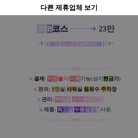
*❥
┼
┼
❥*
고급브라질리언왁싱 + 진정팩
다른 제휴업체 보기
❀
B
코
스
·
·
·
·
·
·
·
➜
23만
*❥
┼
┼
❥*
A코스 + 스페셜테라피
╭╼|
══
═
══
═
══
∥
✱
∥
══
═
═
═
═══
|╾╮
ಇ
결제
:
카
드
불
가
/
이
체
가능(상기
현
금
가
)
ఇ
편의
:
1
인
실
/
샤
워
실
/
음
료
수
/
주
차
장
ಇ
관리
:
꽉
채
운
순
수
관
리
시
간
˘◡˘
ಇ
제품
:
최
고
급
수
용
성
오
일
사
용
╰╼
|
══
═
══
═
══
∥
✱
∥
══
═
══
═
══
|
╾╯