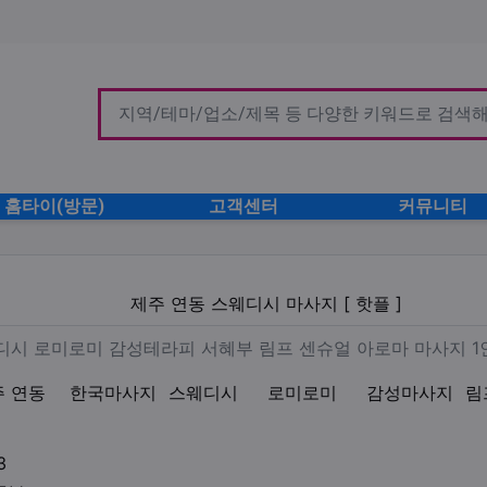
홈타이(방문)
고객센터
커뮤니티
시 마사지 [ 핫플 ]
제주 연동 스웨디시 마사지 [ 핫플 ]
 [ 핫플] 스웨디시 로미로미 감
스웨디시 로미로미 감성테라피 서혜부 림프 센슈얼 아로마 마사지 1
주 연동
한국마사지
스웨디시
로미로미
감성마사지
림
업체연락처
3