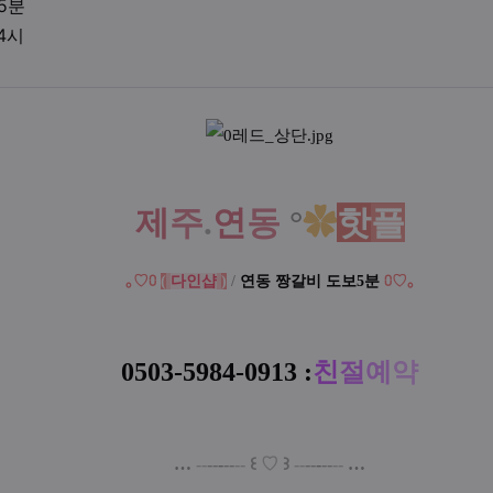
업체위치
5분
영업시간
04시
액
제
주
.
연
동
°
✿
핫
플
｡♡⩇
(
다인샵
)
/
연동 짱갈비 도보5분
⩇
♡
｡
0503-5984-0913
:
친
절
예
약
…
--
--
-
--
--
꒰
♡
꒱
--
--
-
--
--
…