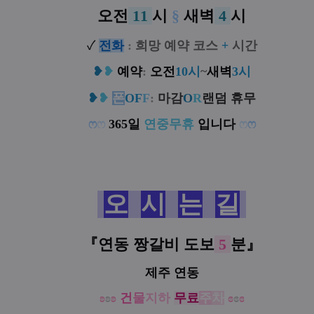
오전
11
시
§
새벽
4
시
✓
전
화
:
희망 예약 코스
+
시간
❥
❥
예약
:
오전
10시
~
새벽
3시
❥
❥
폰
OF
F
:
마감
O
R
랜덤 휴무
ෆ
ෆ
365일
연중무휴
입니다
ෆ
ෆ
오
시
는
길
『
연동 짱갈비
도보
5
분
』
제주 연동
ʚ
ʚ
ʚ
건
물
지하
무료
주
차
ɞ
ɞ
ɞ