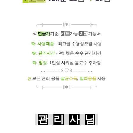
╭╼|
═
═
═
═
═
═
═
∥
✱
∥
═
═
═
═
═
═
═
|╾╮
카
드
/
이
체
≪
현
금
가
기
준
,
가
능
가
능
≫
ఇ
:
사
용
제
품
-
최
고
급
수
용
성
오
일
사
용
ఇ
:
관
리
시
간
-
꽉
!
채
운
순
수
관
리
시간
ఇ
:
장
점
-
1
인
실
샤
워
실
음
료
수
주
차
장
…
--
--
-
--
--
꒰
♡
꒱
--
--
-
--
--
…
ღ
모
든
관
리
용
품
살
균
소독
,
일
회
용품
사
용
╰╼
|
═
═
═
═
═
═
═
∥
✱
∥
═
═
═
═
═
═
═
|
╾╯
관
리
사
님