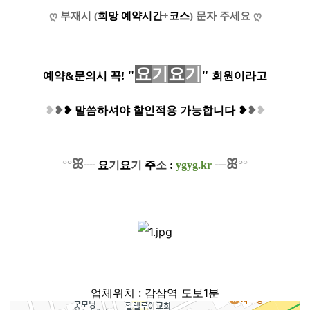
ღ
부재시 (
희망 예약시간
+
코스
) 문자 주세요
ღ
요
기
요
기
"
"
예약&문의시 꼭!
회원이라고
❥
❥
❥
말씀하셔야 할인적용 가능합니다
❥
❥
❥
ꕤ
ꕤ
°
°
°
°
┈
요
기
요
기
주
소
:
ygyg.kr
┈
업체위치 : 감삼역 도보1분