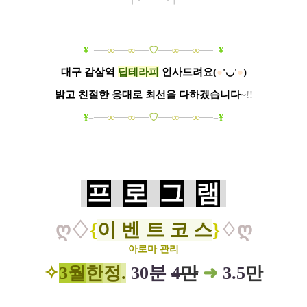
¥
=──
∞
──
∞
──
♡
──
∞
──
∞
──=
¥
대구 감삼역
딥테라피
인사드려요
(
●
'◡'
●
)
밝고 친절한 응대로 최선을 다하겠습니다
~
!
!
¥
=──
∞
──
∞
──
♡
──
∞
──
∞
──=
¥
프
로
그
램
ღ
♢
{
이 벤 트 코 스
}
♢
ღ
아로마 관리
✧
3월
한
정
.
30분
4
만
➜
3.5
만