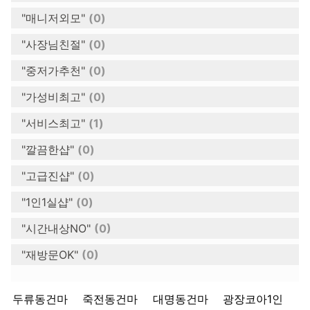
"매니저외모"
(0)
"사장님친절"
(0)
"중저가추천"
(0)
"가성비최고"
(0)
"서비스최고"
(1)
"깔끔한샵"
(0)
"고급진샵"
(0)
"1인1실샵"
(0)
"시간내상NO"
(0)
"재방문OK"
(0)
키워드
두류동건마
죽전동건마
대명동건마
광장코아1인