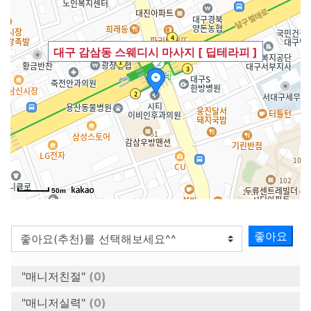
대구 감삼동 스웨디시 마사지 [ 딥테라피 ]
50m
좋아요
"매니저친절"
(0)
"매니저실력"
(0)