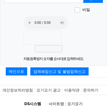
비밀
이모티
폰트어
동영
이
새
자동등록방지 숫자를 순서대로 입력하세요.
메인으로
업체폐업신고 및 불법업체신고
개인정보처리방침
요기요기 광고
이용약관
문의하기
DS시스템
사이트명 : 요기요기