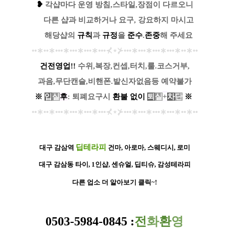
❥
각샵마다 운영 방침,스타일,장점이 다르오니
....
다른 샵과 비교하거나 요구, 강요하지 마시고
....
해당샵의
규칙
과
규정
을
준수
.
존중
해 주세요
••
∗
••
∗
•••
∗
•••
∗
•••
∗
•••
⊀
⋆
⊁
•••
∗
•••
∗
•••
∗
•••
∗
••
∗
••
건전영업!!
수위,복장,컨셉,터치,룰.코스거부,
과음,무단캔슬,비핸폰.발신자없음등 예약불가
※
입
실
후
: 퇴폐요구시
환
불
없
이
퇴
실
+
차
단
※
••
∗
••
∗
•••
∗
•••
∗
•••
∗
•••
⊀
⋆
⊁
•••
∗
•••
∗
•••
∗
•••
∗
••
∗
••
딥테라피
대구 감삼역
건마, 아로마, 스웨디시, 로미
대구 감삼동 타이, 1인샵, 센슈얼, 딥티슈, 감성테라피
다른 업소 더 알아보기 클릭~!
0503-5984-0845
:
전
화
환
영