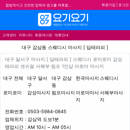
회원가입
|
로그인
합법적이고 건전한 업체와 광고를 제휴합니다.
★요기요기 설 연휴 휴무 안내★
★ 요기요기 업체회원 안내사항 ★
메뉴
불건전한 게시글은 삭제 및 회원탈퇴 됩니다.
고객센터
커뮤니티
회원게시판
제휴안내
대구 감삼동 스웨디시 마사지 [
대구 감삼동 스웨디시 마사지 [ 딥테라피 ]
업체 정보
대구 달서구 마사지 [ 딥테라피
대구 달서구 마사지 [ 딥테라피 ] 스웨디시 로미로미 감성
Description
테라피 센슈얼 서혜부 림프 1인샵 아로마 마사지
지역1
테마
대구 전체
대구 달서
대구 감삼
한국마사지
스웨디시
구
동
로미로미
감성마사지
림프마사지
아로마마사
서혜부마사
지
지
업체연락처
전화번호 : 0503-5984-0845
업체위치
업체위치 : 감삼역 도보1분
영업시간
영업시간 : AM 10시 ~ AM 05시