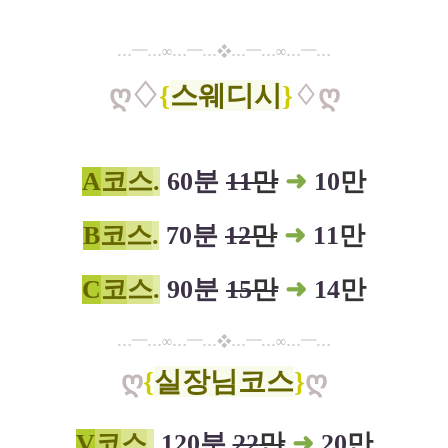
…
━
…
…
━
…
…
━
…
…
━
…
∞
❖
∞
ღ
♢
{
스웨디시
}
♢
ღ
A
코
스
.
60분
11
만
➜
10
만
B
코
스
.
70분
12
만
➜
11
만
C
코
스
.
90분
15
만
➜
14
만
…
━
…
…
━
…
…
━
…
…
━
…
∞
❖
∞
ღ
{
실장님코스
}
ღ
V
코
스
.
120분
22
만
➜
20
만