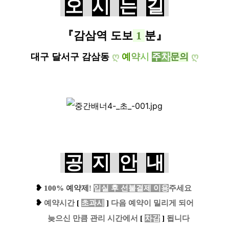
오
시
는
길
『감삼역 도보
1
분』
대구 달서구 감삼동
ღ
예
약
시
주
차
문의
ღ
공
지
안
내
❥
100% 예약제
!
입실 후 선불결제 이용
주세요
❥
예
약시간
[
초과시
]
다음 예약이 밀리게 되어
....
늦으신 만큼 관리 시간에서
[
차감
]
됩니다