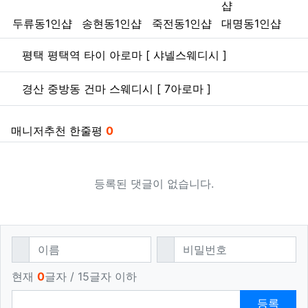
샵
두류동1인샵
송현동1인샵
죽전동1인샵
대명동1인샵
관련자료
평택 평택역 타이 아로마 [ 샤넬스웨디시 ]
경산 중방동 건마 스웨디시 [ 7아로마 ]
매니저추천 한줄평
0
등록된 댓글이 없습니다.
댓글쓰기
필수
필수
이름
비밀번호
현재
0
글자 / 15글자 이하
등록