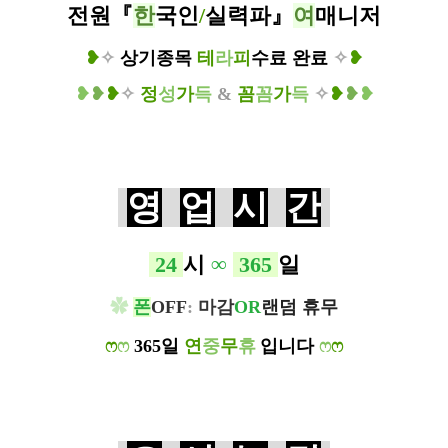
전원
『
한
국인
/
실력파
』
여
매니저
❥
✧
상기종목
테
라
피
수
료
완료
✧
❥
❥
❥
❥
✧
정
성
가
득
&
꼼
꼼
가
득
✧
❥
❥
❥
영
업
시
간
24
시
∞
365
일
✿
폰
OFF
:
마감
OR
랜덤 휴무
ෆ
ෆ
365일
연
중
무
휴
입니다
ෆ
ෆ