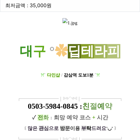
최저금액
최저금액 : 35,000원
본문
대
구
°
✿
딥
테
라
피
ꕮ
˚
다인샵
/
감삼역 도보1분
˚
ꕮ
┏
━
━━━
━━━
━
❘༻༺❘
━
━━━
━━━
━
┓
0503-5984-0845
:
친
절
예
약
✓
전
화
:
희망 예약 코
스
+
시
간
꒰
많은
관
심
으로
방
문
이
용
부
탁
드려요
꒱
'◡'
┗
━━━━━
━
━
━
❘༻༺❘
━
━━━
━━━
━
┛