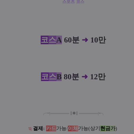
스포츠 코스
코
스
A
60분
➜
10
만
코
스
B
80분
➜
12
만
╭╼|
═
═
═
═
═
═
═
∥
✱
∥
═
═
═
═
═
═
═
|╾╮
ಇ
결제
:
카
드
가능
/
이
체
가능(상기
현
금
가
)