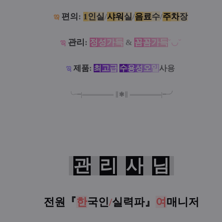
ఇ
편의
:
1
인
실
/
샤
워
실
/
음
료
수
/
주
차
장
ಇ
관리
:
정
성
가
득
&
꼼
꼼
가
득
˘◡˘
ಇ
제품
:
최
고
급
수
용
성
오
일
사
용
╰╼
|
═
═
═
═
═
═
═
∥
✱
∥
═
═
═
═
═
═
═
|
╾╯
관
리
사
님
전원『
한
국인
/
실력파
』
여
매니저