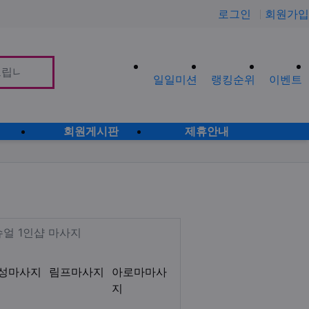
로그인
회원가입
일일미션
랭킹순위
이벤트
사이
회원게시판
제휴안내
로미로미 감성테라피 아로마 서혜부
Description
슈얼 1인샵 마사지
성마사지
림프마사지
아로마마사
지