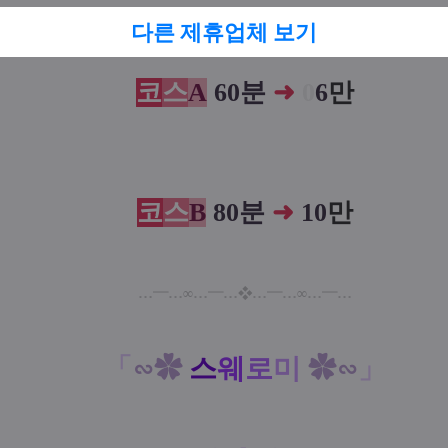
다른 제휴업체 보기
코
스
A
60분
➜
0
6
만
코
스
B
80분
➜
10
만
…
━
…
…
━
…
…
━
…
…
━
…
∞
❖
∞
「
∽✿
스
웨
로
미
✿∽
」