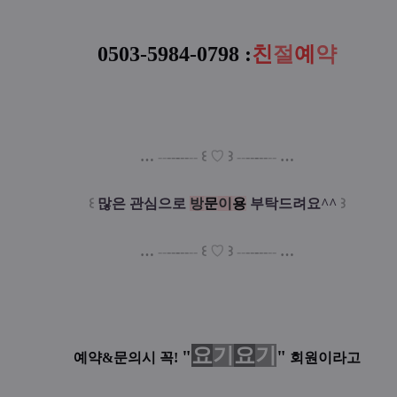
0503-5984-0798
:
친
절
예
약
…
--
--
-
--
--
꒰
♡
꒱
--
--
-
--
--
…
꒰
많은 관심으로
방
문
이
용
부탁드려요^^
꒱
…
--
--
-
--
--
꒰
♡
꒱
--
--
-
--
--
…
요
기
요
기
"
"
예약&문의시 꼭!
회원이라고