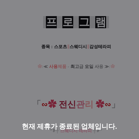
프
로
그
램
종목 :
스포츠
∥
스웨디시
∥
감성테라피
✿
:
≪
사용
제품
-
최
고
급
오
일
사
용
≫
:
✿
「
∽
✿
전신
관
리
✿
∽
」
현재 제휴가 종료된 업체입니다.
*❥
┼
스웨디시 테라피
┼
❥*