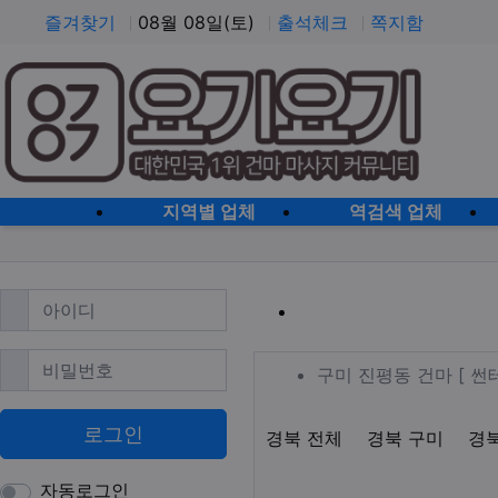
즐겨찾기
08월 08일(토)
출석체크
쪽지함
홈으로
지역별 업체
역검색 업체
필수
아이디
구미 진평동 
필수
비밀번호
업체 정보
구미 진평동
구미 진평동 건마 [ 
로그인
지역1
테마
경북 전체
경북 구미
경
자동로그인