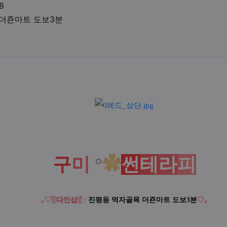
업체연락처
8
업체위치
 더죤마트 도보3분
액
구
미
°
✿
썬
테
라
피
｡♡
(
다인샵
)
/
진평동 먹자골목 더죤마트 도보3분
♡
｡