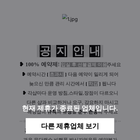
공
지
안
내
❥
100% 예약제
!
입실 후 선불결제 이용
주세요
❥
예
약시간
[
초과시
]
다음 예약이 밀리게 되어
....
늦으신 만큼 관리 시간에서
[
차감
]
됩니다
❥
각샵마다 운영 방침,스타일,장점이 다르오니
....
다른 샵과 비교하거나 요구, 강요하지 마시고
현재 제휴가 종료된 업체입니다.
....
해당샵의
규칙
과
규정
을
준수
.
존중
해 주세요
••
∗
••
∗
•••
∗
•••
∗
•••
∗
•••
⊀
⋆
⊁
•••
∗
•••
∗
•••
∗
•••
∗
••
∗
••
다른 제휴업체 보기
건전영업!!
수위,복장,컨셉,터치,룰.코스거부,