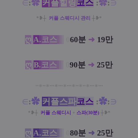
∈
:
✿
커
플
힐
링
코
스
:
✿
:
∋
*❥
┼
커플 스웨디시 관리
┼
❥*
ღ
A
.
코
스
0
60분
➜
19만
ღ
B
.
코
스
0
90분
➜
25만
••
∗
••
∗
•••
∗
•••
∗
•••
∗
••
∗
••
∗
•••
∗
•••
∈
:
✿
커
플
스
파
코
스
:
✿
:
∋
*❥
┼
커플 스웨디시
+
스파(30분)
┼
❥*
ღ
A
.
코
스
0
80분
➜
25만