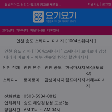
회원가입
|
로그인
합법적이고 건전한 업체와 광고를 제휴합니다.
★요기요기 설 연휴 휴무 안내★
★ 요기요기 업체회원 안내사항 ★
메뉴
불건전한 게시글은 삭제 및 회원탈퇴 됩니다.
고객센터
커뮤니티
회원게시판
제휴안내
인천 송도 스웨디시 마사지 [ 1
인천 송도 스웨디시 마사지 [ 1004스웨디시 ]
업체 정보
인천 송도 건마 [ 1004스웨
인천 송도 건마 [ 1004스웨디시 ] 스웨디시 로미로미 감성
Description
테라피 아로마 서혜부 센슈얼 1인샵 할인마사지
지역1
테마
인천 전체
인천 연수
인천 송도
한국마사지
왁싱(토탈
샵)
스웨디시
로미로미
감성마사지
림프마사지
서혜부마사
지
업체연락처
전화번호 : 0503-5984-0812
업체위치
업체위치 : 송도 해양경찰청 도보2분
영업시간
영업시간 : AM 11시 ~ AM 04시