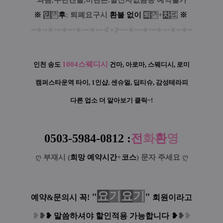
과음,무단캔슬,비핸폰.발신자없음등 예약불가
※
입
실
후
: 퇴폐요구시
환
불
없
이
퇴
실
+
차
단
※
••
∗
••
∗
•••
∗
•••
∗
•••
∗
•••
⊀
⋆
⊁
•••
∗
•••
∗
•••
∗
•••
∗
••
∗
••
1004스웨디시
인천 송도
건마, 아로마, 스웨디시, 로미
캠퍼스타운역
타이, 1인샵, 센슈얼, 딥티슈, 감성테라피
다른 업소 더 알아보기 클릭~!
0503-5984-0812
:
전
화
환
영
ღ
부재시 (
희망 예약시간
+
코스
) 문자 주세요
ღ
요
기
요
기
"
"
예약&문의시 꼭!
회원이라고
❥
❥
❥
말씀하셔야 할인적용 가능합니다
❥
❥
❥