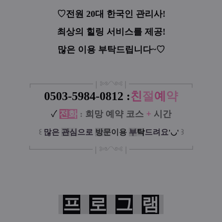
♡전원 20대 한국인 관리사!
최상의 힐링 서비스를 제공!
많은 이용 부탁드립니다~♡
┏
━
━━━
━━━
━
❘༻༺❘
━
━━━
━━━
━
┓
0503-5984-0812
:
친
절
예
약
✓
전
화
:
희망 예약 코스
+
시간
꒰
많은
관
심
으로
방
문
이
용
부
탁
드려요
꒱
'◡'
┗
━━━━━
━
━
━
❘༻༺❘
━
━━━
━━━
━
┛
프
로
그
램