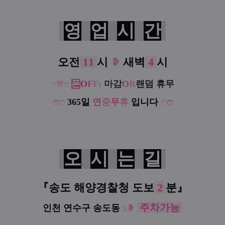
영
업
시
간
오전
11
시
❥
새벽
4
시
폰
O
F
F
:
마감
O
R
랜덤 휴무
ෆ
ꕮ
ෆ
ෆ
ෆ
365일
연
중
무
휴
입니다
ෆ
ෆ
오
시
는
길
『송도 해양경찰청 도보
2
분
』
주차가능
인천 연수구 송도동
ᦸ
❥