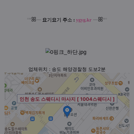
ꕤ
ꕤ
°
°
°
°
┈
요
기
요
기
주
소
:
ygyg.kr
┈
업체위치 : 송도 해양경찰청 도보2분
인천 송도 스웨디시 마사지 [ 1004스웨디시 ]