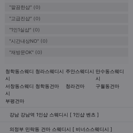
"깔끔한샵"
(0)
"고급진샵"
(0)
"1인1실샵"
(0)
"시간내상NO"
(0)
"재방문OK"
(0)
키워드
청학동스웨디
청라스웨디시
주안스웨디시
만수동스웨디
시
시
서창동스웨디
청학동건마
청라건마
구월동건마
시
부평건마
관련자료
강남 강남역 1인샵 스웨디시 [ 1인샵 벤츠 ]
의정부 민락동 건마 스웨디시 [ 비너스스웨디시 ]