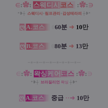
∈
:
✿
:
스
웨
디
시
코
스
:
✿
:
∋
*❥
┼
스웨디시
+
림프관리
+
감성테라피
┼
❥*
ღ
A
.
코
스
0
60분
➜
10
만
ღ
B
.
코
스
0
80분
➜
13
만
••
∗
••
∗
•••
∗
•••
∗
•••
∗
••
∗
••
∗
•••
∗
•••
∈
:
✿
:
왁
싱
케
어
코
스
:
✿
:
∋
*❥
┼
브라질리언
왁싱
┼
❥*
ღ
A
.
코
스
중급
··➜
10만