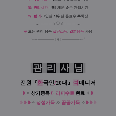
ఇ
:
관
리
시
간
-
꽉
!
채
운
순
수
관
리
시간
ఇ
:
편
의
-
1
인
실
샤
워
실
음
료
수
주
차
장
…
--
--
-
--
--
꒰
♡
꒱
--
--
-
--
--
…
ღ
모
든
관
리
용
품
살
균
소
독
,
일
회
용
품
사
용
╰╼
|
═
═
═
═
═
═
═
∥
✱
∥
═
═
═
═
═
═
═
|
╾╯
관
리
사
님
전원『
한
국인
/
20대
』
여
매니저
❥
✧
상기종목
테라피수료
완료
✧
❥
❥
❥
❥
✧
정성가득
&
꼼꼼가득
✧
❥
❥
❥