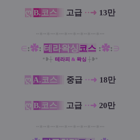
ღ
B
.
코
스
고급
·
·
➜
13만
••
∗
••
∗
•••
∗
•••
∗
•••
∗
••
∗
••
∗
•••
∗
•••
∈
:
✿
:
테
라
왁
싱
코
스
:
✿
:
∋
*❥
┼
테라피
&
왁싱
┼
❥*
ღ
A
.
코
스
중급
··➜
18만
ღ
B
.
코
스
고급
··➜
20만
••
∗
••
∗
•••
∗
•••
∗
•••
∗
••
∗
••
∗
•••
∗
•••