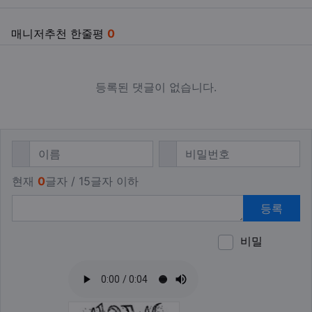
매니저추천 한줄평
0
등록된 댓글이 없습니다.
댓글쓰기
필수
필수
이름
비밀번호
현재
0
글자 / 15글자 이하
등록
비밀
이모티
폰트어
동영
이
새