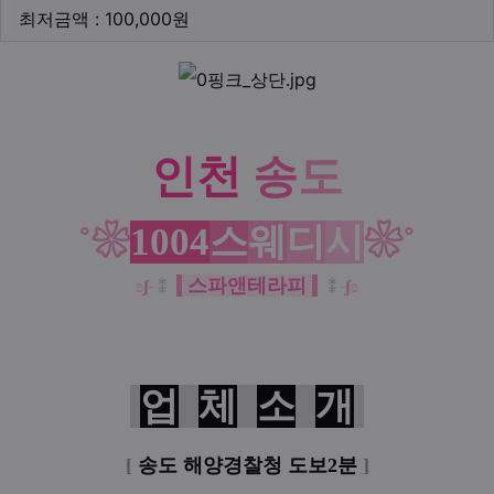
최저금액
최저금액 : 100,000원
본문
인천
송
도
˚❀
1004
스
웨
디
시
❀˚
스파앤테라피
ʚ
ʃ
⁑
⁑
ʃ
ʚ
업
체
소
개
[
송도 해양경찰청 도보2분
]