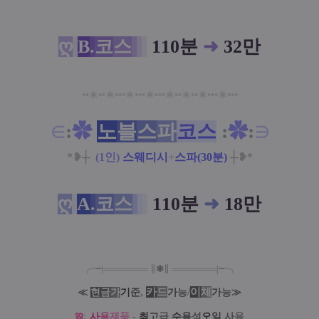
ღ
B
.
코
스
110분
➜
32만
••
∗
••
∗
•••
∗
•••
∗
•••
∗
••
∗
••
∗
•••
∗
•••
∈
:
✿
노
블
스
파
코
스
:
✿
:
∋
*❥
┼
(1인)
스웨디시
+
스파(30분)
┼
❥*
ღ
A
.
코
스
110분
➜
18만
╭╼|
═
═
═
═
═
═
═
∥
✱
∥
═
═
═
═
═
═
═
|╾╮
카
드
/
이
체
≪
현
금
가
기
준
,
가
능
가
능
≫
ఇ
:
사
용
제
품
-
최
고
급
수
용
성
오
일
사
용