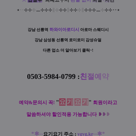
⋆
‥
⊹
⊹
⊹
ㅡ
⊹
⊹
⊹
∥
⊹
⊹
⊹
∥
⊹
⊹
⊹
∥
⊹
⊹
⊹
ㅡ
⊹
⊹
⊹‥
⋆
강남 선릉역
하와이아로디시
아로마 스웨디시
강남 삼성동 선릉역 로미로미 감성슈얼
다른 업소 더 알아보기 클릭~!
0503-5984-0799
:
친
절
예
약
요
기
요
기
"
"
예약&문의시 꼭!
회원이라고
말씀하셔야 할인적용 가능합니다
❥
❥
❥
*✱
─
─✱*
요기요기 주소
:
ygyg.kr