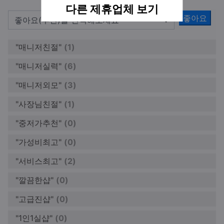
다른 제휴업체 보기
좋아요
"매니저친절"
(1)
"매니저실력"
(6)
"매니저외모"
(3)
"사장님친절"
(1)
"중저가추천"
(0)
"가성비최고"
(0)
"서비스최고"
(2)
"깔끔한샵"
(0)
"고급진샵"
(0)
"1인1실샵"
(0)