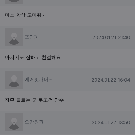
미소 항상 고마워~
포람폐님의 댓글
포람폐
작성일
2024.01.21 21:40
마사지도 잘하고 친절해요
에어팟대버즈님의 댓글
에어팟대버즈
작성일
2024.01.22 16:04
자주 들르는 곳 무조건 강추
오만원권님의 댓글
오만원권
작성일
2024.01.27 18:50