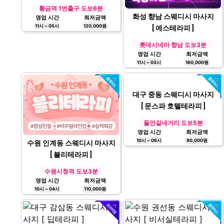
대구 황금동 스웨디시 마사지
[ 세라테라피 ]
황금역 1번출구 도보6분
화성 향남 스웨디시 마사지
영업 시간
최저금액
11시 ~ 05시
120,000원
[ 에스테라피 ]
롯데시네마 향남 도보3분
영업 시간
최저금액
11시 ~ 03시
160,000원
대구 중동 스웨디시 마사지
[ 문스파 호텔테라피 ]
들안길네거리 도보5분
영업 시간
최저금액
10시 ~ 06시
90,000원
수원 인계동 스웨디시 마사지
[ 블리테라피 ]
수원시청역 도보3분
영업 시간
최저금액
10시 ~ 04시
110,000원