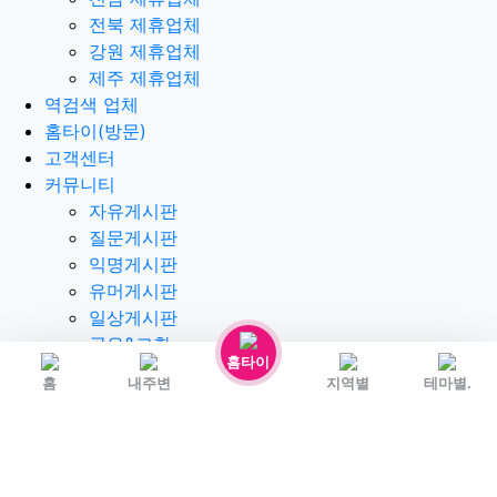
경남 제휴업체
경북 제휴업체
전남 제휴업체
전북 제휴업체
강원 제휴업체
제주 제휴업체
역검색 업체
홈타이(방문)
고객센터
커뮤니티
자유게시판
질문게시판
익명게시판
유머게시판
홈타이
일상게시판
홈
내주변
지역별
테마별.
공유&교환
회원게시판
공지사항
가입인사