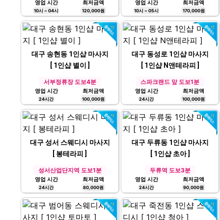
[ W케어 ]
[ 하이엔드 ]
범어네거리 도보5분
수원시청역 2번출구 도보3분
영업 시간
최저금액
영업 시간
최저금액
10시 ~ 04시
120,000원
10시 ~ 05시
170,000원
대구 송현동 1인샵 마사지
대구 동성로 1인샵 마사지
[ 1인샵 별이 ]
[ 1인샵 N앤테라피 ]
서부정류장 도보4분
스파크랜드 앞 도보1분
영업 시간
최저금액
영업 시간
최저금액
24시간
100,000원
24시간
100,000원
대구 성서 스웨디시 마사지
대구 두류동 1인샵 마사지
[ 봉테라피 ]
[ 1인샵 초아 ]
성서산업단지역 도보1분
두류역 도보3분
영업 시간
최저금액
영업 시간
최저금액
24시간
80,000원
24시간
90,000원