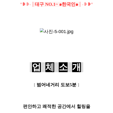
°❥
❥-
대구 NO.1~ ๑한국인๑
-
❥
❥°
업
체
소
개
[
범어네거리 도보5분
]
편안하고 쾌적한 공간에서 힐링을