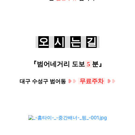
오
시
는
길
『
범어네거리
도보
5
분
』
무료주차
대구 수성구 범어동
❥
❥
❥
❥