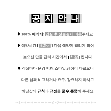
공
지
안
내
❥
100% 예약제
!
입실 후 선불결제 이용
주세요
❥
예
약시간
[
초과시
]
다음 예약이 밀리게 되어
....
늦으신 만큼 관리 시간에서
[
차감
]
됩니다
❥
각샵마다 운영 방침,스타일,장점이 다르오니
....
다른 샵과 비교하거나 요구, 강요하지 마시고
....
해당샵의
규칙
과
규정
을
준수
.
존중
해 주세요
••
∗
••
∗
•••
∗
•••
∗
•••
∗
•••
⊀
⋆
⊁
•••
∗
•••
∗
•••
∗
•••
∗
••
∗
••