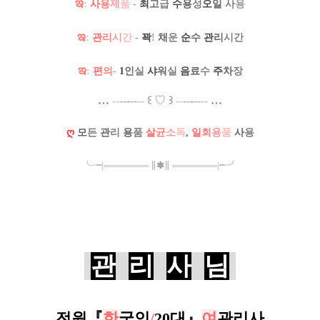
ఇ
:
사
용
제
품
-
최
고
급
수
용
성
오
일
사
용
ఇ
:
관
리
시
간
-
꽉
!
채
운
순
수
관
리
시간
ఇ
:
편
의
-
1
인
실
샤
워
실
음
료
수
주
차
장
…
--
--
-
--
--
꒰
♡
꒱
--
--
-
--
--
…
ღ
모
든
관
리
용
품
살
균
소
독
,
일
회
용
품
사
용
╰╼
|
═
═
═
═
═
═
═
∥
✱
∥
═
═
═
═
═
═
═
|
╾╯
관
리
사
님
전원
『
한
국인
/
20대
』
여
관리사