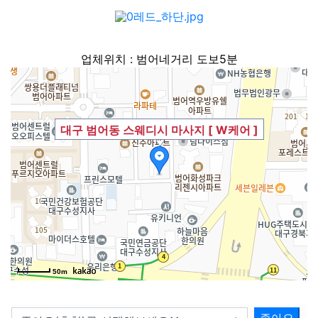
업체위치 : 범어네거리 도보5분
대구 범어동 스웨디시 마사지 [ W케어 ]
50m
좋아요