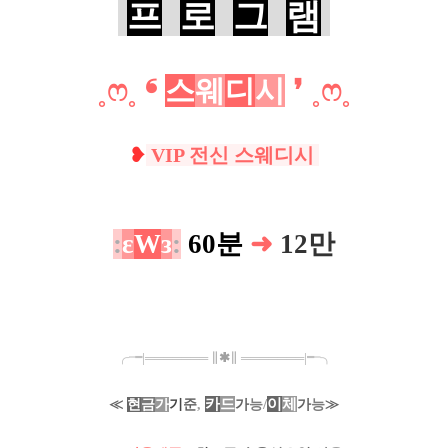
프
로
그
램
˳
ෆ
˳
❛
스
웨
디
시
❜ ˳
ෆ
˳
❥
VIP 전신 스웨디시
:
ε
W
з
:
60분
➜
12만
╭╼|
═
═
═
═
═
═
═
∥
✱
∥
═
═
═
═
═
═
═
|╾╮
카
드
/
이
체
≪
현
금
가
기
준
,
가
능
가
능
≫