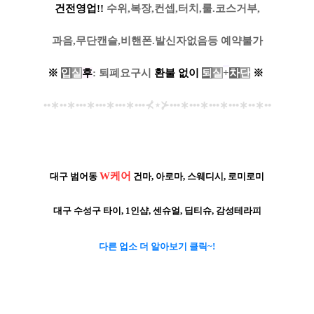
건전영업!!
수위,복장,컨셉,터치,룰.코스거부,
과음,무단캔슬,비핸폰.발신자없음등 예약불가
※
입
실
후
: 퇴폐요구시
환
불
없
이
퇴
실
+
차
단
※
••
∗
••
∗
•••
∗
•••
∗
•••
∗
•••
⊀
⋆
⊁
•••
∗
•••
∗
•••
∗
•••
∗
••
∗
••
W케어
대구 범어동
건마, 아로마, 스웨디시, 로미로미
대구 수성구
타이, 1인샵, 센슈얼, 딥티슈, 감성테라피
다른 업소 더 알아보기 클릭~!