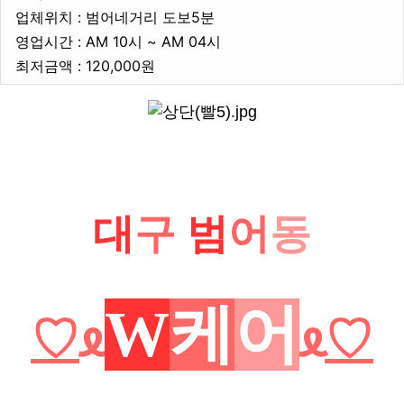
업체위치
업체위치 : 범어네거리 도보5분
영업시간
영업시간 : AM 10시 ~ AM 04시
최저금액
최저금액 : 120,000원
본문
대
구
범
어
동
W
케
어
♡
ᦸ
ᦸ
♡