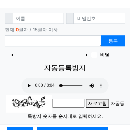
댓글쓰기
필수
필수
이름
비밀번호
현재
0
글자 / 15글자 이하
등록
비밀
이모티
폰트어
동영
이
새
자동등록방지
새로고침
자동등
록방지 숫자를 순서대로 입력하세요.