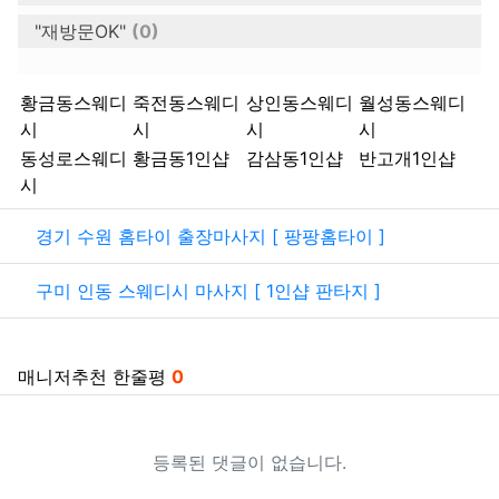
"재방문OK"
(0)
키워드
황금동스웨디
죽전동스웨디
상인동스웨디
월성동스웨디
시
시
시
시
동성로스웨디
황금동1인샵
감삼동1인샵
반고개1인샵
시
관련자료
경기 수원 홈타이 출장마사지 [ 팡팡홈타이 ]
구미 인동 스웨디시 마사지 [ 1인샵 판타지 ]
매니저추천 한줄평
0
등록된 댓글이 없습니다.