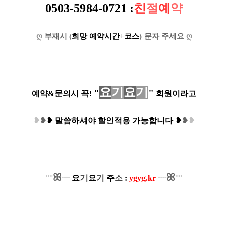
0503-5984-0721
:
친
절
예
약
ღ
부재시 (
희망 예약시간
+
코스
) 문자 주세요
ღ
요
기
요
기
"
"
예약&문의시 꼭!
회원이라고
❥
❥
❥
말씀하셔야 할인적용 가능합니다
❥
❥
❥
ꕤ
ꕤ
°
°
°
°
┈
요
기
요
기
주
소
:
ygyg.kr
┈