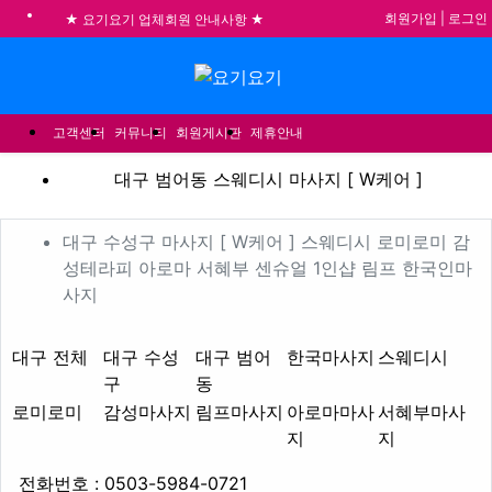
회원가입
|
로그인
★ 요기요기 업체회원 안내사항 ★
불건전한 게시글은 삭제 및 회원탈퇴 됩니다.
메뉴
합법적이고 건전한 업체와 광고를 제휴합니다.
★요기요기 설 연휴 휴무 안내★
고객센터
커뮤니티
회원게시판
제휴안내
대구 범어동 스웨디시 마사지 
대구 범어동 스웨디시 마사지 [ W케어 ]
업체 정보
대구 수성구 마사지 [ W케
대구 수성구 마사지 [ W케어 ] 스웨디시 로미로미 감
성테라피 아로마 서혜부 센슈얼 1인샵 림프 한국인마
Description
사지
지역1
테마
대구 전체
대구 수성
대구 범어
한국마사지
스웨디시
구
동
로미로미
감성마사지
림프마사지
아로마마사
서혜부마사
지
지
업체연락처
전화번호 : 0503-5984-0721