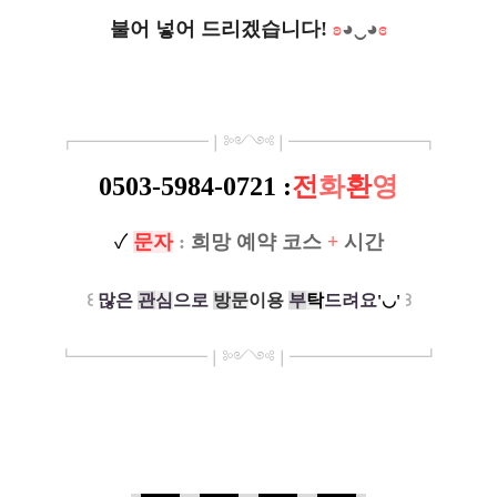
불어 넣어 드리겠습니다!
ʚ
◕‿◕
ɞ
┏
━━━━
━━━
━
❘༻༺❘
━━━━━━━━┓
0503-5984-0721
:
전
화
환
영
✓
문
자
:
희망 예약 코스
+
시간
꒰
많은
관
심
으로
방
문
이용
부
탁
드려요
꒱
'◡'
┗
━━━━━━━━❘༻༺❘
━━━━
━━━
━
┛