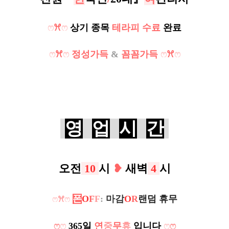
ෆ
ꕮ
ෆ
상기 종목
테라피 수료
완료
ෆ
ꕮ
ෆ
정성가득
&
꼼꼼가득
ෆ
ꕮ
ෆ
영
업
시
간
오전
10
시
❥
새벽
4
시
폰
O
F
F
:
마감
O
R
랜덤 휴무
ෆ
ꕮ
ෆ
ෆ
ෆ
365일
연
중
무
휴
입니다
ෆ
ෆ